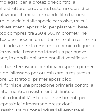
, impiegati per la protezione contro la
frastrutture ferroviarie. I sistemi epossidici
lazione chimica, formando film barriera
o in acciaio dalle specie corrosive, tra cui
i rivestimenti epossidici per piastre di base
ecco compresi tra 250 e 500 micrometri nei
protezione meccanica unitamente alla resistenza
he di adesione e la resistenza chimica di questi
ferroviarie li rendono idonei sia per nuove
one, in condizioni ambientali diversificate.
 di base ferroviarie
combinano spesso primer
o polisilossano per ottimizzare la resistenza
lore. Lo strato di primer epossidico,
, fornisce una protezione primaria contro la
ato, mentre i rivestimenti di finitura
alla durabilità estetica. I rivestimenti per
mi epossidici dimostrano prestazioni
sivi, tra cui zone industriali esposte al