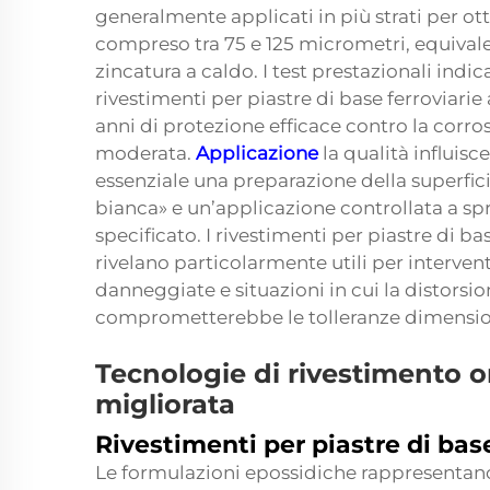
generalmente applicati in più strati per ot
compreso tra 75 e 125 micrometri, equivalen
zincatura a caldo. I test prestazionali indi
rivestimenti per piastre di base ferroviarie
anni di protezione efficace contro la corro
moderata.
Applicazione
la qualità influis
essenziale una preparazione della superficie
bianca» e un’applicazione controllata a spr
specificato. I rivestimenti per piastre di bas
rivelano particolarmente utili per interventi
danneggiate e situazioni in cui la distorsi
comprometterebbe le tolleranze dimensio
Tecnologie di rivestimento 
migliorata
Rivestimenti per piastre di base
Le formulazioni epossidiche rappresentan