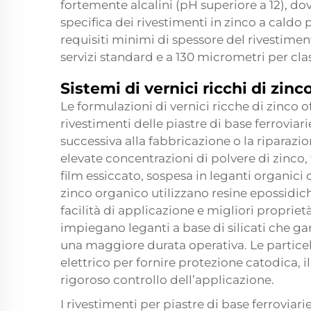
fortemente alcalini (pH superiore a 12), dov
specifica dei rivestimenti in zinco a caldo 
requisiti minimi di spessore del rivestime
servizi standard e a 130 micrometri per clas
Sistemi di vernici ricchi di zinc
Le formulazioni di vernici ricche di zinco 
rivestimenti delle piastre di base ferroviar
successiva alla fabbricazione o la riparaz
elevate concentrazioni di polvere di zinco,
film essiccato, sospesa in leganti organici o
zinco organico utilizzano resine epossidi
facilità di applicazione e migliori propriet
impiegano leganti a base di silicati che ga
una maggiore durata operativa. Le particel
elettrico per fornire protezione catodica, 
rigoroso controllo dell’applicazione.
I rivestimenti per piastre di base ferroviar