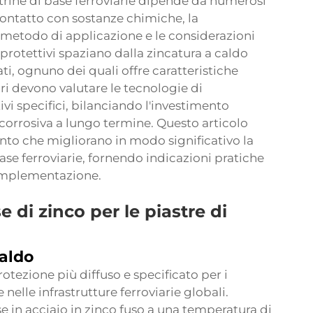
trine di base ferroviarie
dipende da numerosi
l contatto con sostanze chimiche, la
al metodo di applicazione e le considerazioni
i protettivi spaziano dalla zincatura a caldo
ti, ognuno dei quali offre caratteristiche
iari devono valutare le tecnologie di
ivi specifici, bilanciando l'investimento
ticorrosiva a lungo termine. Questo articolo
nto che migliorano in modo significativo la
base ferroviarie, fornendo indicazioni pratiche
ll'implementazione.
e di zinco per le piastre di
caldo
otezione più diffuso e specificato per i
 nelle infrastrutture ferroviarie globali.
 in acciaio in zinco fuso a una temperatura di