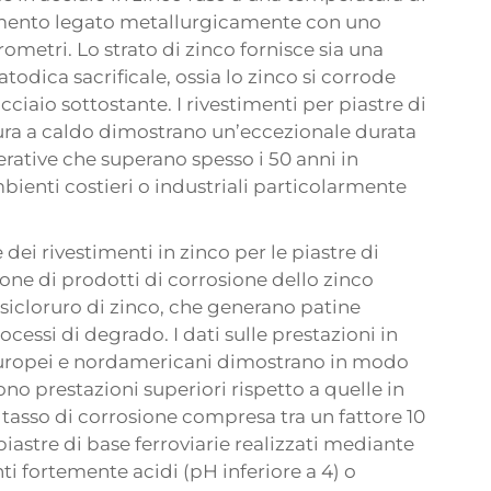
timento legato metallurgicamente con uno
metri. Lo strato di zinco fornisce sia una
todica sacrificale, ossia lo zinco si corrode
ciaio sottostante. I rivestimenti per piastre di
tura a caldo dimostrano un’eccezionale durata
rative che superano spesso i 50 anni in
bienti costieri o industriali particolarmente
dei rivestimenti in zinco per le piastre di
one di prodotti di corrosione dello zinco
rossicloruro di zinco, che generano patine
rocessi di degrado. I dati sulle prestazioni in
 europei e nordamericani dimostrano in modo
ono prestazioni superiori rispetto a quelle in
 tasso di corrosione compresa tra un fattore 10
 piastre di base ferroviarie realizzati mediante
i fortemente acidi (pH inferiore a 4) o