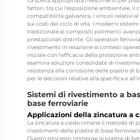
La scelta appropriata
rivestimenti per pias
fattori, tra cui l'esposizione ambientale, i
compatibilità galvanica, i vincoli relativi 
sui costi del ciclo di vita. I moderni sistem
tradizionale ai compositi polimerici avanza
prestazionali distinte. Gli operatori ferrov
rivestimento in relazione ai contesti operat
iniziale con l'efficacia della protezione an
esamina soluzioni consolidate di rivestime
resistenza alla corrosione delle piastre di 
per le decisioni relative alla specifica e a
Sistemi di rivestimento a bas
base ferroviarie
Applicazioni della zincatura a 
La zincatura a caldo rimane il metodo di pr
rivestimenti delle piastre di base ferroviarie
Questo processo immerge le piastre di base