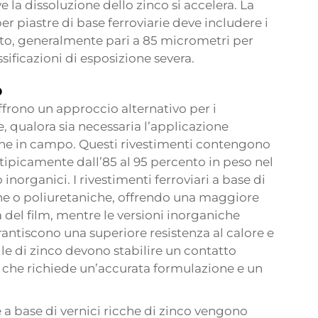
e la dissoluzione dello zinco si accelera. La
per piastre di base ferroviarie deve includere i
nto, generalmente pari a 85 micrometri per
sificazioni di esposizione severa.
o
offrono un approccio alternativo per i
ie, qualora sia necessaria l’applicazione
ione in campo. Questi rivestimenti contengono
 tipicamente dall’85 al 95 percento in peso nel
 inorganici. I rivestimenti ferroviari a base di
che o poliuretaniche, offrendo una maggiore
à del film, mentre le versioni inorganiche
rantiscono una superiore resistenza al calore e
le di zinco devono stabilire un contatto
il che richiede un’accurata formulazione e un
ie a base di vernici ricche di zinco vengono