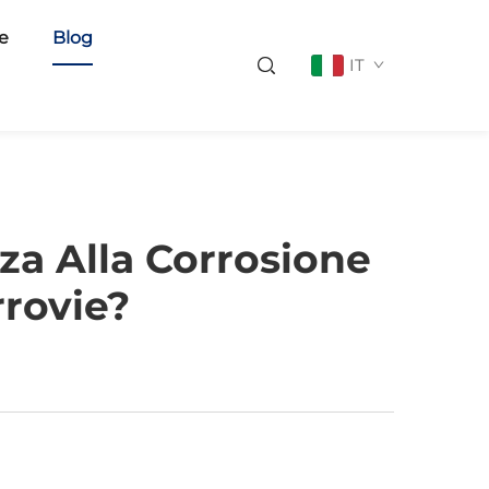
ie
Blog
IT
za Alla Corrosione
rrovie?