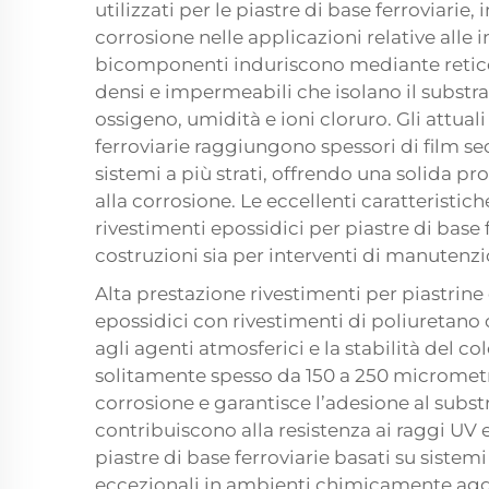
utilizzati per le piastre di base ferroviarie
corrosione nelle applicazioni relative alle in
bicomponenti induriscono mediante retico
densi e impermeabili che isolano il substrat
ossigeno, umidità e ioni cloruro. Gli attual
ferroviarie raggiungono spessori di film s
sistemi a più strati, offrendo una solida 
alla corrosione. Le eccellenti caratteristic
rivestimenti epossidici per piastre di base 
costruzioni sia per interventi di manutenzi
Alta prestazione
rivestimenti per piastrine
epossidici con rivestimenti di poliuretano 
agli agenti atmosferici e la stabilità del co
solitamente spesso da 150 a 250 micrometri
corrosione e garantisce l’adesione al substr
contribuiscono alla resistenza ai raggi UV e 
piastre di base ferroviarie basati su siste
eccezionali in ambienti chimicamente aggres