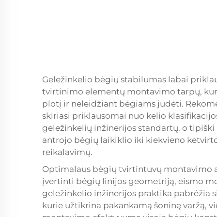
Geležinkelio bėgių stabilumas labai prik
tvirtinimo elementų montavimo tarpų, kur
plotį ir neleidžiant bėgiams judėti. Rek
skiriasi priklausomai nuo kelio klasifikacij
geležinkelių inžinerijos standartų, o tipišk
antrojo bėgių laikiklio iki kiekvieno ketvir
reikalavimų.
Optimalaus bėgių tvirtintuvų montavimo a
įvertinti bėgių linijos geometriją, eismo mo
geležinkelio inžinerijos praktika pabrėži
kurie užtikrina pakankamą šoninę varžą, 