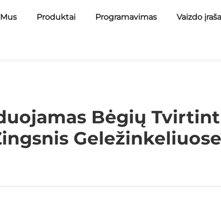
 Mus
Produktai
Programavimas
Vaizdo įraš
uojamas Bėgių Tvirtin
ingsnis Geležinkeliuos