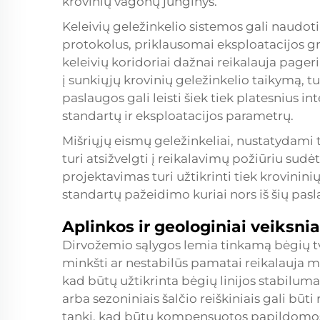
krovinių vagonų junginys.
Keleivių geležinkelio sistemos gali naudot
protokolus, priklausomai eksploatacijos gr
keleivių koridoriai dažnai reikalauja page
į sunkiųjų krovinių geležinkelio taikymą, t
paslaugos gali leisti šiek tiek platesnius 
standartų ir eksploatacijos parametrų.
Mišriųjų eismų geležinkeliai, nustatydami
turi atsižvelgti į reikalavimų požiūriu sud
projektavimas turi užtikrinti tiek krovinin
standartų pažeidimo kuriai nors iš šių pasl
Aplinkos ir geologiniai veiksnia
Dirvožemio sąlygos lemia tinkamą bėgių t
minkšti ar nestabilūs pamatai reikalauja 
kad būtų užtikrinta bėgių linijos stabilum
arba sezoniniais šalčio reiškiniais gali bū
tankį, kad būtų kompensuotos papildomos 