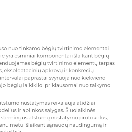
lauso nuo tinkamo
bėgių tvirtinimo elementai
ie yra esminiai komponentai išlaikant bėgių
omenduojamas bėgių tvirtinimo elementų tarpas
os, eksploatacinių apkrovų ir konkrečių
i intervalai paprastai svyruoja nuo kiekvieno
tojo bėgių laikiklio, priklausomai nuo taikymo
tstumo nustatymas reikalauja atidžiai
delius ir aplinkos sąlygas. Šiuolaikinės
a sistemingus atstumų nustatymo protokolus,
vienu metu išlaikant sąnaudų naudingumą ir