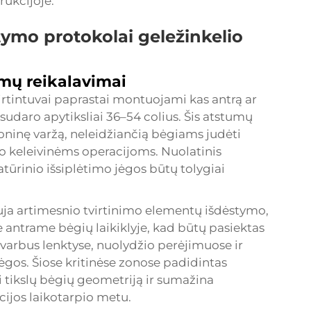
ukcijoje.
tymo protokolai geležinkelio
umų reikalavimai
virtintuvai paprastai montuojami kas antrą ar
ų sudaro apytiksliai 36–54 colius. Šis atstumų
ninę varžą, neleidžiančią bėgiams judėti
io keleivinėms operacijoms. Nuolatinis
ūrinio išsiplėtimo jėgos būtų tolygiai
auja artimesnio tvirtinimo elementų išdėstymo,
antrame bėgių laikiklyje, kad būtų pasiektas
varbus lenktyse, nuolydžio perėjimuose ir
ėgos. Šiose kritinėse zonose padidintas
i tikslų bėgių geometriją ir sumažina
cijos laikotarpio metu.