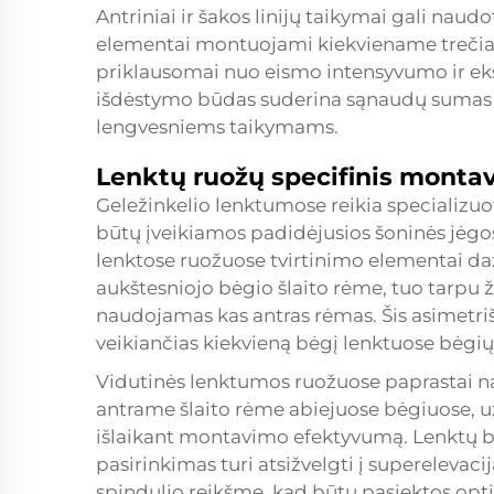
Antriniai ir šakos linijų taikymai gali naudo
elementai
montuojami kiekviename trečiam
priklausomai nuo eismo intensyvumo ir eks
išdėstymo būdas suderina sąnaudų suma
lengvesniems taikymams.
Lenktų ruožų specifinis monta
Geležinkelio lenktumose reikia specializu
būtų įveikiamos padidėjusios šoninės jėgo
lenktose ruožuose tvirtinimo elementai d
aukštesniojo bėgio šlaito rėme, tuo tarpu 
naudojamas kas antras rėmas. Šis asimetrišk
veikiančias kiekvieną bėgį lenktuose bėgi
Vidutinės lenktumos ruožuose paprastai n
antrame šlaito rėme abiejuose bėgiuose, u
išlaikant montavimo efektyvumą. Lenktų b
pasirinkimas turi atsižvelgti į superelevaci
spindulio reikšmę, kad būtų pasiektos opti