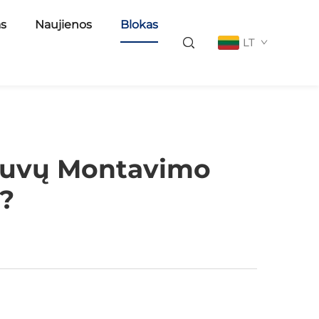
as
Naujienos
Blokas
LT
tuvų Montavimo
e?