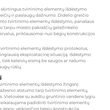
i skirtingus tvirtinimo elementų išdėstymo
eičių ir paslaugų dažnumo. Didelio greičio
rinto tvirtinimo elementų išdėstymo, panašaus
uo tarpu miesto pakraščių geležinkelio
intervalus, priklausomai nuo bėgių konstrukcijos
 tvirtinimo elementų išdėstymo protokolus,
ėtingiausią eksploatacinę situaciją. Išdėstymo
ių, tiek keleivių eismą be saugos ar našumo
augų rūšių.
i
virtinimo elementų išdėstymo žingsnį:
mažesnio atstumo tarp tvirtinimo elementų,
as. Vietovėse su aukštu gruntinio vandens lygiu
ti reikalaujama padidinti tvirtinimo elementų
jėgos, veikiančios bėgių konstrukciją.