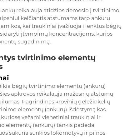
lankų reikalauja atidžios dėmesio į tvirtinimo
ipsniui keičiantis atstumams tarp ankurų
namikos, kai traukiniai įvažiuoja į lenktus bėgių
 susidaryti įtempimų koncentracijoms, kurios
ponentų sugadinimą.
jantys tvirtinimo elementų
s
mai
eikia bėgių tvirtinimo elementų (ankurų)
ašies apkrovos reikalauja mažesnių atstumų
bilumas. Pagrindinės krovinių geležinkelių
irtinimo elementų (ankurų) išdėstymą kas
uriose vežami vienetiniai traukiniai ir
imo elementų (ankurų) tankis padeda
riuos sukuria sunkios lokomotyvų ir pilnos