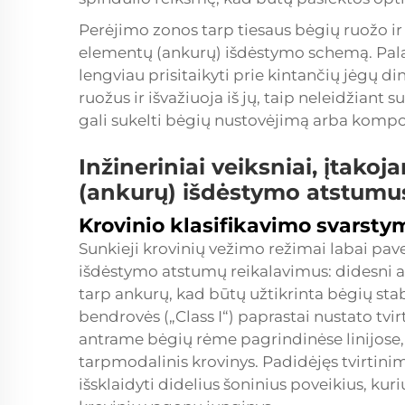
Perėjimo zonos tarp tiesaus bėgių ruožo ir 
elementų (ankurų) išdėstymo schemą. Pala
lengviau prisitaikyti prie kintančių jėgų di
ruožus ir išvažiuoja iš jų, taip neleidžiant
gali sukelti bėgių nustovėjimą arba kom
Inžineriniai veiksniai, įtako
(ankurų) išdėstymo atstumu
Krovinio klasifikavimo svarsty
Sunkieji krovinių vežimo režimai labai pav
išdėstymo atstumų reikalavimus: didesni 
tarp ankurų, kad būtų užtikrinta bėgių sta
bendrovės („Class I“) paprastai nustato tv
antrame bėgių rėme pagrindinėse linijose, k
tarpmodalinis krovinys. Padidėjęs tvirtin
išsklaidyti didelius šoninius poveikius, ku