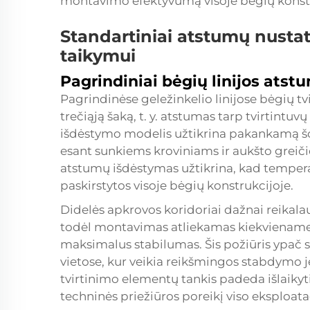
montavimo efektyvumą visoje bėgių konstr
Standartiniai atstumų nusta
taikymui
Pagrindiniai bėgių linijos atst
Pagrindinėse geležinkelio linijose bėgių t
trečiąją šaką, t. y. atstumas tarp tvirtintuv
išdėstymo modelis užtikrina pakankamą šo
esant sunkiems kroviniams ir aukšto greič
atstumų išdėstymas užtikrina, kad temperat
paskirstytos visoje bėgių konstrukcijoje.
Didelės apkrovos koridoriai dažnai reikal
todėl montavimas atliekamas kiekviename 
maksimalus stabilumas. Šis požiūris ypač s
vietose, kur veikia reikšmingos stabdymo j
tvirtinimo elementų tankis padeda išlaikyt
techninės priežiūros poreikį viso eksploata