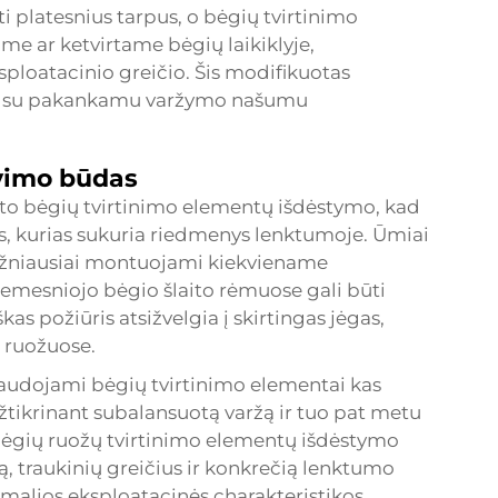
ti platesnius tarpus, o
bėgių tvirtinimo
e ar ketvirtame bėgių laikiklyje,
ploatacinio greičio. Šis modifikuotas
s su pakankamu varžymo našumu
vimo būdas
oto bėgių tvirtinimo elementų išdėstymo, kad
s, kurias sukuria riedmenys lenktumoje. Ūmiai
ažniausiai montuojami kiekviename
žemesniojo bėgio šlaito rėmuose gali būti
as požiūris atsižvelgia į skirtingas jėgas,
ų ruožuose.
audojami bėgių tvirtinimo elementai kas
žtikrinant subalansuotą varžą ir tuo pat metu
ėgių ruožų tvirtinimo elementų išdėstymo
ją, traukinių greičius ir konkrečią lenktumo
malios eksploatacinės charakteristikos.