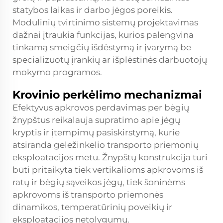
statybos laikas ir darbo jėgos poreikis.
Modulinių tvirtinimo sistemų projektavimas
dažnai įtraukia funkcijas, kurios palengvina
tinkamą smeigčių išdėstymą ir įvarymą be
specializuotų įrankių ar išplėstinės darbuotojų
mokymo programos.
Krovinio perkėlimo mechanizmai
Efektyvus apkrovos perdavimas per bėgių
žnypštus reikalauja supratimo apie jėgų
kryptis ir įtempimų pasiskirstymą, kurie
atsiranda geležinkelio transporto priemonių
eksploatacijos metu. Žnypštų konstrukcija turi
būti pritaikyta tiek vertikalioms apkrovoms iš
ratų ir bėgių sąveikos jėgų, tiek šoninėms
apkrovoms iš transporto priemonės
dinamikos, temperatūrinių poveikių ir
eksploatacijos netolygumų.