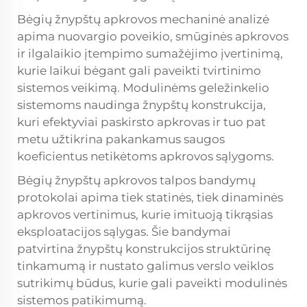
Bėgių žnypštų apkrovos mechaninė analizė
apima nuovargio poveikio, smūginės apkrovos
ir ilgalaikio įtempimo sumažėjimo įvertinimą,
kurie laikui bėgant gali paveikti tvirtinimo
sistemos veikimą. Modulinėms geležinkelio
sistemoms naudinga žnypštų konstrukcija,
kuri efektyviai paskirsto apkrovas ir tuo pat
metu užtikrina pakankamus saugos
koeficientus netikėtoms apkrovos sąlygoms.
Bėgių žnypštų apkrovos talpos bandymų
protokolai apima tiek statinės, tiek dinaminės
apkrovos vertinimus, kurie imituoją tikrąsias
eksploatacijos sąlygas. Šie bandymai
patvirtina žnypštų konstrukcijos struktūrinę
tinkamumą ir nustato galimus verslo veiklos
sutrikimų būdus, kurie gali paveikti modulinės
sistemos patikimumą.