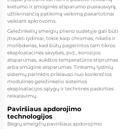
kietumo ir smūginės atsparumo pusiausvyrą,
užtikrinančią patikimą veikimą pakartotinai
veikiant apkrovoms.
Geležinkelių smeigių plieno sudėtyje gali būti
įtraukti lydiniai, tokie kaip chromas, nikelis ir
molibdenas, kad būtų pagerintos tam tikros
eksploatacinės savybės, pvz., korozijos
atsparumas, aukštos temperatūros stiprumas
arba smūginė atsparumas. Tinkamų lydinių
sistemų parinktis priklauso nuo konkrečios
modulinės geležinkelio sistemos
eksploatacijos sąlygų ir techninės paskirties
reikalavimų.
Paviršiaus apdorojimo
technologijos
Bėgių smeigčių paviršiaus apdorojimo