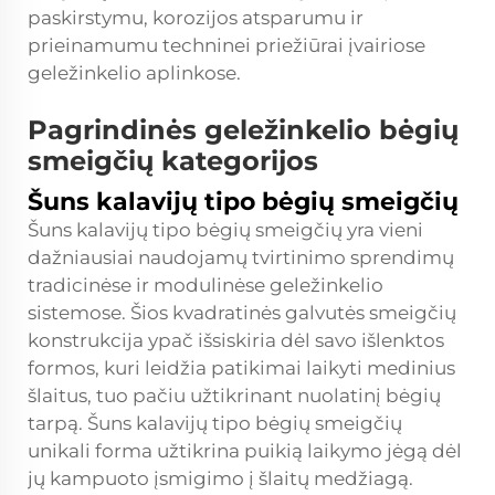
paskirstymu, korozijos atsparumu ir
prieinamumu techninei priežiūrai įvairiose
geležinkelio aplinkose.
Pagrindinės geležinkelio bėgių
smeigčių kategorijos
Šuns kalavijų tipo bėgių smeigčių
Šuns kalavijų tipo bėgių smeigčių yra vieni
dažniausiai naudojamų tvirtinimo sprendimų
tradicinėse ir modulinėse geležinkelio
sistemose. Šios kvadratinės galvutės smeigčių
konstrukcija ypač išsiskiria dėl savo išlenktos
formos, kuri leidžia patikimai laikyti medinius
šlaitus, tuo pačiu užtikrinant nuolatinį bėgių
tarpą. Šuns kalavijų tipo bėgių smeigčių
unikali forma užtikrina puikią laikymo jėgą dėl
jų kampuoto įsmigimo į šlaitų medžiagą.