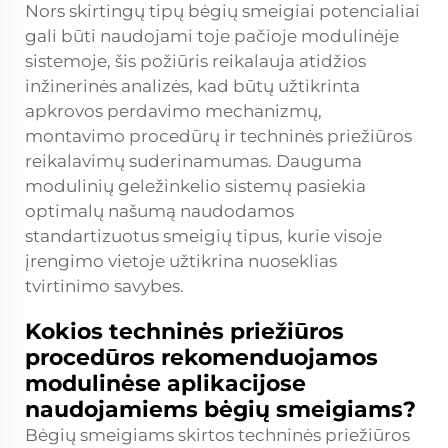
Nors skirtingų tipų bėgių smeigiai potencialiai
gali būti naudojami toje pačioje modulinėje
sistemoje, šis požiūris reikalauja atidžios
inžinerinės analizės, kad būtų užtikrinta
apkrovos perdavimo mechanizmų,
montavimo procedūrų ir techninės priežiūros
reikalavimų suderinamumas. Dauguma
modulinių geležinkelio sistemų pasiekia
optimalų našumą naudodamos
standartizuotus smeigių tipus, kurie visoje
įrengimo vietoje užtikrina nuoseklias
tvirtinimo savybes.
Kokios techninės priežiūros
procedūros rekomenduojamos
modulinėse aplikacijose
naudojamiems bėgių smeigiams?
Bėgių smeigiams skirtos techninės priežiūros