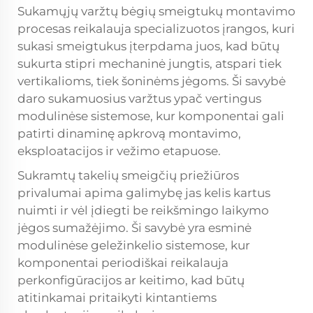
Sukamųjų varžtų bėgių smeigtukų montavimo
procesas reikalauja specializuotos įrangos, kuri
sukasi smeigtukus įterpdama juos, kad būtų
sukurta stipri mechaninė jungtis, atspari tiek
vertikalioms, tiek šoninėms jėgoms. Ši savybė
daro sukamuosius varžtus ypač vertingus
modulinėse sistemose, kur komponentai gali
patirti dinaminę apkrovą montavimo,
eksploatacijos ir vežimo etapuose.
Sukramtų takelių smeigčių priežiūros
privalumai apima galimybę jas kelis kartus
nuimti ir vėl įdiegti be reikšmingo laikymo
jėgos sumažėjimo. Ši savybė yra esminė
modulinėse geležinkelio sistemose, kur
komponentai periodiškai reikalauja
perkonfigūracijos ar keitimo, kad būtų
atitinkamai pritaikyti kintantiems