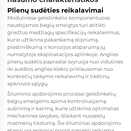
Plienų sudėties reikalavimai
Modulinėse geležinkelio komponentuose
naudojamos bėgių smeigtys turi atitikti
griežtus medžiagų specifikacijų reikalavimus,
kurie užtikrina pakankamą stiprumą,
plastiniškumą ir korozijos atsparumą jų
numatytoje eksploatacijos aplinkoje. Anglies
plienų sudėtis paprastai svyruoja nuo vidutinės
iki aukštos anglies kiekio priklausomai nuo
konkrečių taikymo reikalavimų ir tikėtinų
apkrovos sąlygų.
Šiluminio apdorojimo procesai geležinkelių
bėgių smeigėms apima kontroliuojamą
aušinimą ir kalimą, kurie užtikrina optimalias
mechanines savybes, išlaikant nuoseklų
matmenų tikslumą. Šie šiluminiai apdorojimo
etapai yra esminiai norint pasiekti reikiamą