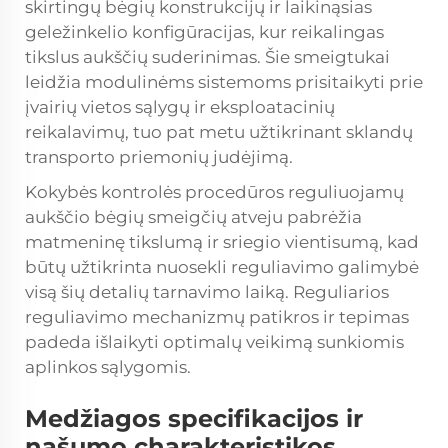
skirtingų bėgių konstrukcijų ir laikinąsias
geležinkelio konfigūracijas, kur reikalingas
tikslus aukščių suderinimas. Šie smeigtukai
leidžia modulinėms sistemoms prisitaikyti prie
įvairių vietos sąlygų ir eksploatacinių
reikalavimų, tuo pat metu užtikrinant sklandų
transporto priemonių judėjimą.
Kokybės kontrolės procedūros reguliuojamų
aukščio bėgių smeigčių atveju pabrėžia
matmeninę tikslumą ir sriegio vientisumą, kad
būtų užtikrinta nuosekli reguliavimo galimybė
visą šių detalių tarnavimo laiką. Reguliarios
reguliavimo mechanizmų patikros ir tepimas
padeda išlaikyti optimalų veikimą sunkiomis
aplinkos sąlygomis.
Medžiagos specifikacijos ir
našumo charakteristikos