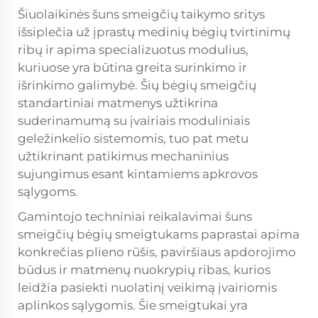
Šiuolaikinės šuns smeigčių taikymo sritys
išsiplečia už įprastų medinių bėgių tvirtinimų
ribų ir apima specializuotus modulius,
kuriuose yra būtina greita surinkimo ir
išrinkimo galimybė. Šių
bėgių smeigčių
standartiniai matmenys užtikrina
suderinamumą su įvairiais moduliniais
geležinkelio sistemomis, tuo pat metu
užtikrinant patikimus mechaninius
sujungimus esant kintamiems apkrovos
sąlygoms.
Gamintojo techniniai reikalavimai šuns
smeigčių bėgių smeigtukams paprastai apima
konkrečias plieno rūšis, paviršiaus apdorojimo
būdus ir matmenų nuokrypių ribas, kurios
leidžia pasiekti nuolatinį veikimą įvairiomis
aplinkos sąlygomis. Šie smeigtukai yra