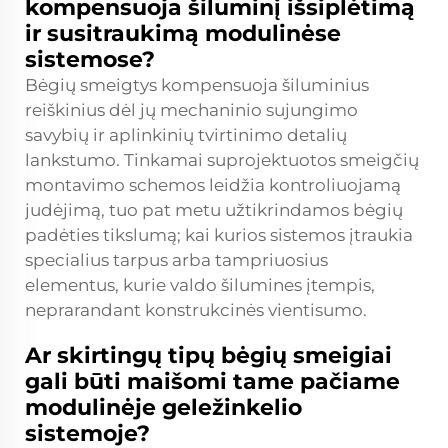
kompensuoja šiluminį išsiplėtimą
ir susitraukimą modulinėse
sistemose?
Bėgių smeigtys kompensuoja šiluminius
reiškinius dėl jų mechaninio sujungimo
savybių ir aplinkinių tvirtinimo detalių
lankstumo. Tinkamai suprojektuotos smeigčių
montavimo schemos leidžia kontroliuojamą
judėjimą, tuo pat metu užtikrindamos bėgių
padėties tikslumą; kai kurios sistemos įtraukia
specialius tarpus arba tampriuosius
elementus, kurie valdo šilumines įtempis,
neprarandant konstrukcinės vientisumo.
Ar skirtingų tipų bėgių smeigiai
gali būti maišomi tame pačiame
modulinėje geležinkelio
sistemoje?