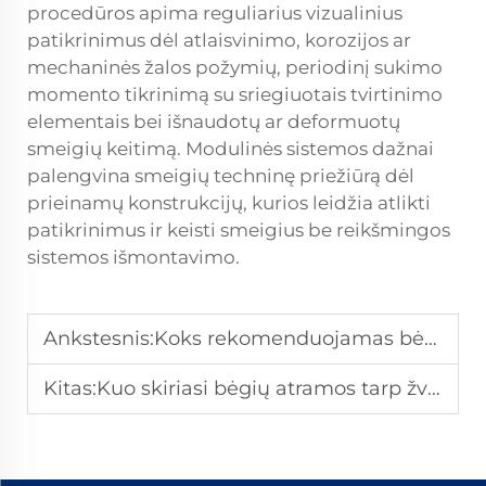
procedūros apima reguliarius vizualinius
patikrinimus dėl atlaisvinimo, korozijos ar
mechaninės žalos požymių, periodinį sukimo
momento tikrinimą su sriegiuotais tvirtinimo
elementais bei išnaudotų ar deformuotų
smeigių keitimą. Modulinės sistemos dažnai
palengvina smeigių techninę priežiūrą dėl
prieinamų konstrukcijų, kurios leidžia atlikti
patikrinimus ir keisti smeigius be reikšmingos
sistemos išmontavimo.
Ankstesnis:
Koks rekomenduojamas bėgių tvirtintuvų montavimo žingsnis geležinkeliuose?
Kitas:
Kuo skiriasi bėgių atramos tarp žvyro ir bežvyrio bėgių?