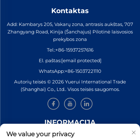
Kontaktas
Add: Kambarys 205, Vakarų zona, antrasis aukštas, 707
Zhangyang Road, Kinija (Šanchajus) Pilotinė laisvosios
prekybos zona
Tel.:
+86-15937257616
El. paštas:
[email protected]
WhatsApp:
+86-15037221110
Autorių teisės © 2026 Yuerui International Trade
(Shanghai) Co., Ltd.. Visos teisės saugomos.
INFORMACIJA
We value your privacy
Užsiregistruokite, kad gautumėte mūsų savaitinį