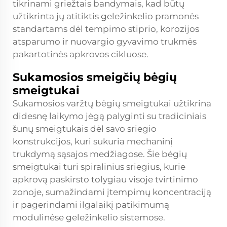
tikrinami griežtais bandymais, kad būtų
užtikrinta jų atitiktis geležinkelio pramonės
standartams dėl tempimo stiprio, korozijos
atsparumo ir nuovargio gyvavimo trukmės
pakartotinės apkrovos cikluose.
Sukamosios smeigčių bėgių
smeigtukai
Sukamosios varžtų bėgių smeigtukai užtikrina
didesnę laikymo jėgą palyginti su tradiciniais
šunų smeigtukais dėl savo sriegio
konstrukcijos, kuri sukuria mechaninį
trukdymą sąsajos medžiagose. Šie bėgių
smeigtukai turi spiralinius sriegius, kurie
apkrovą paskirsto tolygiau visoje tvirtinimo
zonoje, sumažindami įtempimų koncentraciją
ir pagerindami ilgalaikį patikimumą
modulinėse geležinkelio sistemose.