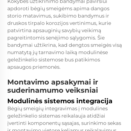
Kokybės užtikrinimo bandymai paviršiui
apdoroti bėgių smeigėms apima dangos
storio matavimus, sukibimo bandymus ir
druskos tirpalo korozijos vertinimus, kurie
patvirtina apsauginių savybių veikimą
pagreitintomis senėjimo sąlygomis. Šie
bandymai užtikrina, kad dengtos smeigės visą
numatytą jų tarnavimo laiką modulinėse
geležinkelio sistemose bus patikimos
apsaugos priemonės.
Montavimo apsakymai ir
suderinamumo veiksniai
Modulinės sistemos integracija
Bėgių smeigių integravimas į modulines
geležinkelio sistemas reikalauja atidžiai
įvertinti komponentų sąsajas, surinkimo sekas
ir montavimo vietose keliamus reikalavimus.