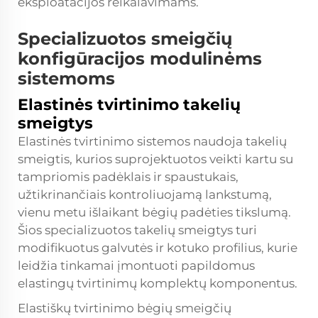
eksploatacijos reikalavimams.
Specializuotos smeigčių
konfigūracijos modulinėms
sistemoms
Elastinės tvirtinimo takelių
smeigtys
Elastinės tvirtinimo sistemos naudoja takelių
smeigtis, kurios suprojektuotos veikti kartu su
tampriomis padėklais ir spaustukais,
užtikrinančiais kontroliuojamą lankstumą,
vienu metu išlaikant bėgių padėties tikslumą.
Šios specializuotos takelių smeigtys turi
modifikuotus galvutės ir kotuko profilius, kurie
leidžia tinkamai įmontuoti papildomus
elastingų tvirtinimų komplektų komponentus.
Elastiškų tvirtinimo bėgių smeigčių