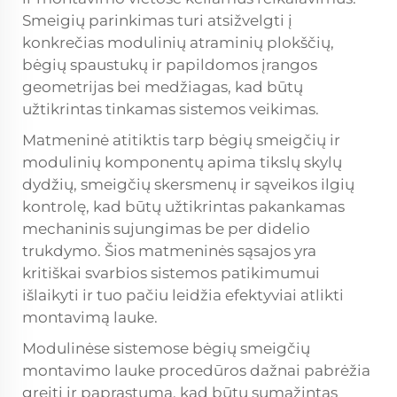
Smeigių parinkimas turi atsižvelgti į
konkrečias modulinių atraminių plokščių,
bėgių spaustukų ir papildomos įrangos
geometrijas bei medžiagas, kad būtų
užtikrintas tinkamas sistemos veikimas.
Matmeninė atitiktis tarp bėgių smeigčių ir
modulinių komponentų apima tikslų skylų
dydžių, smeigčių skersmenų ir sąveikos ilgių
kontrolę, kad būtų užtikrintas pakankamas
mechaninis sujungimas be per didelio
trukdymo. Šios matmeninės sąsajos yra
kritiškai svarbios sistemos patikimumui
išlaikyti ir tuo pačiu leidžia efektyviai atlikti
montavimą lauke.
Modulinėse sistemose bėgių smeigčių
montavimo lauke procedūros dažnai pabrėžia
greitį ir paprastumą, kad būtų sumažintas