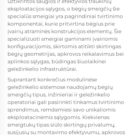
užtikrintos saugios ir efektyvios traukinių
eksploatacijos sąlygos, o
bėgių smeigčių
šie
specialūs smeigiai yra pagrindiniai tvirtinimo
komponentai, kurie pritvirtina bėgius prie
įvairių atraminės konstrukcijos elementų. Šie
specializuoti smeigiai gaminami įvairiomis
konfiguracijomis, skirtomis atitikti skirtingas
bėgių geometrijas, apkrovos reikalavimus bei
aplinkos sąlygas, būdingas šiuolaikinei
geležinkelio infrastruktūrai.
Suprantant konkrečius modulinėse
geležinkelio sistemose naudojamų bėgių
smeigčių tipus, inžinieriai ir geležinkelio
operatoriai gali pasirinkti tinkamus tvirtinimo
sprendimus, remdamiesi savo unikaliomis
eksploatacinėmis sąlygomis. Kiekvienas
smeigtukų tipas siūlo skirtingų privalumų,
susijusių su montavimo efektyvumu, apkrovos