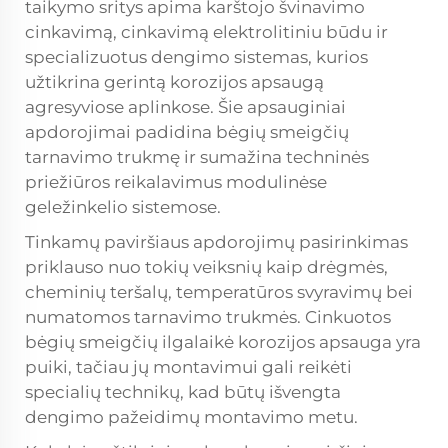
taikymo sritys apima karštojo švinavimo
cinkavimą, cinkavimą elektrolitiniu būdu ir
specializuotus dengimo sistemas, kurios
užtikrina gerintą korozijos apsaugą
agresyviose aplinkose. Šie apsauginiai
apdorojimai padidina bėgių smeigčių
tarnavimo trukmę ir sumažina techninės
priežiūros reikalavimus modulinėse
geležinkelio sistemose.
Tinkamų paviršiaus apdorojimų pasirinkimas
priklauso nuo tokių veiksnių kaip drėgmės,
cheminių teršalų, temperatūros svyravimų bei
numatomos tarnavimo trukmės. Cinkuotos
bėgių smeigčių ilgalaikė korozijos apsauga yra
puiki, tačiau jų montavimui gali reikėti
specialių technikų, kad būtų išvengta
dengimo pažeidimų montavimo metu.