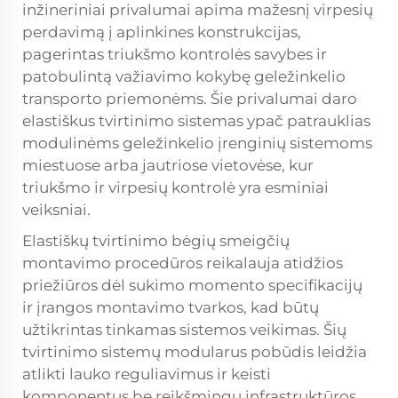
inžineriniai privalumai apima mažesnį virpesių
perdavimą į aplinkines konstrukcijas,
pagerintas triukšmo kontrolės savybes ir
patobulintą važiavimo kokybę geležinkelio
transporto priemonėms. Šie privalumai daro
elastiškus tvirtinimo sistemas ypač patrauklias
modulinėms geležinkelio įrenginių sistemoms
miestuose arba jautriose vietovėse, kur
triukšmo ir virpesių kontrolė yra esminiai
veiksniai.
Elastiškų tvirtinimo bėgių smeigčių
montavimo procedūros reikalauja atidžios
priežiūros dėl sukimo momento specifikacijų
ir įrangos montavimo tvarkos, kad būtų
užtikrintas tinkamas sistemos veikimas. Šių
tvirtinimo sistemų modularus pobūdis leidžia
atlikti lauko reguliavimus ir keisti
komponentus be reikšmingų infrastruktūros