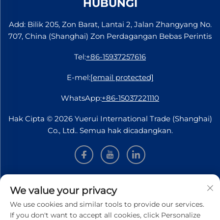
HUBUNGI
Add: Bilik 205, Zon Barat, Lantai 2, Jalan Zhangyang No.
707, China (Shanghai) Zon Perdagangan Bebas Perintis
Tel:
+86-15937257616
E-mel:
[email protected]
WhatsApp:
+86-15037221110
Hak Cipta © 2026 Yuerui International Trade (Shanghai)
Co., Ltd.. Semua hak dicadangkan.
MAKLUMAT
We value your privacy
We use cookies and similar tools to provide our services.
Daftar untuk menerima buletin mingguan kami
If you don't want to accept all cookies, click Personalize