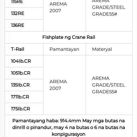
AREMA
115RE
AREMA
GRADE/STEEL
2007
132RE
GRADE55#
136RE
Fishplate ng Crane Rail
T-Rail
Pamantayan
Materyal
104Ib.CR
1051b.CR
AREMA
AREMA
135Ib.CR
GRADE/STEEL
2007
GRADE55#
1711b.CR
175Ib.CR
Pamantayang haba: 914.4mm May mga butas na
dinrill o pinandur, may 4 na butas o 6 na butas na
konpigurasyon