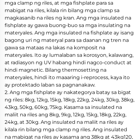
mga clamp ng riles, at mga fishplate para sa
mabigat na riles, kilala rin bilang mga clamp sa
magkasanib na riles ng kran. Ang mga insulated na
fishplate ay gawa buong-buo sa mga insulating na
materyales. Ang mga insulated na fishplate ay isang
bagong uri ng materyal para sa daanan ng tren na
gawa sa mataas na lakas na komposit na
materyales. Ito ay lumalaban sa korosyon, kalawang,
at radiasyon ng UV habang hindi nagco-conduct at
hindi magnetic. Bilang thermosetting na
materyales, hindi ito maaaring i-reprocess, kaya ito
ay protektado laban sa pagnanakaw.
2. Ang mga fishplate ay nakategorya batay sa bigat
ng riles: 8kg, 12kg, 15kg, 18kg, 22kg, 24kg, 30kg, 38kg,
43kg, 50kg, 60kg, 75kg. Kasama sa insulated na
maliit na riles ang 8kg, 9kg, 12kg, 15kg, 18kg, 22kg,
24kg, at 30kg. Ang insulated na maliit na riles ay
kilala rin bilang mga clamp ng riles. Ang insulated
na mabigat na riles ay kasama ang 38kg at 43kg120,