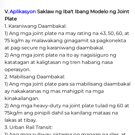
V.
Aplikasyon
Saklaw ng Iba't Ibang Modelo ng Joint
Plate
1. Karaniwang Daambakal:
1) Ang mga joint plate na may rating na 43, 50, 60, at
75 kg/m ay malawakang ginagamit sa pagkonekta
at pag-secure ng karaniwang daambakal.
2) Ang mga joint plate na ito ay nagsisiguro ng
katatagan at kaligtasan ng tren habang nasa
operasyon.
2. Mabilisang Daambakal:
1) Ang mga joint plate para sa mabilisang daambakal
ay nakakaranas ng mas mahigpit na mga
kinakailangan.
2) Ang mga heavy-duty na joint plate tulad ng 60 at
75kg/m ang pinipili dahil sa kanilang mataas na
lakas at tibay.
3. Urban Rail Transit:
1) Ang mga subway, sistema ng magaan na riles, at