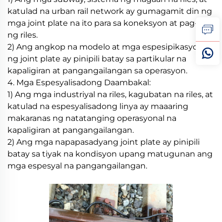
katulad na urban rail network ay gumagamit din ng
mga joint plate na ito para sa koneksyon at pag-fix
ng riles.
2) Ang angkop na modelo at mga espesipikasyon
ng joint plate ay pinipili batay sa partikular na
kapaligiran at pangangailangan sa operasyon.
4. Mga Espesyalisadong Daambakal:
1) Ang mga industriyal na riles, kagubatan na riles, at
katulad na espesyalisadong linya ay maaaring
makaranas ng natatanging operasyonal na
kapaligiran at pangangailangan.
2) Ang mga napapasadyang joint plate ay pinipili
batay sa tiyak na kondisyon upang matugunan ang
mga espesyal na pangangailangan.