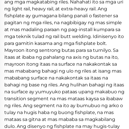
ang mga magkatabing riles. Nahahati ito sa mga uri
ng light rail, heavy rail, at extra-heavy rail. Ang
fishplate ay gumagana bilang panali o fastener sa
pagitan ng mga riles, na nagbibigay ng mas simple
at mas madaling paraan ng pag-install kumpara sa
mga teknik tulad ng rail butt welding. Idinisenyo ito
para gamitin kasama ang mga fishplate bolt.
Mayroon itong sentrong butas para sa turnilyo. Sa
itaas at ibaba ng pahalang na axis ng butas na ito,
mayroon itong itaas na surface na nakakontak sa
mas mababang bahagi ng ulo ng riles at isang mas
mababang surface na nakakontak sa itaas na
bahagi ng base ng riles. Ang hulihan bahagi ng itaas
na surface ay yumuyuko pataas upang makabuo ng
transition segment na mas mataas kaysa sa ibabaw
ng riles. Ang segment na ito ay bumubuo ng arko o
tulay na hugis haba ng buong fishplate, na mas
mataas sa gitna at mas mababa sa magkabilang
dulo. Ang disenyo ng fishplate na may hugis-tulay