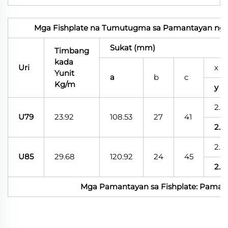
Mga Fishplate na Tumutugma sa Pamantayan ng U
Sukat (mm)
Timbang
kada
Uri
x
Yunit
a
b
c
Kg/m
y
2.7
U79
23.92
108.53
27
41
2.7
2.7
U85
29.68
120.92
24
45
2.7
Mga Pamantayan sa Fishplate: Paman