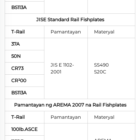
BS113A
JISE Standard Rail Fishplates
T-Rail
Pamantayan
Materyal
37A
50N
JIS E 1102-
SS490
CR73
2001
S20C
CR¹00
BS113A
Pamantayan ng AREMA 2007 na Rail Fishplates
T-Rail
Pamantayan
Materyal
100lb.ASCE