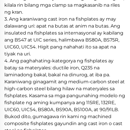
kilala rin bilang mga clamp sa magkasanib na riles
ng kran.
3. Ang karaniwang cast iron na fishplates ay may
dalawang uri: apat na butas at anim na butas. Ang
insulated na fishplates sa internasyonal ay kabilang
ang BS47 at UIC series, halimbawa BS80A, BS75R,
UIC60, UIC54. Higit pang nahahati ito sa apat na
tiyak na uri.
4. Ang paghahating-kategorya ng fishplates ay
batay sa materyales: ductile iron, Q235 na
laminadong bakal, bakal na dinurog, at iba pa.
Karaniwang ginagamit ang medium-carbon steel at
high-carbon steel bilang hilaw na materyales sa
fishplates. Kasama sa mga pangunahing modelo ng
fishplate ng aming kumpanya ang 115RE, 132RE,
UIC60, UIC54, BS80A, BS90A, BS100A, at 90/91LB.
Bukod dito, gumagawa rin kami ng machined
composite fishplates gayundin ang cast iron o cast