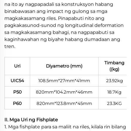
na ito ay nagpapadali sa konstruksyon habang
binabawasan ang impact ng gulong sa mga
magkakasamang riles. Pinapabuti nito ang
pagkakasunod-sunod ng longitudinal deformation
sa magkakasamang bahagi, na nagpapabuti sa
kaginhawahan ng biyahe habang dumadaan ang
tren.
Timbang
Uri
Diyametro (mm)
((kg)
UIC54
108.5mm*27mm*41mm
23.92kg
P50
820mm*104.2mm*46mm
18.7Kg
P60
820mm*123.8mm*45mm
23.3KG
II. Mga Uri ng Fishplate
1. Mga fishplate para sa maliit na riles, kilala rin bilang