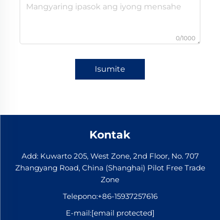
0/1000
Isumite
Kontak
Add: Kuwarto 205, West Zone, 2nd Floor, No. 707
Zhangyang Road, China (Shanghai) Pilot Free Trade
Zone
Telepono:
+86-15937257616
E-mail:
[email protected]