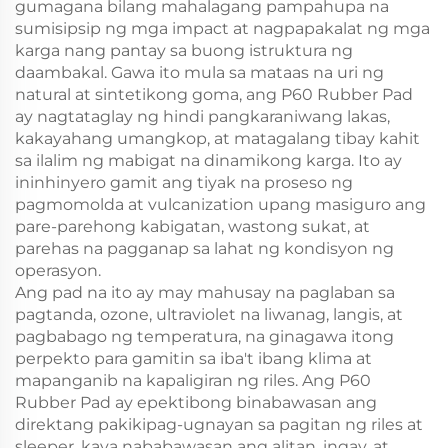
gumagana bilang mahalagang pampahupa na
sumisipsip ng mga impact at nagpapakalat ng mga
karga nang pantay sa buong istruktura ng
daambakal. Gawa ito mula sa mataas na uri ng
natural at sintetikong goma, ang P60 Rubber Pad
ay nagtataglay ng hindi pangkaraniwang lakas,
kakayahang umangkop, at matagalang tibay kahit
sa ilalim ng mabigat na dinamikong karga. Ito ay
ininhinyero gamit ang tiyak na proseso ng
pagmomolda at vulcanization upang masiguro ang
pare-parehong kabigatan, wastong sukat, at
parehas na pagganap sa lahat ng kondisyon ng
operasyon.
Ang pad na ito ay may mahusay na paglaban sa
pagtanda, ozone, ultraviolet na liwanag, langis, at
pagbabago ng temperatura, na ginagawa itong
perpekto para gamitin sa iba't ibang klima at
mapanganib na kapaligiran ng riles. Ang P60
Rubber Pad ay epektibong binabawasan ang
direktang pakikipag-ugnayan sa pagitan ng riles at
sleeper, kaya nababawasan ang alitan, ingay, at