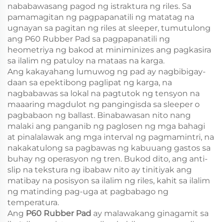
nababawasang pagod ng istraktura ng riles. Sa
pamamagitan ng pagpapanatili ng matatag na
ugnayan sa pagitan ng riles at sleeper, tumutulong
ang P60 Rubber Pad sa pagpapanatili ng
heometriya ng bakod at miniminizes ang pagkasira
sa ilalim ng patuloy na mataas na karga.
Ang kakayahang lumuwog ng pad ay nagbibigay-
daan sa epektibong paglipat ng karga, na
nagbabawas sa lokal na pagtutok ng tensyon na
maaaring magdulot ng pangingisda sa sleeper o
pagbabaon ng ballast. Binabawasan nito nang
malaki ang panganib ng paglosen ng mga bahagi
at pinalalawak ang mga interval ng pagmamintri, na
nakakatulong sa pagbawas ng kabuuang gastos sa
buhay ng operasyon ng tren. Bukod dito, ang anti-
slip na tekstura ng ibabaw nito ay tinitiyak ang
matibay na posisyon sa ilalim ng riles, kahit sa ilalim
ng matinding pag-uga at pagbabago ng
temperatura.
Ang
P60 Rubber Pad
ay malawakang ginagamit sa