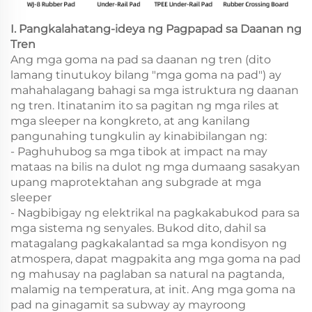
I. Pangkalahatang-ideya ng Pagpapad sa Daanan ng
Tren
Ang mga goma na pad sa daanan ng tren (dito
lamang tinutukoy bilang "mga goma na pad") ay
mahahalagang bahagi sa mga istruktura ng daanan
ng tren. Itinatanim ito sa pagitan ng mga riles at
mga sleeper na kongkreto, at ang kanilang
pangunahing tungkulin ay kinabibilangan ng:
- Paghuhubog sa mga tibok at impact na may
mataas na bilis na dulot ng mga dumaang sasakyan
upang maprotektahan ang subgrade at mga
sleeper
- Nagbibigay ng elektrikal na pagkakabukod para sa
mga sistema ng senyales. Bukod dito, dahil sa
matagalang pagkakalantad sa mga kondisyon ng
atmospera, dapat magpakita ang mga goma na pad
ng mahusay na paglaban sa natural na pagtanda,
malamig na temperatura, at init. Ang mga goma na
pad na ginagamit sa subway ay mayroong