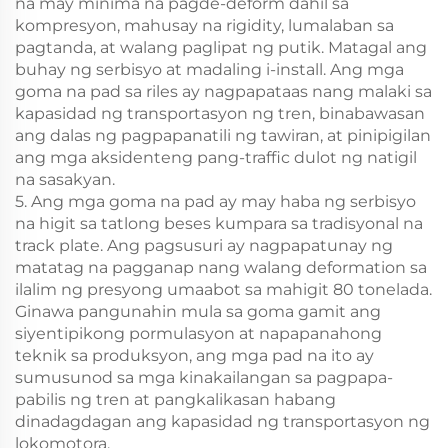
na may minima na pagde-deform dahil sa
kompresyon, mahusay na rigidity, lumalaban sa
pagtanda, at walang paglipat ng putik. Matagal ang
buhay ng serbisyo at madaling i-install. Ang mga
goma na pad sa riles ay nagpapataas nang malaki sa
kapasidad ng transportasyon ng tren, binabawasan
ang dalas ng pagpapanatili ng tawiran, at pinipigilan
ang mga aksidenteng pang-traffic dulot ng natigil
na sasakyan.
5. Ang mga goma na pad ay may haba ng serbisyo
na higit sa tatlong beses kumpara sa tradisyonal na
track plate. Ang pagsusuri ay nagpapatunay ng
matatag na pagganap nang walang deformation sa
ilalim ng presyong umaabot sa mahigit 80 tonelada.
Ginawa pangunahin mula sa goma gamit ang
siyentipikong pormulasyon at napapanahong
teknik sa produksyon, ang mga pad na ito ay
sumusunod sa mga kinakailangan sa pagpapa-
pabilis ng tren at pangkalikasan habang
dinadagdagan ang kapasidad ng transportasyon ng
lokomotora.