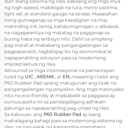
iba't ibang sistema ng riles, kabilang ang mga linya
ng high-speed, mabibigat na ruta, metro sistema,
light rail, at standard-gauge na landas. Maaasahan
itong gumaganap sa mga kapaligiran na may
matinding init, lamig, kahalumigmigan, o alikabok,
na nagagarantiya ng matatag na pagganap sa
buong haba ng serbisyo nito. Dahil sa simpleng
pag-install at mababang pangangailangan sa
pagpapanatili, nagbibigay ito ng ekonomikal at
napapanatiling solusyon para sa modernong
imprastraktura ng riles.
Alinsunod sa mga internasyonal na pamantayan
tulad ng
UIC
,
AREMA
, at
EN
, maaaring i-tailor ang
P60 Rubber Pad upang matugunan ang tiyak na
pangangailangan ng proyekto. Ang mga materyales
nito na eco-friendly at maibabalik sa paggawa ay
sumusuporta rin sa pandaigdigang adhikain
patungo sa napapanatiling pag-unlad ng riles.
Sa kabuuan, ang
P60 Rubber Pad
ay isang
mahalagang bahagi para sa modernong sistema ng
riles, na nag-aalok ng kamangha-manghang