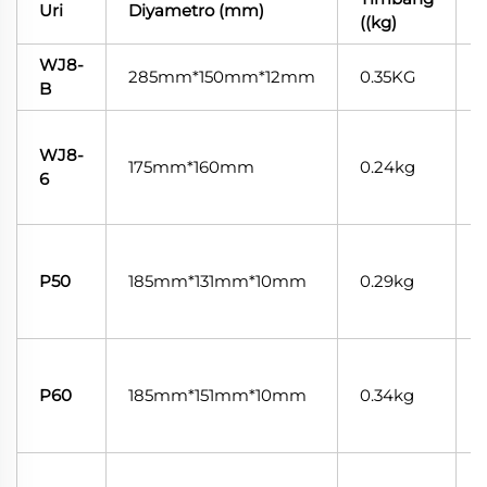
Uri
Diyametro (mm)
((kg)
WJ8-
285mm*150mm*12mm
0.35KG
B
WJ8-
n
175mm*160mm
0.24kg
6
s
n
P50
185mm*131mm*10mm
0.29kg
s
n
P60
185mm*151mm*10mm
0.34kg
s