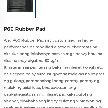
P60 Rubber Pad
Ang P60 Rubber Pads ay customized na high-
performance na modified elastic rubber mats na
eksklusibong idinisenyo para sa mga heavy haul na
riles na may bigat na 60kg/m.
Itinatanim sa pagitan ng bakal na riles at kongkreto
na sleeper, ito ay sumusugpot sa malakas na impact
ng gulong, pambabahagi nang pantay-pantay ng
malaking axial load, binabawasan ang
pagkakagastusan ng riles at pagkakaputol ng
sleeper, binababa ang ingay dulot ng vibrasyon ng
track, at binabawasan ang mga gastos sa paulit-ulit