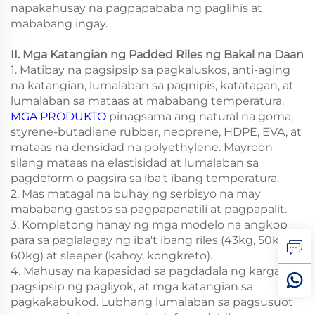
napakahusay na pagpapababa ng paglihis at
mababang ingay.
II. Mga Katangian ng Padded Riles ng Bakal na Daan
1. Matibay na pagsipsip sa pagkaluskos, anti-aging
na katangian, lumalaban sa pagnipis, katatagan, at
lumalaban sa mataas at mababang temperatura.
MGA PRODUKTO
pinagsama ang natural na goma,
styrene-butadiene rubber, neoprene, HDPE, EVA, at
mataas na densidad na polyethylene. Mayroon
silang mataas na elastisidad at lumalaban sa
pagdeform o pagsira sa iba't ibang temperatura.
2. Mas matagal na buhay ng serbisyo na may
mababang gastos sa pagpapanatili at pagpapalit.
3. Kompletong hanay ng mga modelo na angkop
para sa paglalagay ng iba't ibang riles (43kg, 50kg,
60kg) at sleeper (kahoy, kongkreto).
4. Mahusay na kapasidad sa pagdadala ng karga,
pagsipsip ng pagliyok, at mga katangian sa
pagkakabukod. Lubhang lumalaban sa pagsusuot