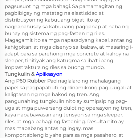
pagsusuot ng mga bahagi. Sa pamamagitan ng
pagbibigay ng matatag na elastisidad at
distribusyon ng kabuuang bigat, ito ay
nagpapahusay sa kabuuang pagganap at haba ng
buhay ng sistema ng pag-fasten ng riles.
Magagamit ito sa mga napasadyang kapal, antas ng
kahigpitan, at mga disenyo sa ibabaw, at maaaring i-
adapt para sa parehong mga concrete at kahoy na
sleeper, tinitiyak ang katugma sa iba't ibang
imprastraktura ng riles sa buong mundo.
Tungkulin &
Aplikasyon
Ang
P60 Rubber Pad
naglalaro ng mahalagang
papel sa pagpapabuti ng dinamikong pag-uugali at
kaligtasan ng mga bakod ng tren. Ang
pangunahing tungkulin nito ay sumipsip ng pag-
uga at mga puwersang dulot ng operasyon ng tren,
kaya nababawasan ang tensyon sa mga sleeper,
riles, at mga bahagi ng fastening. Resulta nito ay
mas mababang antas ng ingay, mas
komportableng biyahe para sa mga pasahero, at