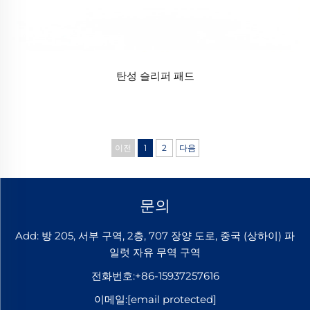
탄성 슬리퍼 패드
이전
1
2
다음
문의
Add: 방 205, 서부 구역, 2층, 707 장양 도로, 중국 (상하이) 파
일럿 자유 무역 구역
전화번호:
+86-15937257616
이메일:
[email protected]