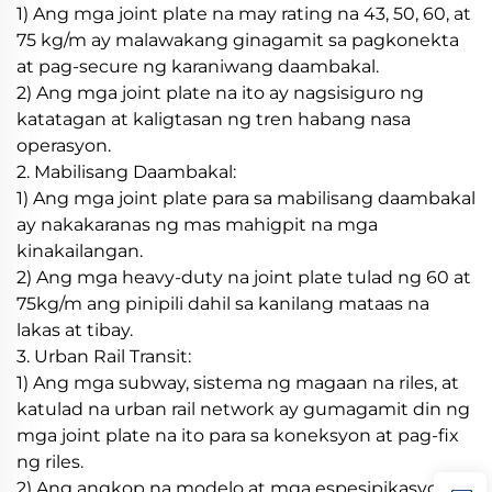
1) Ang mga joint plate na may rating na 43, 50, 60, at
75 kg/m ay malawakang ginagamit sa pagkonekta
at pag-secure ng karaniwang daambakal.
2) Ang mga joint plate na ito ay nagsisiguro ng
katatagan at kaligtasan ng tren habang nasa
operasyon.
2. Mabilisang Daambakal:
1) Ang mga joint plate para sa mabilisang daambakal
ay nakakaranas ng mas mahigpit na mga
kinakailangan.
2) Ang mga heavy-duty na joint plate tulad ng 60 at
75kg/m ang pinipili dahil sa kanilang mataas na
lakas at tibay.
3. Urban Rail Transit:
1) Ang mga subway, sistema ng magaan na riles, at
katulad na urban rail network ay gumagamit din ng
mga joint plate na ito para sa koneksyon at pag-fix
ng riles.
2) Ang angkop na modelo at mga espesipikasyon