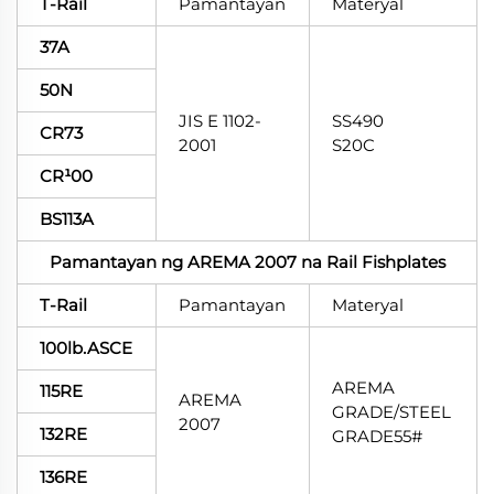
T-Rail
Pamantayan
Materyal
37A
50N
JIS E 1102-
SS490
CR73
2001
S20C
CR¹00
BS113A
Pamantayan ng AREMA 2007 na Rail Fishplates
T-Rail
Pamantayan
Materyal
100lb.ASCE
AREMA
115RE
AREMA
GRADE/STEEL
2007
132RE
GRADE55#
136RE