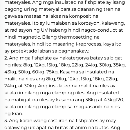
materyales. Ang mga insulated na fishplate ay isang
bagong uri ng materyal para sa daanan ng tren na
gawa sa mataas na lakas na komposit na
materyales. Ito ay lumalaban sa korosyon, kalawang,
at radiasyon ng UV habang hindi nagco-conduct at
hindi magnetic. Bilang thermosetting na
materyales, hindi ito maaaring i-reprocess, kaya ito
ay protektado laban sa pagnanakaw.
2. Ang mga fishplate ay nakategorya batay sa bigat
ng riles: 8kg, 12kg, 15kg, 18kg, 22kg, 24kg, 30kg, 38kg,
43kg, 50kg, 60kg, 75kg. Kasama sa insulated na
maliit na riles ang 8kg, 9kg, 12kg, 15kg, 18kg, 22kg,
24kg, at 30kg. Ang insulated na maliit na riles ay
kilala rin bilang mga clamp ng riles. Ang insulated
na mabigat na riles ay kasama ang 38kg at 43kg120,
kilala rin bilang mga clamp sa magkasanib na riles
ng kran.
3. Ang karaniwang cast iron na fishplates ay may
dalawang uri: apat na butas at anim na butas. Ang