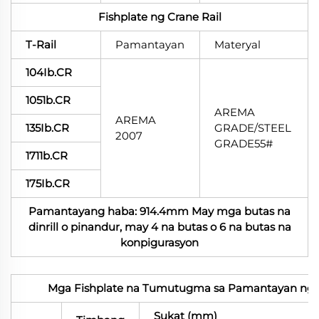
Fishplate ng Crane Rail
T-Rail
Pamantayan
Materyal
104Ib.CR
1051b.CR
AREMA
AREMA
135Ib.CR
GRADE/STEEL
2007
GRADE55#
1711b.CR
175Ib.CR
Pamantayang haba: 914.4mm May mga butas na
dinrill o pinandur, may 4 na butas o 6 na butas na
konpigurasyon
Mga Fishplate na Tumutugma sa Pamantayan ng U
Sukat (mm)