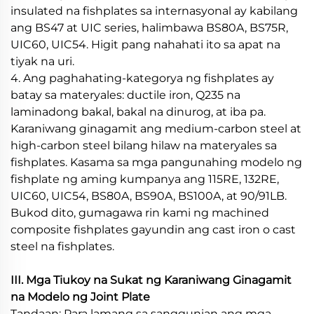
insulated na fishplates sa internasyonal ay kabilang
ang BS47 at UIC series, halimbawa BS80A, BS75R,
UIC60, UIC54. Higit pang nahahati ito sa apat na
tiyak na uri.
4. Ang paghahating-kategorya ng fishplates ay
batay sa materyales: ductile iron, Q235 na
laminadong bakal, bakal na dinurog, at iba pa.
Karaniwang ginagamit ang medium-carbon steel at
high-carbon steel bilang hilaw na materyales sa
fishplates. Kasama sa mga pangunahing modelo ng
fishplate ng aming kumpanya ang 115RE, 132RE,
UIC60, UIC54, BS80A, BS90A, BS100A, at 90/91LB.
Bukod dito, gumagawa rin kami ng machined
composite fishplates gayundin ang cast iron o cast
steel na fishplates.
III. Mga Tiukoy na Sukat ng Karaniwang Ginagamit
na Modelo ng Joint Plate
Tandaan: Para lamang sa sanggunian ang mga