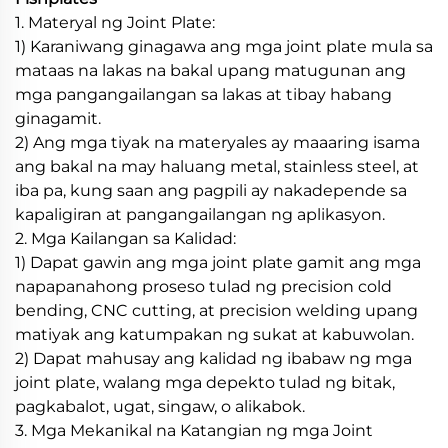
1. Materyal ng Joint Plate:
1) Karaniwang ginagawa ang mga joint plate mula sa
mataas na lakas na bakal upang matugunan ang
mga pangangailangan sa lakas at tibay habang
ginagamit.
2) Ang mga tiyak na materyales ay maaaring isama
ang bakal na may haluang metal, stainless steel, at
iba pa, kung saan ang pagpili ay nakadepende sa
kapaligiran at pangangailangan ng aplikasyon.
2. Mga Kailangan sa Kalidad:
1) Dapat gawin ang mga joint plate gamit ang mga
napapanahong proseso tulad ng precision cold
bending, CNC cutting, at precision welding upang
matiyak ang katumpakan ng sukat at kabuwolan.
2) Dapat mahusay ang kalidad ng ibabaw ng mga
joint plate, walang mga depekto tulad ng bitak,
pagkabalot, ugat, singaw, o alikabok.
3. Mga Mekanikal na Katangian ng mga Joint