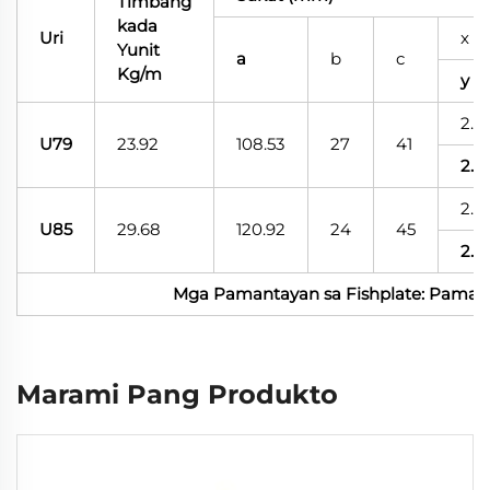
Timbang
kada
Uri
x
Yunit
a
b
c
Kg/m
y
2.7
U79
23.92
108.53
27
41
2.7
2.7
U85
29.68
120.92
24
45
2.7
Mga Pamantayan sa Fishplate: Paman
Marami Pang Produkto