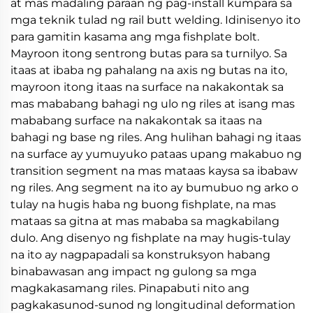
at mas madaling paraan ng pag-install kumpara sa
mga teknik tulad ng rail butt welding. Idinisenyo ito
para gamitin kasama ang mga fishplate bolt.
Mayroon itong sentrong butas para sa turnilyo. Sa
itaas at ibaba ng pahalang na axis ng butas na ito,
mayroon itong itaas na surface na nakakontak sa
mas mababang bahagi ng ulo ng riles at isang mas
mababang surface na nakakontak sa itaas na
bahagi ng base ng riles. Ang hulihan bahagi ng itaas
na surface ay yumuyuko pataas upang makabuo ng
transition segment na mas mataas kaysa sa ibabaw
ng riles. Ang segment na ito ay bumubuo ng arko o
tulay na hugis haba ng buong fishplate, na mas
mataas sa gitna at mas mababa sa magkabilang
dulo. Ang disenyo ng fishplate na may hugis-tulay
na ito ay nagpapadali sa konstruksyon habang
binabawasan ang impact ng gulong sa mga
magkakasamang riles. Pinapabuti nito ang
pagkakasunod-sunod ng longitudinal deformation