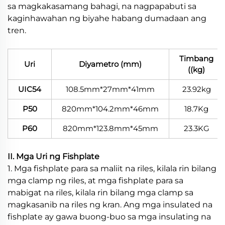
sa magkakasamang bahagi, na nagpapabuti sa
kaginhawahan ng biyahe habang dumadaan ang
tren.
Timbang
Uri
Diyametro (mm)
((kg)
UIC54
108.5mm*27mm*41mm
23.92kg
P50
820mm*104.2mm*46mm
18.7Kg
P60
820mm*123.8mm*45mm
23.3KG
II. Mga Uri ng Fishplate
1. Mga fishplate para sa maliit na riles, kilala rin bilang
mga clamp ng riles, at mga fishplate para sa
mabigat na riles, kilala rin bilang mga clamp sa
magkasanib na riles ng kran. Ang mga insulated na
fishplate ay gawa buong-buo sa mga insulating na