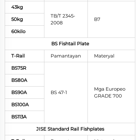
43kg
TB/T 2345-
50kg
B7
2008
60kilo
BS Fishtail Plate
T-Rail
Pamantayan
Materyal
BS75R
BS80A
Mga Europeo
BS90A
BS 47-1
GRADE 700
BS100A
BS113A
JISE Standard Rail Fishplates