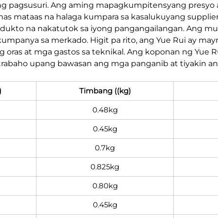
g pagsusuri. Ang aming mapagkumpitensyang presyo a
s mataas na halaga kumpara sa kasalukuyang supplier
dukto na nakatutok sa iyong pangangailangan. Ang mul
panya sa merkado. Higit pa rito, ang Yue Rui ay mayr
ng oras at mga gastos sa teknikal. Ang koponan ng Yue R
trabaho upang bawasan ang mga panganib at tiyakin an
)
Timbang ((kg)
0.48kg
0.45kg
0.7kg
0.825kg
0.80kg
0.45kg