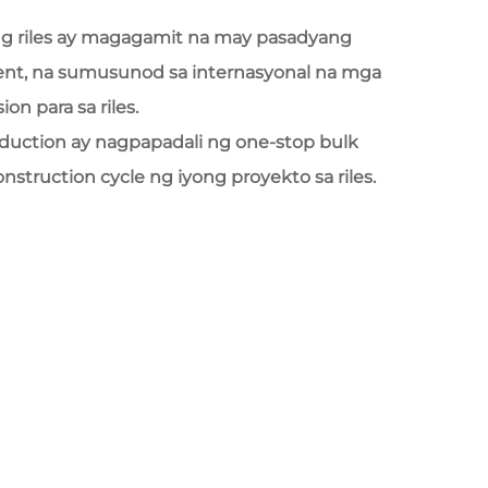
 ng riles ay magagamit na may pasadyang
ent, na sumusunod sa internasyonal na mga
on para sa riles.
uction ay nagpapadali ng one-stop bulk
nstruction cycle ng iyong proyekto sa riles.