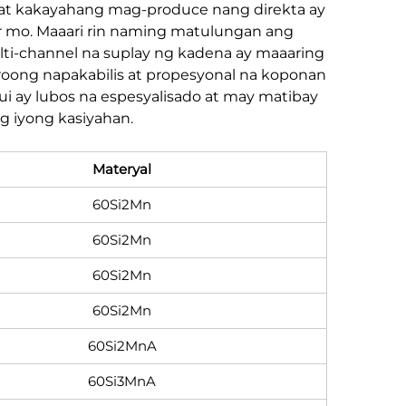
t kakayahang mag-produce nang direkta ay
 mo. Maaari rin naming matulungan ang
ti-channel na suplay ng kadena ay maaaring
oong napakabilis at propesyonal na koponan
ui ay lubos na espesyalisado at may matibay
g iyong kasiyahan.
Materyal
60Si2Mn
60Si2Mn
60Si2Mn
60Si2Mn
60Si2MnA
60Si3MnA