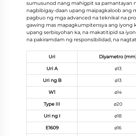
sumusunod nang mahigpit sa pamantayan n
nagbibigay-daan upang maipagkaloob ang ma
pagbuo ng mga advanced na teknikal na pro
gawing mas mapagkumpitensya ang iyong kum
upang serbisyohan ka, na makatitipid sa iyo
na pakiramdam ng responsibilidad, na nagta
Uri
Diyametro (mm
Uri A
ø13
Uri ng B
ø13
W1
ø14
Type III
ø20
Uri ng I
ø18
E1609
ø16