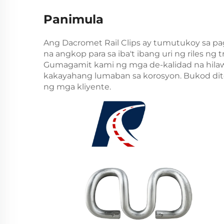
Panimula
Ang Dacromet Rail Clips ay tumutukoy sa p
na angkop para sa iba't ibang uri ng riles ng t
Gumagamit kami ng mga de-kalidad na hilaw 
kakayahang lumaban sa korosyon. Bukod di
ng mga kliyente.