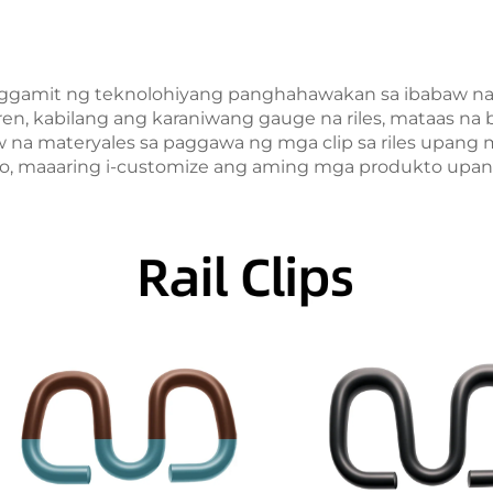
aggamit ng teknolohiyang panghahawakan sa ibabaw na
ren, kabilang ang karaniwang gauge na riles, mataas na bili
na materyales sa paggawa ng mga clip sa riles upang m
to, maaaring i-customize ang aming mga produkto upa