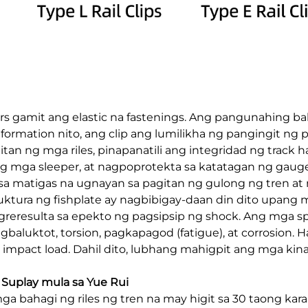
ers gamit ang elastic na fastenings. Ang pangunahing baha
rmation nito, ang clip ang lumilikha ng pangingit ng p
n ng mga riles, pinapanatili ang integridad ng track h
 ng mga sleeper, at nagpoprotekta sa katatagan ng gau
l sa matigas na ugnayan sa pagitan ng gulong ng tren at
struktura ng fishplate ay nagbibigay-daan din dito upa
esulta sa epekto ng pagsipsip ng shock. Ang mga sprin
pagbaluktot, torsion, pagkapagod (fatigue), at corrosi
g impact load. Dahil dito, lubhang mahigpit ang mga kin
 Suplay mula sa Yue Rui
a bahagi ng riles ng tren na may higit sa 30 taong ka