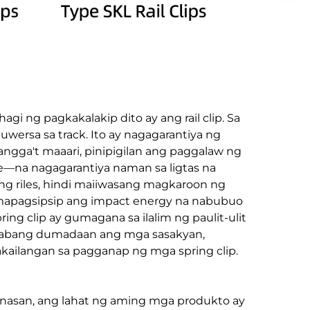
gi ng pagkakalakip dito ay ang rail clip. Sa
uwersa sa track. Ito ay nagagarantiya ng
angga't maaari, pinipigilan ang paggalaw ng
ge—na nagagarantiya naman sa ligtas na
 ng riles, hindi maiiwasang magkaroon ng
ng mapagsipsip ang impact energy na nabubuo
g clip ay gumagana sa ilalim ng paulit-ulit
on. Habang dumadaan ang mga sasakyan,
akailangan sa pagganap ng mga spring clip.
ranasan, ang lahat ng aming mga produkto ay