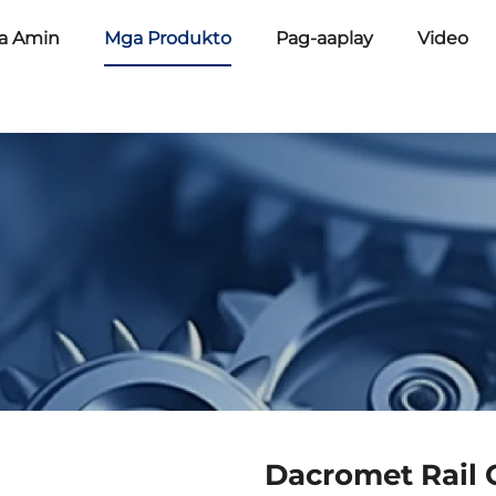
a Amin
Mga Produkto
Pag-aaplay
Video
n
Dacromet Rail 