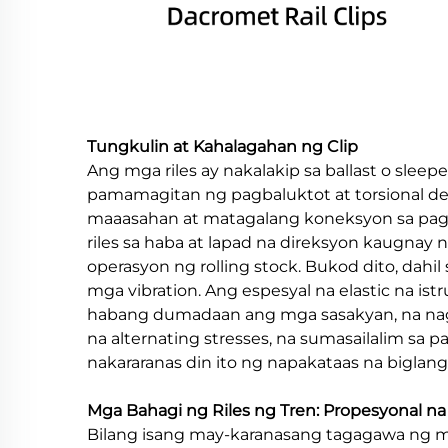
Tungkulin at Kahalagahan ng Clip
Ang mga riles ay nakalakip sa ballast o sleep
pamamagitan ng pagbaluktot at torsional defo
maaasahan at matagalang koneksyon sa pagita
riles sa haba at lapad na direksyon kaugnay
operasyon ng rolling stock. Bukod dito, dahi
mga vibration. Ang espesyal na elastic na i
habang dumadaan ang mga sasakyan, na nagrer
na alternating stresses, na sumasailalim sa 
nakararanas din ito ng napakataas na biglan
Mga Bahagi ng Riles ng Tren: Propesyonal na
Bilang isang may-karanasang tagagawa ng mg