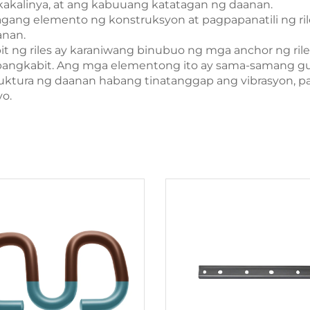
agkakalinya, at ang kabuuang katatagan ng daanan.
gang elemento ng konstruksyon at pagpapanatili ng rile
anan.
g riles ay karaniwang binubuo ng mga anchor ng riles, ti
g pangkabit. Ang mga elementong ito ay sama-samang 
estruktura ng daanan habang tinatanggap ang vibrasyon, p
o.