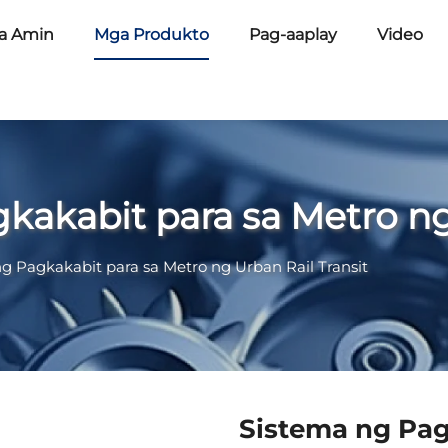
a Amin
Mga Produkto
Pag-aaplay
Video
n
akabit para sa Metro ng 
g Pagkakabit para sa Metro ng Urban Rail Transit
Sistema ng Pag