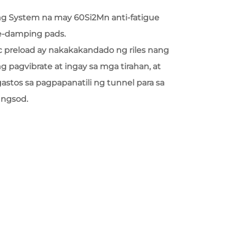
ng System na may 60Si2Mn anti-fatigue
se-damping pads.
c preload ay nakakakandado ng riles nang
 pagvibrate at ingay sa mga tirahan, at
stos sa pagpapanatili ng tunnel para sa
ungsod.