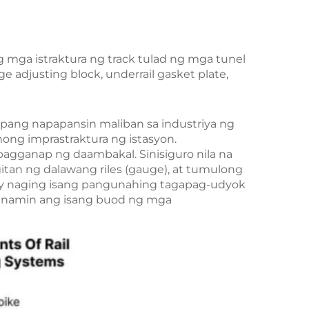
ang mga istraktura ng track tulad ng mga tunel
e adjusting block, underrail gasket plate,
pang napapansin maliban sa industriya ng
nong imprastraktura ng istasyon.
agganap ng daambakal. Sinisiguro nila na
gitan ng dalawang riles (gauge), at tumulong
ay naging isang pangunahing tagapag-udyok
y namin ang isang buod ng mga