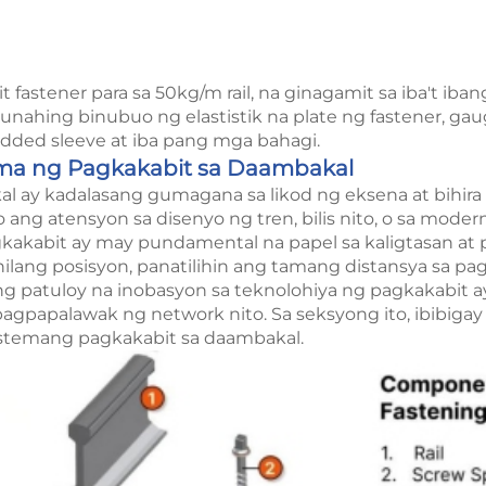
it fastener para sa 50kg/m rail, na ginagamit sa iba't ib
gunahing binubuo ng elastistik na plate ng fastener, gaug
bedded sleeve at iba pang mga bahagi.
ma ng Pagkakabit sa Daambakal
 ay kadalasang gumagana sa likod ng eksena at bihira 
ng atensyon sa disenyo ng tren, bilis nito, o sa moder
kabit ay may pundamental na papel sa kaligtasan at p
ilang posisyon, panatilihin ang tamang distansya sa pa
g patuloy na inobasyon sa teknolohiya ng pagkakabit 
gpapalawak ng network nito. Sa seksyong ito, ibibiga
stemang pagkakabit sa daambakal.