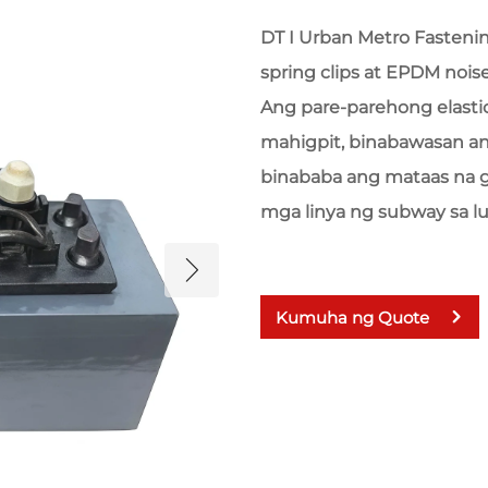
DT I Urban Metro Fasteni
spring clips at EPDM noi
Ang pare-parehong elasti
mahigpit, binabawasan ang
binababa ang mataas na ga
mga linya ng subway sa l
Kumuha ng Quote