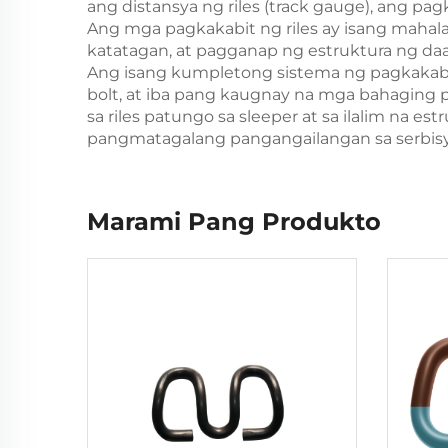
ang distansya ng riles (track gauge), ang p
Ang mga pagkakabit ng riles ay isang mahala
katatagan, at pagganap ng estruktura ng da
Ang isang kumpletong sistema ng pagkakabit n
bolt, at iba pang kaugnay na mga bahagin
sa riles patungo sa sleeper at sa ilalim na 
pangmatagalang pangangailangan sa serbisy
Marami Pang Produkto