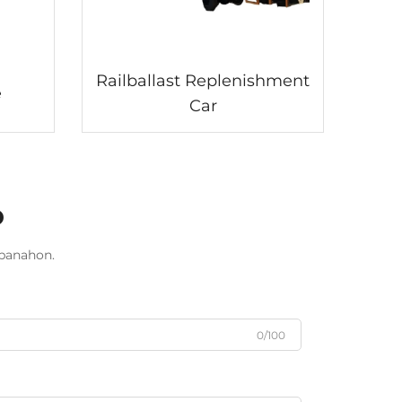
Railballast Replenishment
e
Car
o
panahon.
0/100