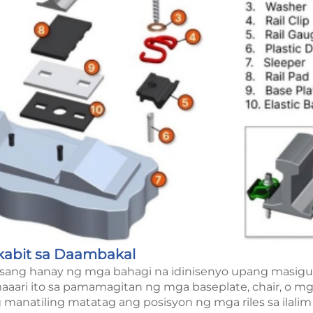
kabit sa Daambakal
 isang hanay ng mga bahagi na idinisenyo upang masigu
maaari ito sa pamamagitan ng mga baseplate, chair, o m
manatiling matatag ang posisyon ng mga riles sa ilalim