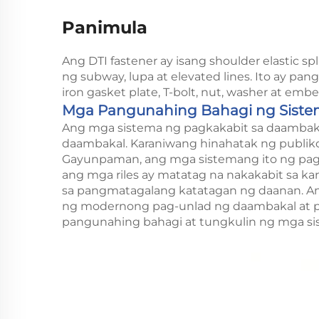
Panimula
Ang DTI fastener ay isang shoulder elastic spl
ng subway, lupa at elevated lines. Ito ay pan
iron gasket plate, T-bolt, nut, washer at em
Mga Pangunahing Bahagi ng Siste
Ang mga sistema ng pagkakabit sa daambakal
daambakal. Karaniwang hinahatak ng publiko a
Gayunpaman, ang mga sistemang ito ng pagka
ang mga riles ay matatag na nakakabit sa kan
sa pangmatagalang katatagan ng daanan. An
ng modernong pag-unlad ng daambakal at pa
pangunahing bahagi at tungkulin ng mga si