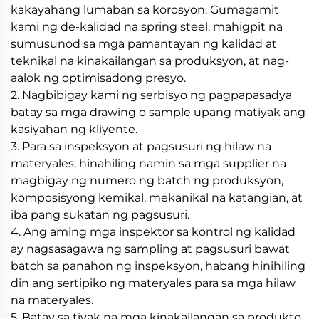
kakayahang lumaban sa korosyon. Gumagamit
kami ng de-kalidad na spring steel, mahigpit na
sumusunod sa mga pamantayan ng kalidad at
teknikal na kinakailangan sa produksyon, at nag-
aalok ng optimisadong presyo.
2. Nagbibigay kami ng serbisyo ng pagpapasadya
batay sa mga drawing o sample upang matiyak ang
kasiyahan ng kliyente.
3. Para sa inspeksyon at pagsusuri ng hilaw na
materyales, hinahiling namin sa mga supplier na
magbigay ng numero ng batch ng produksyon,
komposisyong kemikal, mekanikal na katangian, at
iba pang sukatan ng pagsusuri.
4. Ang aming mga inspektor sa kontrol ng kalidad
ay nagsasagawa ng sampling at pagsusuri bawat
batch sa panahon ng inspeksyon, habang hinihiling
din ang sertipiko ng materyales para sa mga hilaw
na materyales.
5. Batay sa tiyak na mga kinakailangan sa produkto,