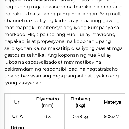
pagbuo ng mga advanced na teknikal na produkto
na nakatutok sa iyong pangangailangan. Ang multi-
channel na suplay ng kadena ay maaaring gawing
mas mapagkumpitensya ang iyong kumpanya sa
merkado. Higit pa rito, ang Yue Rui ay mayroong
napakabilis at propesyonal na koponan upang
serbisyohan ka, na makatitipid sa iyong oras at mga
gastos sa teknikal. Ang koponan ng Yue Rui ay
lubos na espesyalisado at may matibay na
pakiramdam ng responsibilidad, na nagtatrabaho
upang bawasan ang mga panganib at tiyakin ang
iyong kasiyahan.
Diyametro
Timbang
Uri
Materyal
(mm)
((kg)
Uri A
ø13
0.48kg
60Si2Mn
Uri ng