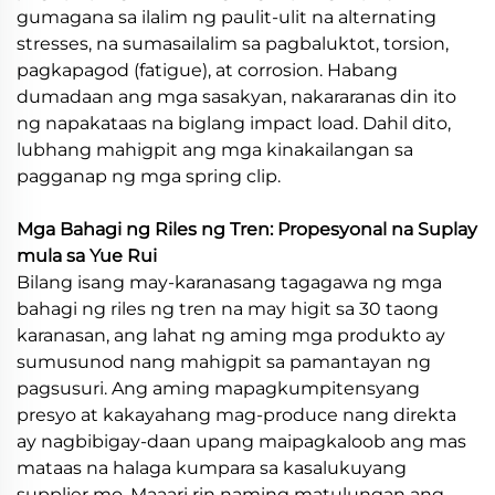
gumagana sa ilalim ng paulit-ulit na alternating
stresses, na sumasailalim sa pagbaluktot, torsion,
pagkapagod (fatigue), at corrosion. Habang
dumadaan ang mga sasakyan, nakararanas din ito
ng napakataas na biglang impact load. Dahil dito,
lubhang mahigpit ang mga kinakailangan sa
pagganap ng mga spring clip.
Mga Bahagi ng Riles ng Tren: Propesyonal na Suplay
mula sa Yue Rui
Bilang isang may-karanasang tagagawa ng mga
bahagi ng riles ng tren na may higit sa 30 taong
karanasan, ang lahat ng aming mga produkto ay
sumusunod nang mahigpit sa pamantayan ng
pagsusuri. Ang aming mapagkumpitensyang
presyo at kakayahang mag-produce nang direkta
ay nagbibigay-daan upang maipagkaloob ang mas
mataas na halaga kumpara sa kasalukuyang
supplier mo. Maaari rin naming matulungan ang