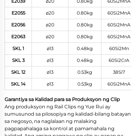
E2039
ø20
0.80kg
60Si2MnA
E2055
ø20
0.80kg
60Si2MnA
E2056
ø20
0.80kg
60Si2MnA
E2063
ø20
0.80kg
60Si2MnA
SKL 1
ø13
0.48kg
60Si2Mn
SKL 3
ø13
0.48kg
60Si2CrA
SKL 12
ø13
0.53kg
38Si7
SKL 14
ø13
0.53kg
60Si2MnA
Garantiya sa Kalidad para sa Produksyon ng Clip
Ang produksyon ng Rail Clips ng Yue Rui ay
sumusunod sa pilosopiya ng kalidad-bilang batayan
sa negosyo, na naglalaan ng malaking
pagpapahalaga sa kontrol at pamamahala ng
kalidad. Ang aming paggawa ng clip ay ganap na