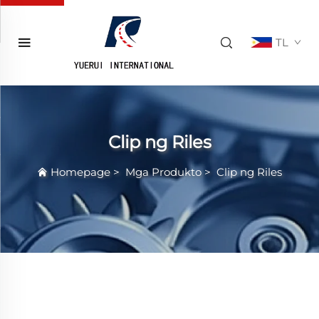
TL
Clip ng Riles
Homepage
>
Mga Produkto
>
Clip ng Riles