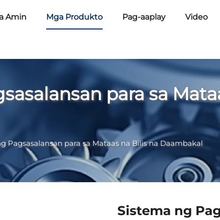
a Amin
Mga Produkto
Pag-aaplay
Video
n
asalansan para sa Mataas
g Pagsasalansan para sa Mataas na Bilis na Daambakal
Sistema ng Pa