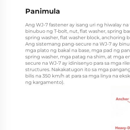
Panimula
Ang WJ-7 fastener ay isang uri ng hiwalay na 
binubuo ng T-bolt, nut, flat washer, spring bar
spring washer, flat washer block, anchoring 
Ang sistemang pang-secure na WJ-7 ay binu
mga plato ng bakal na base, mga pad ng panl
spring washer, mga patag na shim, at mga e
secure na WJ-7 ay idinisenyo para sa mga ri
structures. Nakakatugon ito sa mga pangang
bilis na 350 km/h at para sa mga linya na ek
ng kargamento).