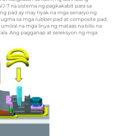
J-7 na sistema ng pagkakabit para sa
uri ng pad ay may tiyak na mga senaryo ng
gma sa mga rubber pad at composite pad,
miiral na mga linya ng mataas na bilis na
stala. Ang pagganap at seleksyon ng mga