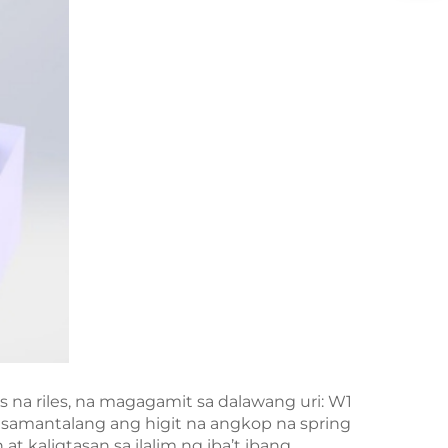
s na riles, na magagamit sa dalawang uri: W1
 samantalang ang higit na angkop na spring
 kaligtasan sa ilalim ng iba’t ibang