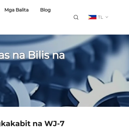
Mga Balita
Blog
TL
 na Bilis na
gkakabit na WJ-7