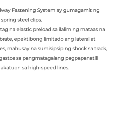
lway Fastening System ay gumagamit ng
spring steel clips.
ag na elastic preload sa ilalim ng mataas na
ibrate, epektibong limitado ang lateral at
les, mahusay na sumisipsip ng shock sa track,
gastos sa pangmatagalang pagpapanatili
akatuon sa high-speed lines.