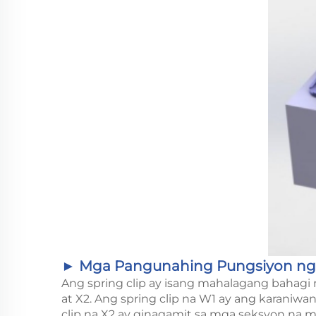
► Mga Pangunahing Pungsiyon ng 
Ang spring clip ay isang mahalagang bahagi n
at X2. Ang spring clip na W1 ay ang karani
clip na X2 ay ginagamit sa mga seksyon na m