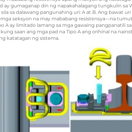
ad ay gumaganap din ng napakahalagang tungkulin sa W
ati sila sa dalawang pangunahing uri: A at B. Ang bawat 
mga seksyon na may mababang resistensya—na tumutu
 A ay limitado lamang sa mga gawaing pangpanatili sa u
n kung saan ang mga pad na Tipo A ang orihinal na nain
ng katatagan ng sistema.