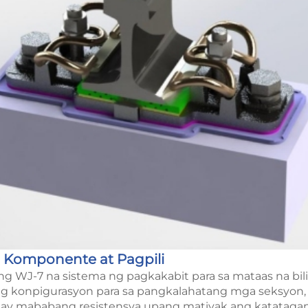
Komponente at Pagpili
g WJ-7 na sistema ng pagkakabit para sa mataas na bili
wang konpigurasyon para sa pangkalahatang mga seksyon,
ay mababang resistensya upang matiyak ang katatagan at