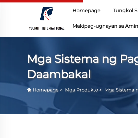
Homepage
Tungkol S
Makipag-ugnayan sa Ami
Mga Sistema ng Pags
Daambakal
Homepage
>
Mga Produkto
>
Mga Sistema n