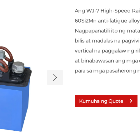
Ang WJ-7 High-Speed Rai
60Si2Mn anti-fatigue alloy 
Nagpapanatili ito ng matat
bilis at madalas na pagviv
vertical na paggalaw ng ri
at binabawasan ang mga 
para sa mga pasaherong n
Kumuha ng Quote