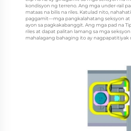
kondisyon ng terreno. Ang mga under-rail p
mataas na bilis na riles. Katulad nito, nahah
paggamit—mga pangkalahatang seksyon at 
ayon sa pagkakabanggit. Ang mga pad na Tipo
riles at dapat palitan lamang sa mga seksyo
mahalagang bahaging ito ay nagpapatitiyak 