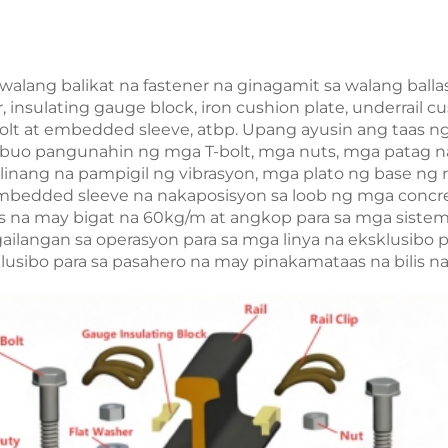
walang balikat na fastener na ginagamit sa walang ballast
, insulating gauge block, iron cushion plate, underrail cu
bolt at embedded sleeve, atbp. Upang ayusin ang taas ng
buo pangunahin ng mga T-bolt, mga nuts, mga patag na 
inang na pampigil ng vibrasyon, mga plato ng base ng r
mbedded sleeve na nakaposisyon sa loob ng mga concret
les na may bigat na 60kg/m at angkop para sa mga siste
ailangan sa operasyon para sa mga linya na eksklusibo 
sklusibo para sa pasahero na may pinakamataas na bilis 