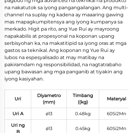
pagbuo ng mga advanced na teknikal na produkto
na nakatutok sa iyong pangangailangan. Ang multi-
channel na suplay ng kadena ay maaaring gawing
mas mapagkumpitensya ang iyong kumpanya sa
merkado. Higit pa rito, ang Yue Rui ay mayroong
napakabilis at propesyonal na koponan upang
serbisyohan ka, na makatitipid sa iyong oras at mga
gastos sa teknikal. Ang koponan ng Yue Rui ay
lubos na espesyalisado at may matibay na
pakiramdam ng responsibilidad, na nagtatrabaho
upang bawasan ang mga panganib at tiyakin ang
iyong kasiyahan.
Diyametro
Timbang
Uri
Materyal
(mm)
((kg)
Uri A
ø13
0.48kg
60Si2Mn
Uri ng
ø13
0.45kg
60Si2Mn
B