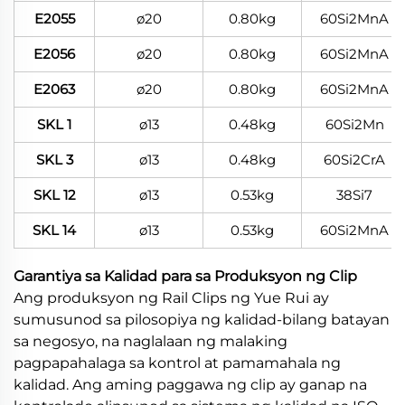
E2055
ø20
0.80kg
60Si2MnA
E2056
ø20
0.80kg
60Si2MnA
E2063
ø20
0.80kg
60Si2MnA
SKL 1
ø13
0.48kg
60Si2Mn
SKL 3
ø13
0.48kg
60Si2CrA
SKL 12
ø13
0.53kg
38Si7
SKL 14
ø13
0.53kg
60Si2MnA
Garantiya sa Kalidad para sa Produksyon ng Clip
Ang produksyon ng Rail Clips ng Yue Rui ay
sumusunod sa pilosopiya ng kalidad-bilang batayan
sa negosyo, na naglalaan ng malaking
pagpapahalaga sa kontrol at pamamahala ng
kalidad. Ang aming paggawa ng clip ay ganap na