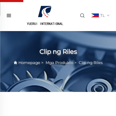
TL
Clip ng Riles
Homepage
>
Mga Produkto
>
Clip ng Riles