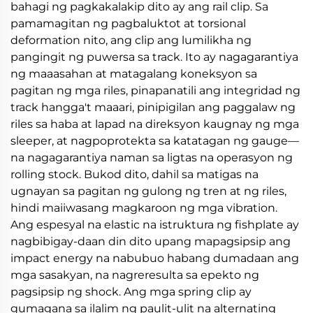
bahagi ng pagkakalakip dito ay ang rail clip. Sa
pamamagitan ng pagbaluktot at torsional
deformation nito, ang clip ang lumilikha ng
pangingit ng puwersa sa track. Ito ay nagagarantiya
ng maaasahan at matagalang koneksyon sa
pagitan ng mga riles, pinapanatili ang integridad ng
track hangga't maaari, pinipigilan ang paggalaw ng
riles sa haba at lapad na direksyon kaugnay ng mga
sleeper, at nagpoprotekta sa katatagan ng gauge—
na nagagarantiya naman sa ligtas na operasyon ng
rolling stock. Bukod dito, dahil sa matigas na
ugnayan sa pagitan ng gulong ng tren at ng riles,
hindi maiiwasang magkaroon ng mga vibration.
Ang espesyal na elastic na istruktura ng fishplate ay
nagbibigay-daan din dito upang mapagsipsip ang
impact energy na nabubuo habang dumadaan ang
mga sasakyan, na nagreresulta sa epekto ng
pagsipsip ng shock. Ang mga spring clip ay
gumagana sa ilalim ng paulit-ulit na alternating