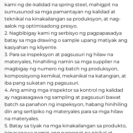
kami ng de-kalidad na spring steel, mahigpit na
sumusunod sa mga pamantayan ng kalidad at
teknikal na kinakailangan sa produksyon, at nag-
aalok ng optimisadong presyo.
2. Nagbibigay kami ng serbisyo ng pagpapasadya
batay sa mga drawing o sample upang matiyak ang
kasiyahan ng kliyente.
3. Para sa inspeksyon at pagsusuri ng hilaw na
materyales, hinahiling namin sa mga supplier na
magbigay ng numero ng batch ng produksyon,
komposisyong kemikal, mekanikal na katangian, at
iba pang sukatan ng pagsusuri.
4. Ang aming mga inspektor sa kontrol ng kalidad
ay nagsasagawa ng sampling at pagsusuri bawat
batch sa panahon ng inspeksyon, habang hinihiling
din ang sertipiko ng materyales para sa mga hilaw
na materyales.
5. Batay sa tiyak na mga kinakailangan sa produkto,
isinasagawa namin ang nararapat na pisikal at