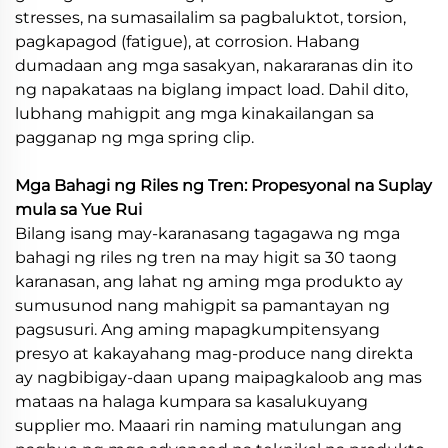
stresses, na sumasailalim sa pagbaluktot, torsion,
pagkapagod (fatigue), at corrosion. Habang
dumadaan ang mga sasakyan, nakararanas din ito
ng napakataas na biglang impact load. Dahil dito,
lubhang mahigpit ang mga kinakailangan sa
pagganap ng mga spring clip.
Mga Bahagi ng Riles ng Tren: Propesyonal na Suplay
mula sa Yue Rui
Bilang isang may-karanasang tagagawa ng mga
bahagi ng riles ng tren na may higit sa 30 taong
karanasan, ang lahat ng aming mga produkto ay
sumusunod nang mahigpit sa pamantayan ng
pagsusuri. Ang aming mapagkumpitensyang
presyo at kakayahang mag-produce nang direkta
ay nagbibigay-daan upang maipagkaloob ang mas
mataas na halaga kumpara sa kasalukuyang
supplier mo. Maaari rin naming matulungan ang