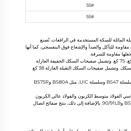
55#
55#
ة المائلة للسكة المستخدمة في الرافعات. تُصنع
 مقاومة للتآكل والصدأ والإشعاع فوق البنفسجي، كما أنها
2. تُصنف صفيحات التوصيل حسب وزن السكك: 8 كغ، 12 كغ، 15 كغ، 18 كغ، 22 كغ، 24 كغ، 30 كغ، 38 كغ، 43 كغ، 50 كغ، 60 كغ، 75 كغ. وتشمل صفيحات السكك الخفيفة العازلة
الأوزان: 8 كغ، 9 كغ، 12 كغ، 15 كغ، 18 كغ، 22 كغ، 24 كغ، و30 كغ. وتُعرف صفيحات السكك الخفيفة العازلة أيضاً باسم مشابك السكك. وتشمل صفيحات السكك الثقيلة العازلة 38 كغ
3. تأتي صفائح الربط القياسية المصنوعة من الحديد الزهر بنوعين: أربع فتحات وست فتحات. وتشمل صفائح الربط العازلة دوليًا سلسلة BS47 وسلسلة UIC، مثل BS80A وBS75R
لخ. وتستخدم صفائح الربط بشكل أساسي الفولاذ متوسط الكربون والفولاذ عالي الكربون
كمواد خام. وتشمل طرازات صفائح الربط الرئيسية في شركتنا 115RE و132RE وUIC60 وUIC54 وBS80A وBS90A وBS100A و90/91LB. بالإضافة إلى ذلك، ننتج صفائح اتصال