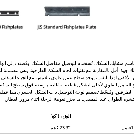
اسم مشابك السكك، تُستخدم لتوصيل مفاصل السكك. وتُصنف إلى أنواع 
لك جهدًا أقل بالمقارنة مع تقنيات لحام السكك الطرفية. وهي مصممة ل
ر الأفقي لهذا الثقب، يوجد سطح عمل علوي يتلامس مع الجزء السفل
 العامل العلوي لأعلى ليشكل قطعة انتقالية مرتفعة فوق سطح السكة
طرفين. ويُبسّط تصميم لوحة التوصيل ذات الشكل الجسري هذا عملية ا
شوه الطولي عند المفصل، ما يعزز نعومة الرحلة أثناء مرور القطار.
الوزن ((كغ)
23.92 كجم