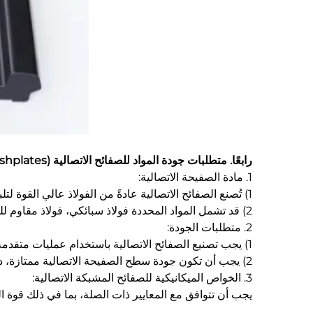
رابعًا. متطلبات جودة المواد للصفائح الاتصالية (Fishplates)
1. مادة الصفيحة الاتصالية:
1) تُصنع الصفائح الاتصالية عادةً من الفولاذ عالي القوة لتلبية متطلبات القوة والمتانة أثناء الاستخدام.
2) قد تشمل المواد المحددة فولاذ سبائكي، فولاذ مقاوم للصدأ، إلخ، ويتم تحديد اختيارها وفقًا للبيئة التطبيقية والمتطلبات.
2. متطلبات الجودة:
1) يجب تصنيع الصفائح الاتصالية باستخدام عمليات متقدمة مثل الثني البارد الدقيق، والقطع باستخدام الحاسب العددي (CNC)، واللحام الدقيق لضمان دقة الأبعاد والاستوائية.
2) يجب أن تكون جودة سطح الصفيحة الاتصالية ممتازة، دون أي عيوب مثل الشقوق أو الطيات أو الفقاعات أو الشوائب أو الطبقة السطحية الناتجة عن التسخين (scale).
3. الخواص الميكانيكية للصفائح المشبكة الاتصالية:
يجب أن تتوافق مع المعايير ذات الصلة، بما في ذلك قوة 