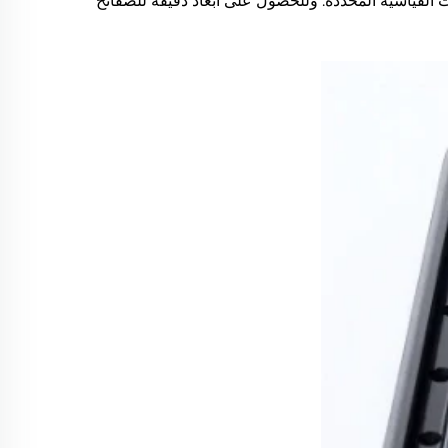
ت القياسية المحددة. وللحصول على أبعاد دقيقة للصفائح