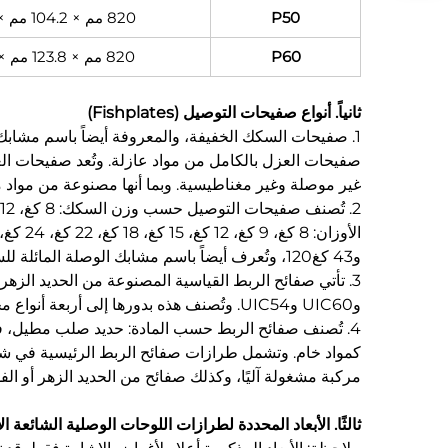
P50
820 مم × 104.2 مم × 46 مم
P60
820 مم × 123.8 مم × 45 مم
ثانياً. أنواع صفيحات التوصيل (Fishplates)
1. صفيحات السكك الخفيفة، والمعروفة أيضاً باسم مشابك
صفيحات العزل بالكامل من مواد عازلة. وتُعد صفيحات العزل
غير موصلة وغير مغناطيسية. وبما أنها مصنوعة من مواد متحولة حرارياً (Thermosetting)، فإنه لا يمكن إعادة معالجت
و43 كغ120، وتُعرف أيضاً باسم مشابك الوصلة المائلة للسكة المستخدمة في الرافعات.
وUIC60 وUIC54. وتُصنف هذه بدورها إلى أربعة أنواع محددة.
مركبة مشغولة آليًا، وكذلك صفائح من الحديد الزهر أو الفول
ثالثًا. الأبعاد المحددة لطرازات اللوحات الوصلية الشائعة ا