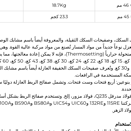
18.7Kg
23.3 كجم
 السكك، وصفيحات السكك الثقيلة، والمعروفة أيضاً باسم مشابك الوصل
 نوعاً جديداً من مواد المسار تُصنع من مواد مركبة عالية القوة. وهي
ها، مما يجعلها مقاومة للسرقة.
4. تُصنف صفائح الربط حسب المادة: حديد صلب مطيل، فولاذ مدرفل Q235، فولاذ مزور، إ
اذ الزهر.
لاستخدام