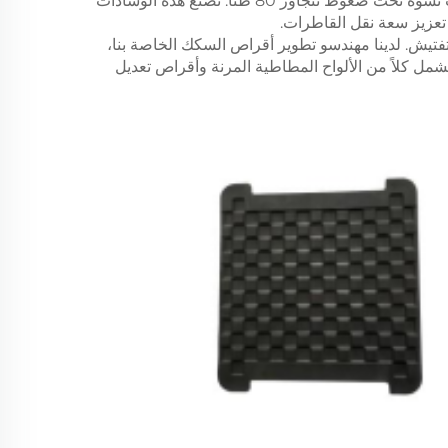
5. توفر الوسادات المطاطية عمر خدمة يفوق ثلاثة أضعاف عمر ألواح المسار التقليدية. تؤكد الاختبارات استقرار الأداء دون حدوث تشوه تحت ضغوط تتجاوز 80 طناً. تُصنع هذه الوسادات
تعزيز سعة نقل القاطرات.
فتيش. لدينا مهندسو تطوير أقراص السكك الخاصة بنا،
شمل كلاً من الألواح المطاطية المرنة وأقراص تعديل