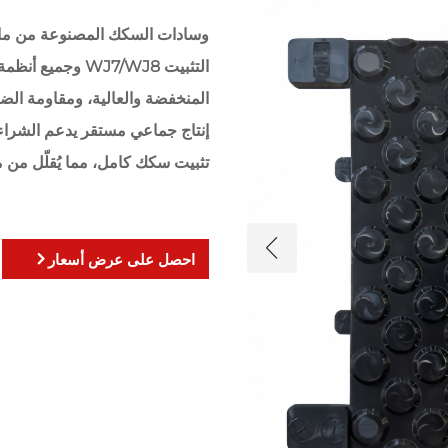
التثبيت WJ7/WJ8 و
المنخفضة والعالية، ومقاومة الضب
إنتاج جماعي مستقر يدعم الشرا
تثبيت سكك كامل، مما يُقلّل من مد
احصل على عرض أسعار