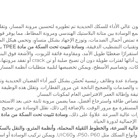
 عالي الأداء للسكك الحديدية تم تطويره لتحسين مرونة المسار، وتقلي
مع الوسادة بين متانة البلاستيك الهندسي ومرونة المطاط، مما يوفر قوة 
تمتص أحمال الصدمات، وتوزع الإجهاد بشكل متساوٍ، وتحمي هيكل المسا
 وتقنيات التشطيب الدقيقة،
وسادة تثبيت تحت السكة من مادة TPEE
ي
، واستقرارًا ضغطيًا طويل الأمد، ومقاومة فائقة للزيوت، والأشعة فوق ا
الوسادات المطاطية التقليدية، تحافظ وسادات
كات، وتصاميم الأسطح، ويمكن تخصيصها لتلبية متطلبات أنظمة المسارا
وسادة عدة وظائف رئيسية تُحسّن بشكل كبير أداء القضبان الحديدية و
والصدمات والضجيج الناتجة عن مرور القطارات. وتقلل هذه الوظيفة الت
ة وإطالة العمر الافتراضي العام لمكونات المسار.
 مادة TPEE للوسادة خصائص امتصاص طاقة واسترجاع أفضل، مما يضمن مرونة ثابتة حتى بعد
المستقرة مع مرور الوقت. بالإضافة إلى ذلك، تقلل الوسادة من ضجيج 
 عالية السرعة. علاوةً على ذلك،
وسادة تثبيت تحت السكة من مادة TPEE
لإجمالية لدورة الحياة.
الية السرعة، والخطوط الثقيلة المحملة، وأنظمة المترو، والنقل بالسك
مختلف مواد الوسائد (الخرسانة، الخشب، المواد المركبة) وأنوا