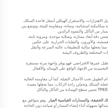
ل الاهتزازات، والاستقرار الهيكلي أسفل قاعدة السكك.
ميكانيكية استثنائية، ومتانة، ومقاومة للبيئة. وتوضع بين
ر من التآكل والتشوه الزائدين.
ضمن دقة أبعاد ممتازة، وصلابة موحدة، ومرونة ثابتة.
لبنفسجية، والأوزون، والتقلبات الحرارية. على عكس
 TPEE على أدائها لفترات طويلة دون أن تصبح صلبة أو تن crack أو تفقد مرونتها، مما يجعلها مثالية للتطبيقات عالية السرعة والنقل
ت المختلفة والظروف البيئية.
تطيل عمرها الافتراضي. فهو يوفر واجهة مرنة مستقرة
خميدية من الإجهاد الواقع على الوسائد والأقفال
 الاستخدام الطويل تحت الأحمال الثقيلة. كما أن مقاومته العالية
عجلة السكك وتحسّن راحة الركاب، مما يجعلها مفيدة
تحمي سطح الوسادة من التآكل والتآكل
ك الخفيفة، والمسارات القياسية العيار
. وهو متوافق مع
ع السكك مثل P50، P60، وUIC60. ويمكن تركيب الوسادة أو استبدالها بسهولة أثناء إنشاء المسار أو صيانته دون الحاجة