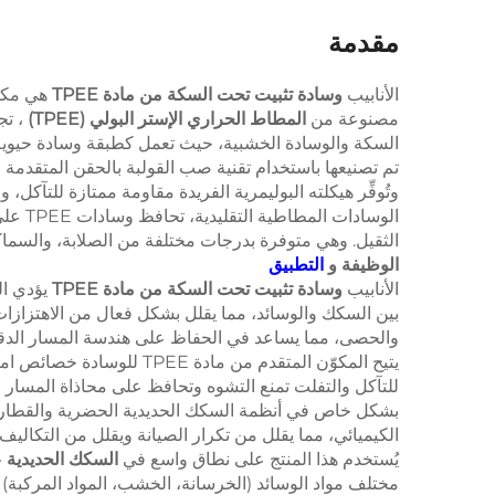
مقدمة
الأنابيب
وسادة تثبيت تحت السكة من مادة TPEE
هي مكون
مصنوعة من
المطاط الحراري الإستر البولي (TPEE)
، تج
السكة والوسادة الخشبية، حيث تعمل كطبقة وسادة حيوية 
تم تصنيعها باستخدام تقنية صب القولبة بالحقن المتقدمة
وتُوفِّر هيكلته البوليمرية الفريدة مقاومة ممتازة للتآكل
الثقيل. وهي متوفرة بدرجات مختلفة من الصلابة، والسما
الوظيفة و
التطبيق
الأنابيب
وسادة تثبيت تحت السكة من مادة TPEE
يؤدي ال
بين السكك والوسائد، مما يقلل بشكل فعال من الاهتزازات 
والحصى، مما يساعد في الحفاظ على هندسة المسار الدقيق
يتيح المكوّن المتقدم من
للتآكل والتفلت تمنع التشوه وتحافظ على محاذاة المسار 
بشكل خاص في أنظمة السكك الحديدية الحضرية والقطارات
الكيميائي، مما يقلل من تكرار الصيانة ويقلل من التكاليف ا
يُستخدم هذا المنتج على نطاق واسع في
السكك الحديدية ع