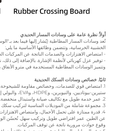
أولاً: نظرة عامة على وسادات المسار الحديدي
تُعد وسادات المسار المطاطية (يُشار إليها فيما بعد بـ"
الخشبية الخرسانية، وتتضمن وظائفها الأساسية ما يلي:
- امتصاص الاهتزازات والصدمات الناتجة عن المركبات الع
- توفير عزل كهربائي لأنظمة الإشارة. بالإضافة إلى ذلك،
وتتميز الوسادات المطاطية المستخدمة في مترو الأنفاق ب
ثانيًا. خصائص وسادات السكك الحديدية
1. امتصاص قوي للصدمات، وخصائص مقاومة للشيخوخة، ومقاومة للتآكل، والاستقرار، ومقاومة لدرجات الحرارة العالية والمنخفضة.
ستيرين-بيوتاديين، والنيوبرين، وHDPE، وEVA، والبولي إيثيلين عالي الكثافة. وتتميز بالمرونة العالية ومقاومة التشوه أو الكسر عبر درجات حرارة مختلفة.
2. عمر خدمة طويل مع تكاليف صيانة واستبدال منخفضة.
3. مجموعة شاملة من الموديلات المناسبة لتركيب سكك مختلفة (43 كجم، 50 كجم، 60 كجم) والوسائد (خشبية، خرسانية).
4. قدرة ممتازة على تحمل الأحمال، وامتصاص الاهتزازا
عن الطين. عمر افتراضي طويل وتركيب سهل. تُحسّن الوس
وقوع حوادث مرورية ناتجة عن توقف المركبات.