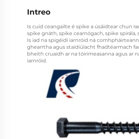
Intreo
Is cuid ceangailte é spike a úsáidtear chun r
spike gnáth, spike cearnógach, spike spirála,
Is iad na spigéidí iarnróid ná comhpháirteann
ghearrtha agus staidiúlacht fhadtéarmach faoi
bheith cruaidh ar na tóirimeasanna agus ar n
iarnróid.