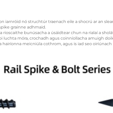
aon iarnróid nó struchtúr traenach eile a shocrú ar an s
 spike grainne adhmaid.
a rioscaithe bunúsacha a úsáidtear chun na rialaí a shol
 luchta móra, crochadh agus coinníollacha amuigh doiléi
a hairíonna meicniúla cothrom, agus is iad seo oiriúnach