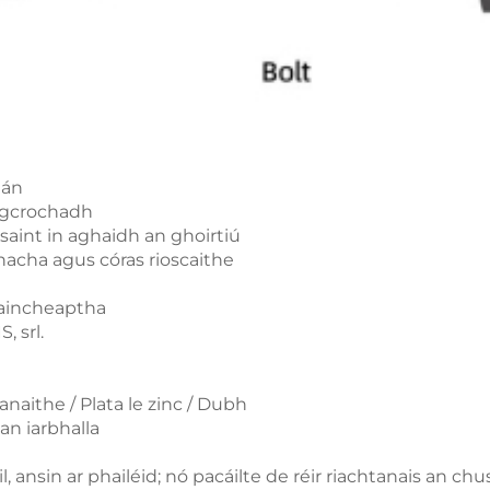
gán
 gcrochadh
aint in aghaidh an ghoirtiú
nacha agus córas rioscaithe
 Saincheaptha
, srl.
naithe / Plata le zinc / Dubh
an iarbhalla
l, ansin ar phailéid; nó pacáilte de réir riachtanais an c