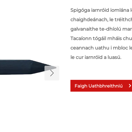
Spigóga iarnróid iomlána 
chaighdeánach, le tréithch
galvanaithe te-dhíolú mar
Tacaíonn tógáil mháis ch
ceannach uathu i mbloc le
le cur iarnróid a luasú.
Faigh Uathbhreithniú