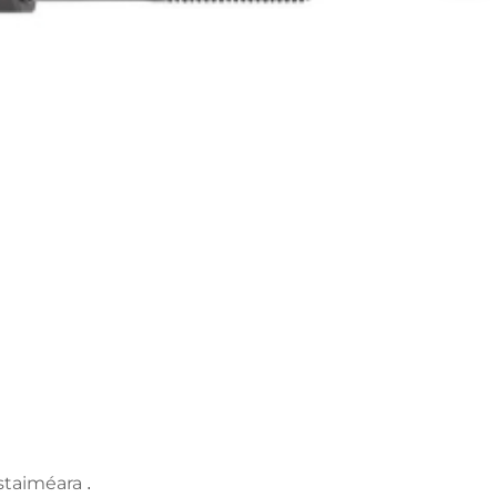
hustaiméara
.