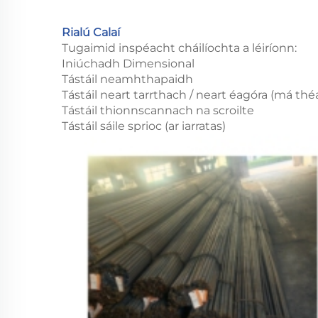
Rialú Calaí
Tugaimid inspéacht cháilíochta a léiríonn:
Iniúchadh Dimensional
Tástáil neamhthapaidh
Tástáil neart tarrthach / neart éagóra (má théa
Tástáil thionnscannach na scroilte
Tástáil sáile sprioc (ar iarratas)