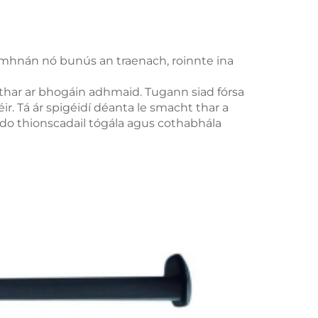
leamhnán nó bunús an traenach, roinnte ina
áthar ar bhogáin adhmaid. Tugann siad fórsa
r. Tá ár spigéidí déanta le smacht thar a
 do thionscadail tógála agus cothabhála