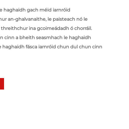
le haghaidh gach méid iarnróid
ur an-ghalvanaithe, le paisteach nó le
 threithchur ina gcoimeádadh ó chorráil.
un cinn a bheith seasmhach le haghaidh
 haghaidh fásca iarnróid chun dul chun cinn