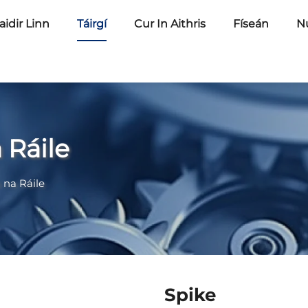
idir Linn
Táirgí
Cur In Aithris
Físeán
N
 Ráile
 na Ráile
Spike