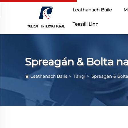
Leathanach Baile
Ma
Teasáil Linn
Spreagán & Bolta na
Leathanach Baile
>
Táirgí
>
Spreagán & Bolta