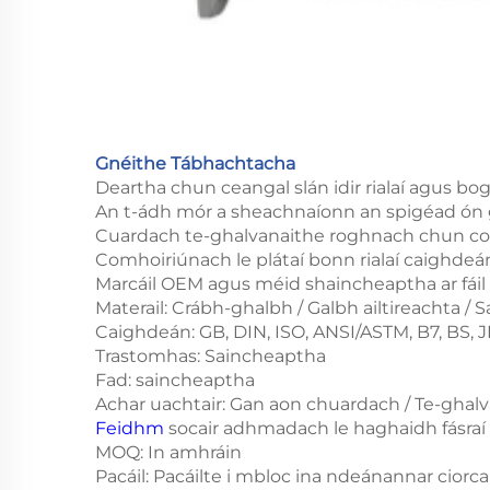
Gnéithe Tábhachtacha
Deartha chun ceangal slán idir rialaí agus bo
An t-ádh mór a sheachnaíonn an spigéad ón
Cuardach te-ghalvanaithe roghnach chun cos
Comhoiriúnach le plátaí bonn rialaí caighdeá
Marcáil OEM agus méid shaincheaptha ar fáil
Materail: Crábh-ghalbh / Galbh ailtireachta /
Caighdeán: GB, DIN, ISO, ANSI/ASTM, B7, BS, JIS
Trastomhas: Saincheaptha
Fad: saincheaptha
Achar uachtair: Gan aon chuardach / Te-ghalva
Feidhm
socair adhmadach le haghaidh fásraí 
MOQ: In amhráin
Pacáil: Pacáilte i mbloc ina ndeánannar ciorcai