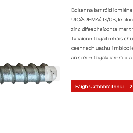
Boltanna iarnróid iomlána
UIC/AREMA/JIS/GB, le cloc
zinc difeabhaíochta mar t
Tacaíonn tógáil mháis ch
ceannach uathu i mbloc le
an scéim tógála iarnróid a 
Faigh Uathbhreithniú