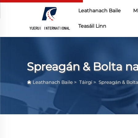
Leathanach Baile
Ma
Teasáil Linn
Spreagán & Bolta na
Leathanach Baile
>
Táirgí
>
Spreagán & Bolta