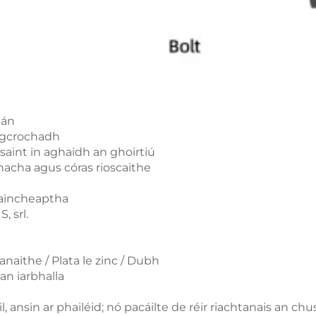
gán
 gcrochadh
aint in aghaidh an ghoirtiú
nacha agus córas rioscaithe
 Saincheaptha
, srl.
naithe / Plata le zinc / Dubh
an iarbhalla
l, ansin ar phailéid; nó pacáilte de réir riachtanais an c