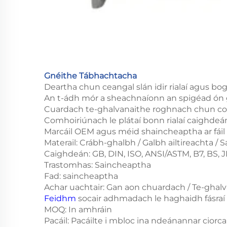
Gnéithe Tábhachtacha
Deartha chun ceangal slán idir rialaí agus bo
An t-ádh mór a sheachnaíonn an spigéad ón
Cuardach te-ghalvanaithe roghnach chun cos
Comhoiriúnach le plátaí bonn rialaí caighdeá
Marcáil OEM agus méid shaincheaptha ar fáil
Materail: Crábh-ghalbh / Galbh ailtireachta /
Caighdeán: GB, DIN, ISO, ANSI/ASTM, B7, BS, JIS
Trastomhas: Saincheaptha
Fad: saincheaptha
Achar uachtair: Gan aon chuardach / Te-ghalva
Feidhm
socair adhmadach le haghaidh fásraí 
MOQ: In amhráin
Pacáil: Pacáilte i mbloc ina ndeánannar ciorcai