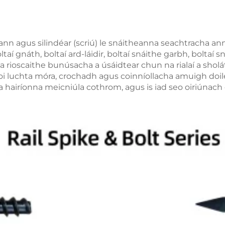
ann agus silindéar (scriú) le snáitheanna seachtracha ann. 
taí gnáth, boltaí ard-láidir, boltaí snáithe garbh, boltaí s
a rioscaithe bunúsacha a úsáidtear chun na rialaí a shol
 luchta móra, crochadh agus coinníollacha amuigh doiléi
a hairíonna meicniúla cothrom, agus is iad seo oiriúnach