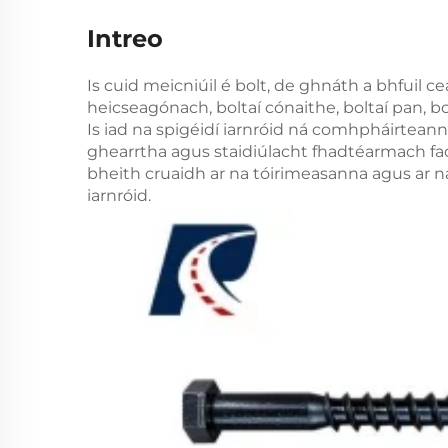
Intreo
Is cuid meicniúil é bolt, de ghnáth a bhfuil ce
heicseagónach, boltaí cónaithe, boltaí pan, bol
Is iad na spigéidí iarnróid ná comhpháirteann
ghearrtha agus staidiúlacht fhadtéarmach faoi
bheith cruaidh ar na tóirimeasanna agus ar n
iarnróid.