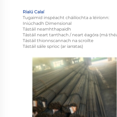
Rialú Calaí
Tugaimid inspéacht cháilíochta a léiríonn:
Iniúchadh Dimensional
Tástáil neamhthapaidh
Tástáil neart tarrthach / neart éagóra (má théa
Tástáil thionnscannach na scroilte
Tástáil sáile sprioc (ar iarratas)