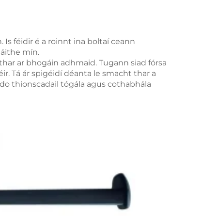
Is féidir é a roinnt ina boltaí ceann
náithe mín.
áthar ar bhogáin adhmaid. Tugann siad fórsa
r. Tá ár spigéidí déanta le smacht thar a
 do thionscadail tógála agus cothabhála