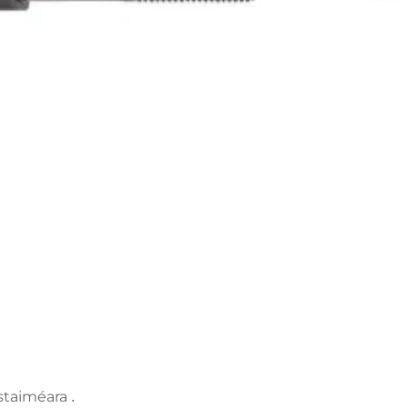
hustaiméara
.