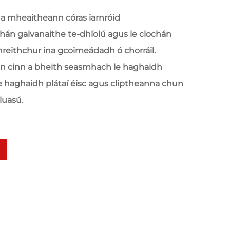
 a mheaitheann córas iarnróid
hán galvanaithe te-dhíolú agus le clochán
hreithchur ina gcoimeádadh ó chorráil.
un cinn a bheith seasmhach le haghaidh
 haghaidh plátaí éisc agus cliptheanna chun
luasú.