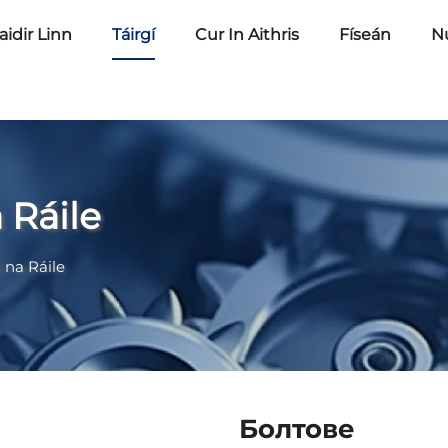
idir Linn
Táirgí
Cur In Aithris
Físeán
N
 Ráile
 na Ráile
Болтове