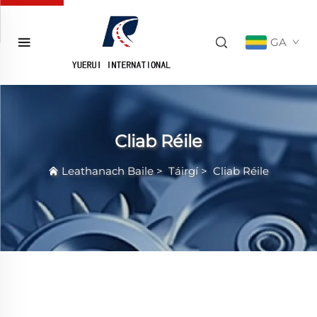
GA
Cliab Réile
Leathanach Baile
>
Táirgí
>
Cliab Réile