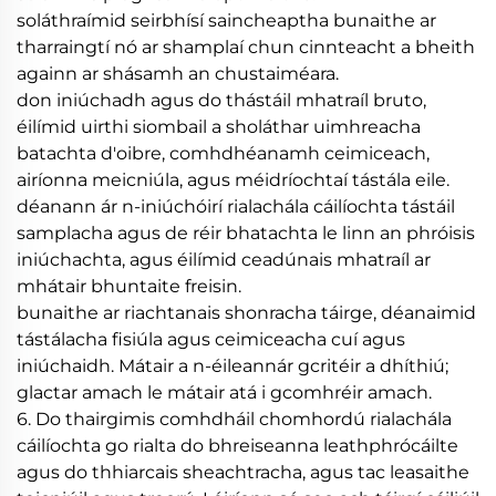
soláthraímid seirbhísí saincheaptha bunaithe ar
tharraingtí nó ar shamplaí chun cinnteacht a bheith
againn ar shásamh an chustaiméara.
don iniúchadh agus do thástáil mhatraíl bruto,
éilímid uirthi siombail a sholáthar uimhreacha
batachta d'oibre, comhdhéanamh ceimiceach,
airíonna meicniúla, agus méidríochtaí tástála eile.
déanann ár n-iniúchóirí rialachála cáilíochta tástáil
samplacha agus de réir bhatachta le linn an phróisis
iniúchachta, agus éilímid ceadúnais mhatraíl ar
mhátair bhuntaite freisin.
bunaithe ar riachtanais shonracha táirge, déanaimid
tástálacha fisiúla agus ceimiceacha cuí agus
iniúchaidh. Mátair a n-éileannár gcritéir a dhíthiú;
glactar amach le mátair atá i gcomhréir amach.
6. Do thairgimis comhdháil chomhordú rialachála
cáilíochta go rialta do bhreiseanna leathphrócáilte
agus do thhiarcais sheachtracha, agus tac leasaithe