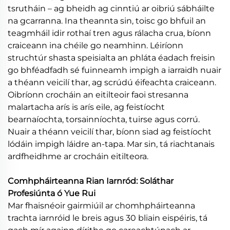
tsrutháin – ag bheidh ag cinntiú ar oibriú sábháilte
na gcarranna. Ina theannta sin, toisc go bhfuil an
teagmháil idir rothaí tren agus rálacha crua, bíonn
craiceann ina chéile go neamhinn. Léiríonn
struchtúr shasta speisialta an phláta éadach freisin
go bhféadfadh sé fuinneamh impigh a iarraidh nuair
a théann veicilí thar, ag scrúdú éifeachta craiceann.
Oibríonn crocháin an eitilteoir faoi stresanna
malartacha arís is arís eile, ag feistíocht
bearnaíochta, torsainníochta, tuirse agus corrú.
Nuair a théann veicilí thar, bíonn siad ag feistíocht
lódáin impigh láidre an-tapa. Mar sin, tá riachtanais
ardfheidhme ar crocháin eitilteora.
Comhpháirteanna Rian Iarnród: Soláthar
Profesiúnta ó Yue Rui
Mar fhaisnéoir gairmiúil ar chomhpháirteanna
trachta iarnróid le breis agus 30 bliain eispéiris, tá