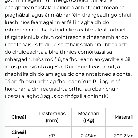
gach mír againn dírithe go careachtúnach ar
chaighdeán tástála. Léiríonn ár bhfheidhmeanna
praghábail agus ár n-ábhar féin tháirgeadh go bhfuil
luach níos fearr againn ar fáil in aghaidh do
mhonaróir reatha. Is féidir linn cabhrú leat forbairt
táirgí teicniúla chun cointreach a dhéanamh ar do
riachtanais. Is féidir le soláthair shlabhra ilbhealach
do chuideachta a bheith níos comórtasaí sa
mhargadh. Níos mó fiú, tá fhoireann an-yardheisiúil
agus proifisiúnta ag Yue Rui chun freastal ort, a
shábhálfaidh do am agus do cháinnteicneolaíochta.
Tá an-fhiosrúlacht ag fhoireann Yue Rui agus tá
tionchar láidir freagrachta orthu, ag obair chun
rioscaí a laghdú agus do thógáil a chinntiú.
Trastomhas
Meáchan
Cineál
Materail
(mm)
((Kg)
Cineál
ø13
0.48kg
60Si2Mn