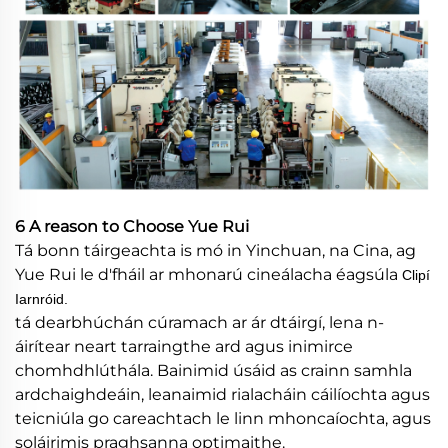
6 A reason to Choose Yue Rui
Tá bonn táirgeachta is mó in Yinchuan, na Cina, ag
Yue Rui le d'fháil ar mhonarú cineálacha éagsúla
Clipí
Iarnróid.
tá dearbhúchán cúramach ar ár dtáirgí, lena n-
áirítear neart tarraingthe ard agus inimirce
chomhdhlúthála. Bainimid úsáid as crainn samhla
ardchaighdeáin, leanaimid rialacháin cáilíochta agus
teicniúla go careachtach le linn mhoncaíochta, agus
soláirimis praghsanna optimaithe.