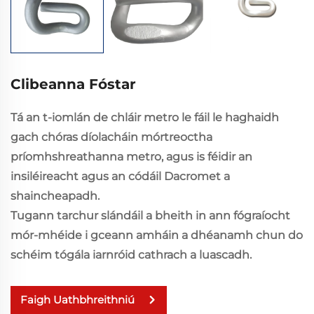
Clibeanna Fóstar
Tá an t-iomlán de chláir metro le fáil le haghaidh
gach chóras díolacháin mórtreoctha
príomhshreathanna metro, agus is féidir an
insiléireacht agus an códáil Dacromet a
shaincheapadh.
Tugann tarchur slándáil a bheith in ann fógraíocht
mór-mhéide i gceann amháin a dhéanamh chun do
schéim tógála iarnróid cathrach a luascadh.
Faigh Uathbhreithniú