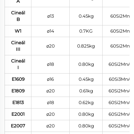
A
Cineál
ø13
0.45kg
60Si2Mn
B
W1
ø14
0.7KG
60Si2Mn
Cineál
ø20
0.825kg
60Si2Mn
III
Cineál
ø18
0.80kg
60Si2MnA
I
E1609
ø16
0.45kg
60Si3MnA
E1809
ø20
0.61kg
60Si2MnA
E1813
ø18
0.62kg
60Si2MnA
E2001
ø20
0.80kg
60Si2MnA
E2007
ø20
0.80kg
60Si2MnA