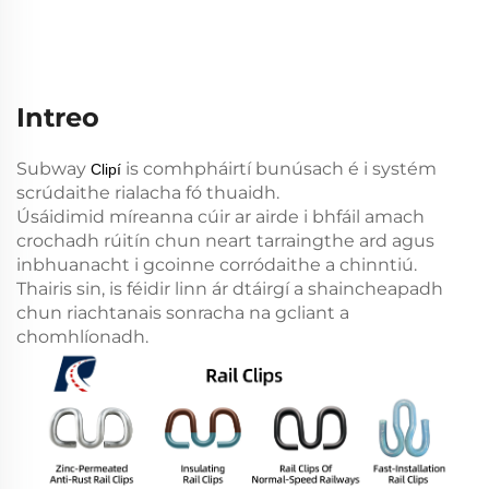
Intreo
Subway
is comhpháirtí bunúsach é i systém
Clipí
scrúdaithe rialacha fó thuaidh.
Úsáidimid míreanna cúir ar airde i bhfáil amach
crochadh rúitín chun neart tarraingthe ard agus
inbhuanacht i gcoinne corródaithe a chinntiú.
Thairis sin, is féidir linn ár dtáirgí a shaincheapadh
chun riachtanais sonracha na gcliant a
chomhlíonadh.