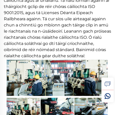
cáilíochta agus ar bhallánú. Tá rialú iomlán againn ar
tháirgíocht gclip de réir chóras cáilíochta ISO
9001:2015, agus tá Licenses Déanta Eipeach
Railbheara againn. Tá cur síos uile airteagal againn
chun a chinntiú go mbíonn gach táirge clip in amú
le riachtanais na n-úsáideoirí. Leanann gach próiseas
riachtanais chóras rialaithe cáilíochta ISO. Ó rialú
cáilíochta soláthraí go dtí táirgí críochnaithe,
oibrímid de réir nóiméad stándard. Bainimid córas
rialaithe cáilíochta géar duithe soláthraí: