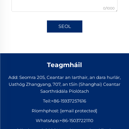
0/1000
SEOL
Teagmháil
Add: Seomra 205, Ceantar an Iarthair, an dara hurlár,
Uathóg Zhangyang, 707, an tSín (Shanghai) Ceantar
Saorthrádála Píolótach
Teil:
+86-15937257616
Ríomhphost:
[email protected]
WhatsApp:
+86-15037221110