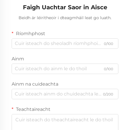
Faigh Uachtar Saor in Aisce
Beidh ár léiritheoir i dteagmháil leat go luath.
Ríomhphost
0/100
Ainm
0/100
Ainm na cuideachta
0/200
Teachtaireacht