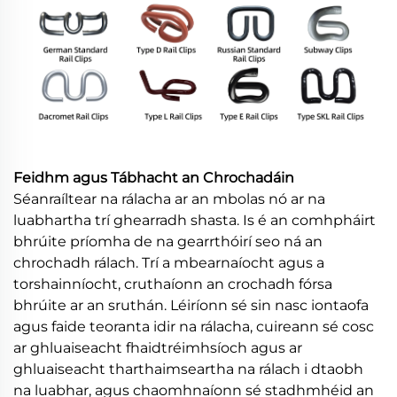
Feidhm agus Tábhacht an Chrochadáin
Séanraíltear na rálacha ar an mbolas nó ar na
luabhartha trí ghearradh shasta. Is é an comhpháirt
bhrúite príomha de na gearrthóirí seo ná an
chrochadh rálach. Trí a mbearnaíocht agus a
torshainníocht, cruthaíonn an crochadh fórsa
bhrúite ar an sruthán. Léiríonn sé sin nasc iontaofa
agus faide teoranta idir na rálacha, cuireann sé cosc
ar ghluaiseacht fhaidtréimhsíoch agus ar
ghluaiseacht tharthaimseartha na rálach i dtaobh
na luabhar, agus chaomhnaíonn sé stadhmhéid an