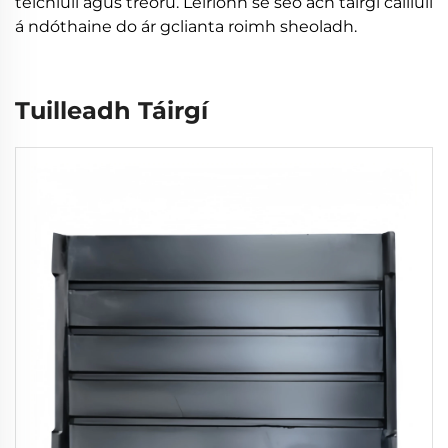
teicniúil agus treorú. Léiríonn sé seo ach táirgí cáiliúil
á ndóthaine do ár gclianta roimh sheoladh.
Tuilleadh Táirgí