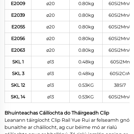
E2009
ø20
0.80kg
60Si2MnA
E2039
ø20
0.80kg
60Si2MnA
E2055
ø20
0.80kg
60Si2MnA
E2056
ø20
0.80kg
60Si2MnA
E2063
ø20
0.80kg
60Si2MnA
SKL 1
ø13
0.48kg
60Si2Mn
SKL 3
ø13
0.48kg
60Si2CrA
SKL 12
ø13
0.53KG
38Si7
SKL 14
ø13
0.53KG
60Si2MnA
Bhuinteachas Cáilíochta do Tháirgeadh Clip
Leanann táirgíocht Clip Rail Yue Rui ar felseamh gnó
bunaithe ar cháilíocht, ag cur béime mó ar rialú