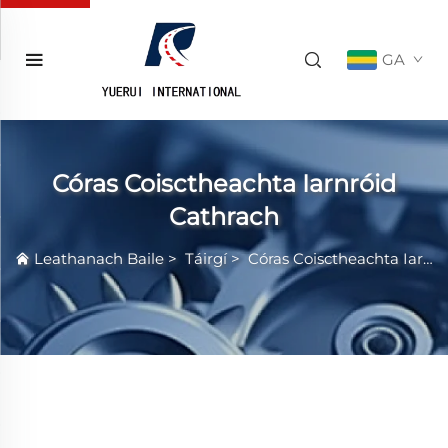
GA
Córas Coisctheachta Iarnróid
Cathrach
Leathanach Baile
>
Táirgí
>
Córas Coisctheachta Iarnróid Cathrach