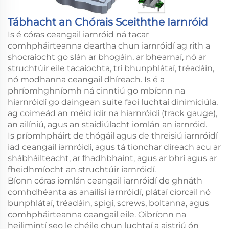
Tábhacht an Chórais Sceiththe Iarnróid
Is é córas ceangail iarnróid ná tacar
comhpháirteanna deartha chun iarnróidí ag rith a
shocraíocht go slán ar bhogáin, ar bhearnaí, nó ar
struchtúir eile tacaíochta, trí bhunphlátaí, tréadáin,
nó modhanna ceangail dhíreach. Is é a
phríomhghníomh ná cinntiú go mbíonn na
hiarnróidí go daingean suite faoi luchtaí dinimiciúla,
ag coimeád an méid idir na hiarnróidí (track gauge),
an ailíniú, agus an staidiúlacht iomlán an iarnróid.
Is príomhpháirt de thógáil agus de threisiú iarnróidí
iad ceangail iarnróidí, agus tá tionchar direach acu ar
shábháilteacht, ar fhadhbhaint, agus ar bhrí agus ar
fheidhmíocht an struchtúir iarnróidí.
Bíonn córas iomlán ceangail iarnróidí de ghnáth
comhdhéanta as anailísí iarnróidí, plátaí ciorcail nó
bunphlátaí, tréadáin, spigí, screws, boltanna, agus
comhpháirteanna ceangail eile. Oibríonn na
heilimintí seo le chéile chun luchtaí a aistriú ón