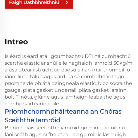
Faigh Uathbhreithniú
Intreo
Is éard is éard atá i gcumhachtú DTI ná cumhachtú
scartha elastic ar shúile le haghaidh iarnróid 50kg/m,
a úsáidtear i struchtúir éagsúla rian mar thonnéil fo-
raon, línte talún agus ard. Tá sé comhdhéanta go
príomha de phláta daingneála elastic, bloc socraithe
gauge, pláta gasket underrail, pláta gasket iarainn,
bolt T, nóta, glúine agus lámhaigh leabaithe agus
comhpháirteanna eile.
Príomhchomhpháirteanna an Chóras
Sceiththe Iarnróid
Bíonn córais sceiththe iarnróid go minic ag oibriú
faoi scáth agus ní fheictear iad go minic lasmuigh