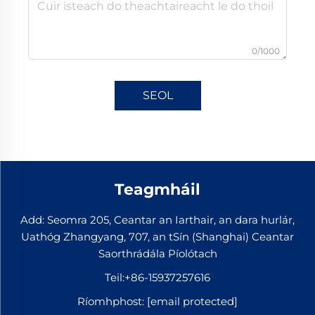
0/1000
SEOL
Teagmháil
Add: Seomra 205, Ceantar an Iarthair, an dara hurlár,
Uathóg Zhangyang, 707, an tSín (Shanghai) Ceantar
Saorthrádála Píolótach
Teil:
+86-15937257616
Ríomhphost:
[email protected]