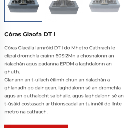
Córas Glaofa DT I
Córas Glacála Iarnróid DT I do Mhetro Cathrach le
clipaí dromchla crainn 60Si2Mn a chosnaíonn an
rialachán agus padanna EPDM a laghdaíonn an
ghuth.
Glanann an t-ullach éilimh chun an rialachán a
ghlanadh go daingean, laghdaíonn sé an dromchla
agus an guthaíocht sa bhaile, agus laghdaíonn sé an
t-úsáid costasach ar thionscadal an tuinnéil do línte
metro na cathrach.