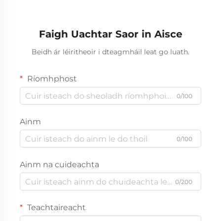
Faigh Uachtar Saor in Aisce
Beidh ár léiritheoir i dteagmháil leat go luath.
Ríomhphost
0/100
Ainm
0/100
Ainm na cuideachta
0/200
Teachtaireacht