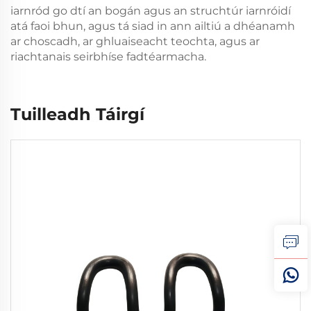
iarnród go dtí an bogán agus an struchtúr iarnróidí
atá faoi bhun, agus tá siad in ann ailtiú a dhéanamh
ar choscadh, ar ghluaiseacht teochta, agus ar
riachtanais seirbhíse fadtéarmacha.
Tuilleadh Táirgí