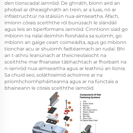
den tionscadal iarnróid. De ghnáth, bíonn aird an
phobail ar dheasghnáth an trein, ar a luas, nó ar
infrastruchtúr na stáisiún nua-aimseartha. Áfach,
imíonn córais sceiththe ról bunúsach le slándáil
agus leis an bperformans iarnróid. Cinntíonn siad go
mbíonn na rialaí deimhin fíorshásta sa suíomh, go
mbíonn an gaige ceart coimeádta, agus go mbíonn
tionchar acu ar shuíomh fadtéarmach an rudaí. Bhí
an t-athrú leanúnach ar theicneolaíocht na
sceiththe mar fhianaise tábhachtach ar fhorbairt na
n-iarnród nua-aimseartha agus ar leathnú an líonra.
Sa chuid seo, soláthraímid achoimre ar na
príomhchomhpháirteanna agus ar na fúnctais a
bhaineann le córais sceiththe iarnróid.