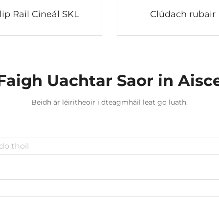
lip Rail Cineál SKL
Clúdach rubair
Faigh Uachtar Saor in Aisc
Beidh ár léiritheoir i dteagmháil leat go luath.