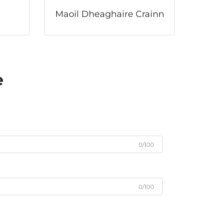
Maoil Dheaghaire Crainn
e
0/100
0/100