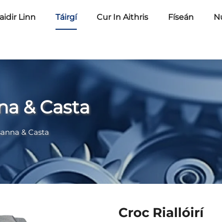
idir Linn
Táirgí
Cur In Aithris
Físeán
N
na & Casta
sanna & Casta
Croc Riallóirí