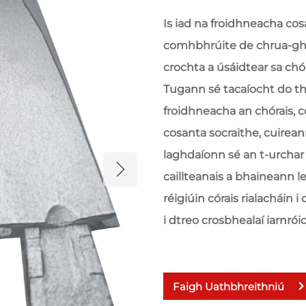
Is iad na froidhneacha cos
comhbhrúite de chrua-g
crochta a úsáidtear sa ch
Tugann sé tacaíocht do tha
froidhneacha an chórais,
cosanta socraithe, cuirean
laghdaíonn sé an t-urchar
caillteanais a bhaineann l
réigiúin córais rialacháin i
i dtreo crosbhealaí iarnróid
Faigh Uathbhreithniú