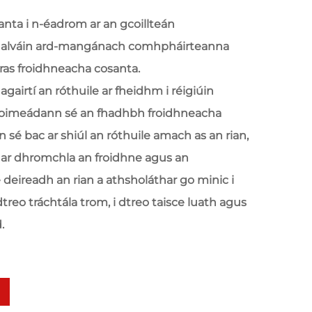
anta i n-éadrom ar an gcoillteán
halváin ard-mangánach comhpháirteanna
óras froidhneacha cosanta.
gairtí an róthuile ar fheidhm i réigiúin
 coimeádann sé an fhadhbh froidhneacha
n sé bac ar shiúl an róthuile amach as an rian,
 ar dhromchla an froidhne agus an
e deireadh an rian a athsholáthar go minic i
 dtreo tráchtála trom, i dtreo taisce luath agus
.