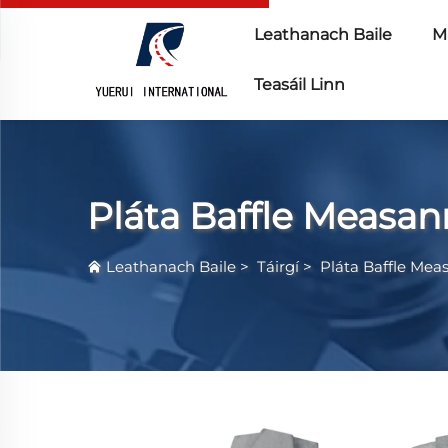
Leathanach Baile
Ma
Teasáil Linn
Pláta Baffle Measan
Leathanach Baile
>
Táirgí
>
Pláta Baffle Mea