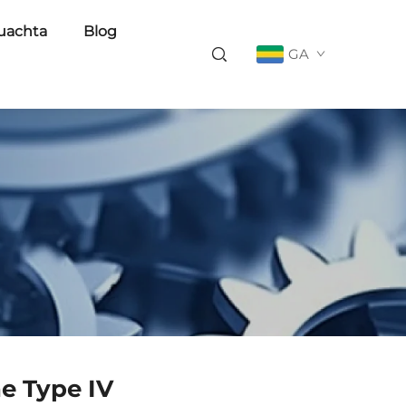
uachta
Blog
GA
e Type IV