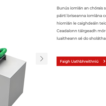
Bunús iomlán an chórais sc
páirtí briseanna iomlána 
hiomlán le caighdeáin teicn
Ceadaíonn táirgeadh mór-
luaitheann sé do sholátha
Faigh Uathbhreithniú