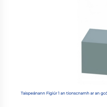
Taispeánann Figiúr 1 an tionscnamh ar an gcó