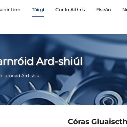
idir Linn
Táirgí
Cur In Aithris
Físeán
N
arnróid Ard-shiúl
 Iarnróid Ard-shiúl
Córas Gluaiscth