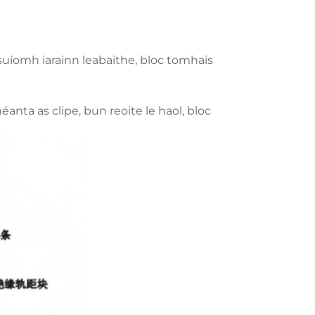
 suíomh iarainn leabaithe, bloc tomhais
nta as clipe, bun reoite le haol, bloc