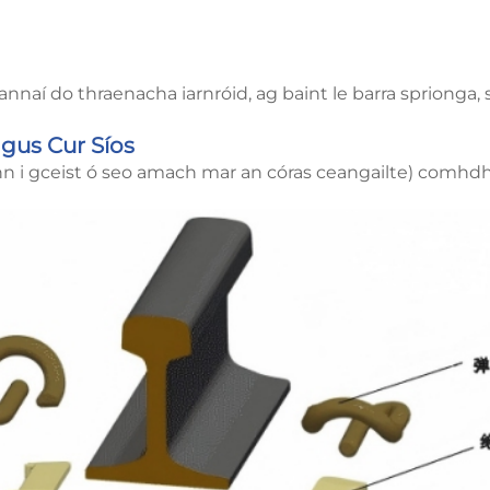
eannaí do thraenacha iarnróid, ag baint le barra sprionga,
us Cur Síos
nn i gceist ó seo amach mar an córas ceangailte) comhdhéa