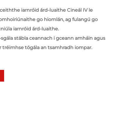
eiththe iarnróid árd-luaithe Cineál IV le
comhoiriúnaithe go hiomlán, ag fulangú go
iúla iarnróid árd-luaithe.
sgála stábla ceannach i gceann amháin agus
r tréimhse tógála an tsamhradh iompar.