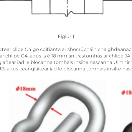
Figiúr 1
 Úsáidtear clipe C4 go coitianta ar shocrúcháin chaighdeána
ar chlipe C4, agus is é 18 mm an trastomhas ar chlipe JA 
glaítear iad le blocanna tomhais insilte nascanna Uimhir 
JB, agus ceanglaítear iad le blocanna tomhais insilte nas