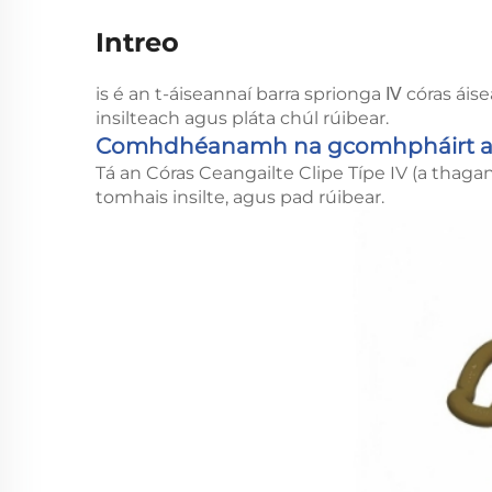
Intreo
is é an t-áiseannaí barra sprionga Ⅳ córas áis
insilteach agus pláta chúl rúibear.
Comhdhéanamh na gcomhpháirt ag
Tá an Córas Ceangailte Clipe Típe IV (a thaga
tomhais insilte, agus pad rúibear.