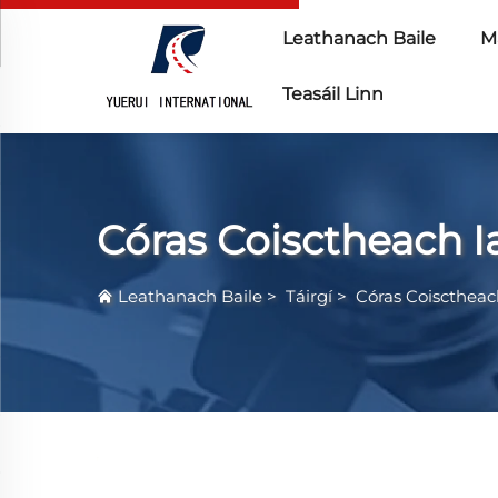
Leathanach Baile
Ma
Teasáil Linn
Córas Coisctheach I
Leathanach Baile
>
Táirgí
>
Córas Coisctheach