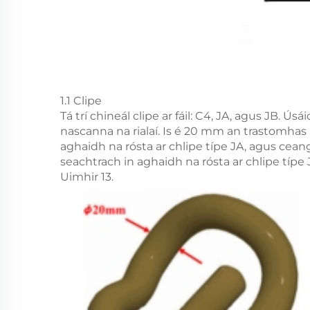
1.1 Clipe
Tá trí chineál clipe ar fáil: C4, JA, agus JB.
nascanna na rialaí. Is é 20 mm an trastomhas 
aghaidh na rósta ar chlipe típe JA, agus cean
seachtrach in aghaidh na rósta ar chlipe típe 
Uimhir 13.