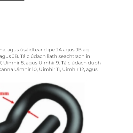
cha, agus úsáidtear clipe JA agus JB ag
agus JB. Tá clúdach liath seachtrach in
7, Uimhir 8, agus Uimhir 9. Tá clúdach dubh
canna Uimhir 10, Uimhir 11, Uimhir 12, agus