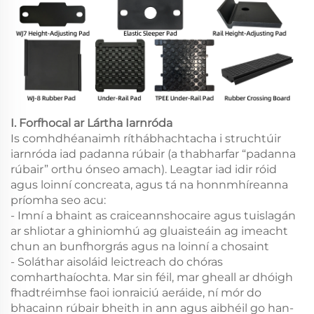
I. Forfhocal ar Lártha Iarnróda
Is comhdhéanaimh ríthábhachtacha i struchtúir
iarnróda iad padanna rúbair (a thabharfar “padanna
rúbair” orthu ónseo amach). Leagtar iad idir róid
agus loinní concreata, agus tá na honnmhíreanna
príomha seo acu:
- Imní a bhaint as craiceannshocaire agus tuislagán
ar shliotar a ghiniomhú ag gluaisteáin ag imeacht
chun an bunfhorgrás agus na loinní a chosaint
- Soláthar aisoláid leictreach do chóras
comharthaíochta. Mar sin féil, mar gheall ar dhóigh
fhadtréimhse faoi ionraiciú aeráide, ní mór do
bhacainn rúbair bheith in ann agus aibhéil go han-