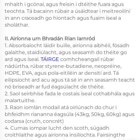
mhaith i gcónaí, agus freisin i dtéithe fuara agus
teochta. Tá bacainn rúbair a úsáidtear i meitreoilíní
in ann craosadh go hiontach agus fuaim íseal a
sholáthar.
II. Airíonna um Bhradán Rian Iarnród
1. Absorbaíocht láidir buille, airíonna aibhéil, fósadh
galaithe, staidiúlacht, agus seasamh do théite go
ard agus íseal.
TÁIRGE
comhcheangail rúbar
nádúrtha, rúbar styrene-butadiene, neopréine,
HDPE, EVA, agus pola-eitiléin ar densití ard. Tá
eilipsíocht ard acu agus tá sé in ann seasamh teacht
nó briseadh ar fud éagsúlacht de théite.
2. Saol seirbhíse fada le costais íseal cothabhála agus
malartuithe.
3. Raon iomlán modail atá oiriúnach do chur i
bhfeidhm riananna éagsúla (43kg, 50kg, 60kg) agus
codarsa (cruth, concrét)
4. Cumas iompar lucht den scoth, súgadh
croithlaithe agus airíonna insilíochta. Fairsingthe