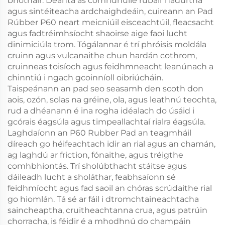
bhóthair. Déanta as comhdhúile rúbair nádúrtha
agus sintéiteacha ardchaighdeáin, cuireann an Pad
Rúbber P60 neart meicniúil eisceachtúil, fleacsacht
agus fadtréimhsíocht shaoirse aige faoi lucht
dinimiciúla trom. Tógálannar é trí phróisis moldála
cruinn agus vulcanaithe chun hardán cothrom,
cruinneas toisíoch agus feidhmneacht leanúnach a
chinntiú i ngach gcoinníoll oibriúcháin.
Taispeánann an pad seo seasamh den scoth don
aois, ozón, solas na gréine, ola, agus leathnú teochta,
rud a dhéanann é ina rogha idéalach do úsáid i
gcórais éagsúla agus timpeallachtaí rialra éagsúla.
Laghdaíonn an P60 Rubber Pad an teagmháil
díreach go héifeachtach idir an rial agus an chamán,
ag laghdú ar friction, fónaithe, agus tréigthe
comhbhiontás. Trí sholúbthacht stáitse agus
dáileadh lucht a sholáthar, feabhsaíonn sé
feidhmíocht agus fad saoil an chóras scrúdaithe rial
go hiomlán. Tá sé ar fáil i dtromchtaineachtacha
saincheaptha, cruitheachtanna crua, agus patrúin
chorracha, is féidir é a mhodhnú do champáin