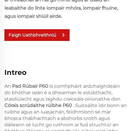
leabaithe do línte iompair mhóra, iompair fhuine,
agus iompair shiúil airde.
Faigh Uathbhreithniú
Intreo
An
Pad Rúbair P60
is comhpháirt ardchaighdeáin
do bhóthar iarán é a dhearman le solúbthacht,
staidiúlacht agus laghdú craiceála oiriúnaithe don
Córais scrúdaithe rúibhe P60
. Suiteáilte idir bonn an
rúibhe agus an luasachán, feidhmíonn sé mar
bhosca thábhachtach a abshorbs croith agus
dáileann sé lucht go cothrom ar fud struchtúr an