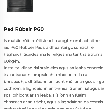
Pad Rúbair P60
Is matáin rúibire éilisteacha ardghníomhachaithe
iad P60 Rubber Pads, a dheantaí go sonrach le
haghaidh úsáideanna le reilgeanna tarrthála troma
60kg/m.
Instailte idir an rial stáinléim agus an leaba concreid,
é a ndéanann iompraíocht mhór an rotha a
bhriseadh, a dháileann an lucht mór ar an gcoisir go
cothrom, a laghdaíonn an t-imeallú ar an rial agus an
spailpíníocht ar an leaba, a íslíonn an fuaim
choscach ar an trácht, agus a laghdaíonn na costais
ar threabháil an rial go minic agus ar úsáid an