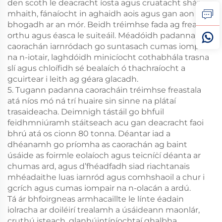
den scoth le deacracht íosta agus cruatacht shár-
mhaith, fánaíocht in aghaidh aois agus gan aon
bhogadh ar an mór. Beidh tréimhse fada ag freastal
orthu agus éasca le suiteáil. Méadóidh padanna
caorachán iarnródach go suntasach cumas iompair
na n-iotair, laghdóidh minicíocht cothabhála trasna
slí agus chloífidh sé bealaích ó thachraíocht a
gcuirtear i leith ag géara glacadh.
5. Tugann padanna caoracháin tréimhse freastala
atá níos mó ná trí huaire sin sinne na plátaí
trasaideacha. Deimnigh tástáil go bhfuil
feidhmniúramh stáitseach acu gan deacracht faoi
bhrú atá os cionn 80 tonna. Déantar iad a
dhéanamh go príomha as caorachán ag baint
úsáide as foirmle eolaíoch agus teicníċí déanta ar
chumas ard, agus d’fhéadfadh siad riachtanais
mhéadaithe luas iarnród agus comhshaoil a chur i
gcrích agus cumas iompair na n-olacán a ardú.
Tá ár bhfoirgneas armhacaillte le línte éadain
iolracha ar doiléirí trealamh a úsáideann maonlár,
cruthú isteach, glanhúintíníochtaí ghalbha,