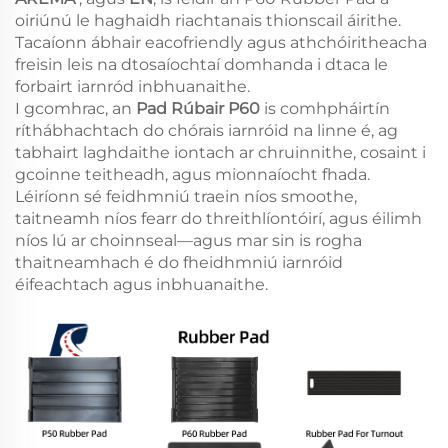
oiriúnú le haghaidh riachtanais thionscail áirithe.
Tacaíonn ábhair eacofriendly agus athchóiritheacha
freisin leis na dtosaíochtaí domhanda i dtaca le
forbairt iarnród inbhuanaithe.
I gcomhrac, an
Pad Rúbair P60
is comhpháirtín
ríthábhachtach do chórais iarnróid na linne é, ag
tabhairt laghdaithe iontach ar chruinnithe, cosaint i
gcoinne teitheadh, agus mionnaíocht fhada.
Léiríonn sé feidhmniú traein níos smoothe,
taitneamh níos fearr do threithlíontóirí, agus éilimh
níos lú ar choinnseal—agus mar sin is rogha
thaitneamhach é do fheidhmniú iarnróid
éifeachtach agus inbhuanaithe.