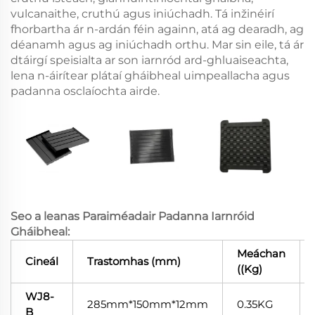
vulcanaithe, cruthú agus iniúchadh. Tá inžinéirí
fhorbartha ár n-ardán féin againn, atá ag dearadh, ag
déanamh agus ag iniúchadh orthu. Mar sin eile, tá ár
dtáirgí speisialta ar son iarnród ard-ghluaiseachta,
lena n-áirítear plátaí gháibheal uimpeallacha agus
padanna osclaíochta airde.
Seo a leanas Paraiméadair Padanna Iarnróid
Gháibheal:
Meáchan
Cineál
Trastomhas (mm)
((Kg)
WJ8-
285mm*150mm*12mm
0.35KG
B