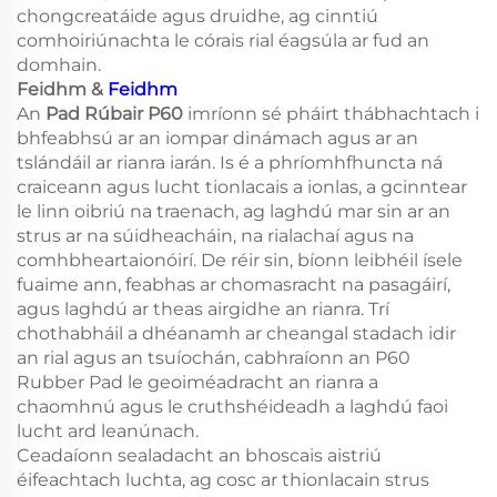
chongcreatáide agus druidhe, ag cinntiú
comhoiriúnachta le córais rial éagsúla ar fud an
domhain.
Feidhm &
Feidhm
An
Pad Rúbair P60
imríonn sé pháirt thábhachtach i
bhfeabhsú ar an iompar dinámach agus ar an
tslándáil ar rianra iarán. Is é a phríomhfhuncta ná
craiceann agus lucht tionlacais a ionlas, a gcinntear
le linn oibriú na traenach, ag laghdú mar sin ar an
strus ar na súidheacháin, na rialachaí agus na
comhbheartaionóirí. De réir sin, bíonn leibhéil ísele
fuaime ann, feabhas ar chomasracht na pasagáirí,
agus laghdú ar theas airgidhe an rianra. Trí
chothabháil a dhéanamh ar cheangal stadach idir
an rial agus an tsuíochán, cabhraíonn an P60
Rubber Pad le geoiméadracht an rianra a
chaomhnú agus le cruthshéideadh a laghdú faoi
lucht ard leanúnach.
Ceadaíonn sealadacht an bhoscais aistriú
éifeachtach luchta, ag cosc ar thionlacain strus