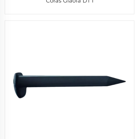
Córas Glaofa DT I