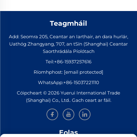
Teagmháil
Add: Seomra 205, Ceantar an Iarthair, an dara hurlár,
Uathóg Zhangyang, 707, an tSín (Shanghai) Ceantar
Saorthrádála Píolótach
Teil:
+86-15937257616
Ríomhphost:
[email protected]
WhatsApp:
+86-15037221110
Cóipcheart © 2026 Yuerui International Trade
(Shanghai) Co., Ltd.. Gach ceart ar fáil.
Eolas