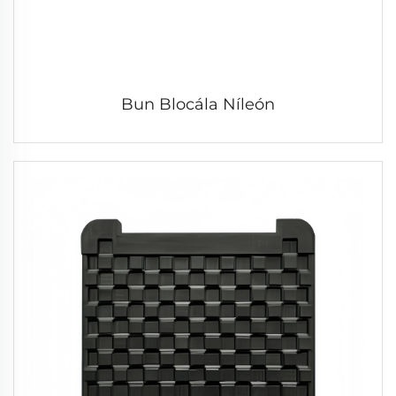
Bun Blocála Níleón