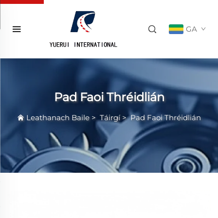
GA
Pad Faoi Thréidlián
Leathanach Baile
>
Táirgí
>
Pad Faoi Thréidlián