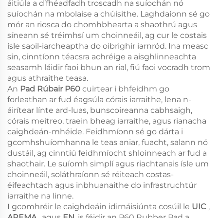
áitiúla a d’fhéadfadh troscadh na suíochán nó
suíochán na mbolaise a chúisithe. Laghdaíonn sé go
mór an riosca do chomhbhearta a shaothrú agus
síneann sé tréimhsí um choinneáil, ag cur le costais
ísle saoil-iarcheaptha do oibrighir iarnród. Ina measc
sin, cinntíonn téacsra achréige a aisghlinneachta
seasamh láidir faoi bhun an rial, fiú faoi vocradh trom
agus athraithe teasa.
An
Pad Rúbair P60
cuirtear i bhfeidhm go
forleathan ar fud éagsúla córais iarraithe, lena n-
áirítear línte ard-luas, bunscoireanna cabhsaigh,
córais meitreo, traein bheag iarraithe, agus rianacha
caighdeán-mhéide. Feidhmíonn sé go dárta i
gcomhshuíomhanna le teas aniar, fuacht, salann nó
dustáil, ag cinntiú feidhmíocht shloinneach ar fud a
shaothair. Le suíomh simplí agus riachtanais ísle um
choinneáil, soláthraíonn sé réiteach costas-
éifeachtach agus inbhuanaithe do infrastruchtúr
iarraithe na linne.
I gcomhréir le caighdeáin idirnáisiúnta cosúil le
UIC
,
AREMA
, agus
EN
, is féidir an P60 Rubber Pad a