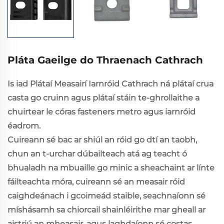
Pláta Gaeilge do Thraenach Cathrach
Is iad Plátaí Measairí Iarnróid Cathrach ná plátaí crua
casta go cruinn agus plátaí stáin te-ghrollaithe a
chuirtear le córas fasteners metro agus iarnróid
éadrom.
Cuireann sé bac ar shiúl an róid go dtí an taobh,
chun an t-urchar dúbailteach atá ag teacht ó
bhualadh na mbuaille go minic a sheachaint ar línte
fáilteachta móra, cuireann sé an measair róid
caighdeánach i gcoimeád staible, seachnaíonn sé
míshásamh sa chiorcail shainléirithe mar gheall ar
aistriú an mheasair, agus laghdaíonn sé costas