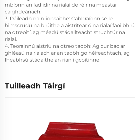
mbíonn an fad idir na rialaí de réir na meastar
caighdeánach.
3. Dáileadh na n-ionsaithe: Cabhraíonn sé le
himscrúdú na brúithe a aistrítear ó na rialaí faoi bhrú
na dtreoití, ag méadú stádailteacht struchtúr na
rialaí.
4. Teorainnú aistriú na dtreo taobh: Ag cur bac ar
ghléasú na rialach ar an taobh go héifeachtach, ag
fheabhsú stádaithe an rian i gcoitinne.
Tuilleadh Táirgí