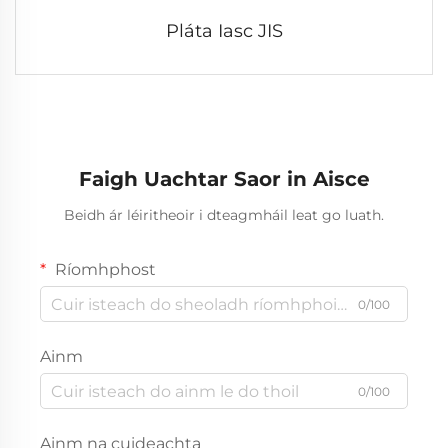
Pláta Iasc JIS
Faigh Uachtar Saor in Aisce
Beidh ár léiritheoir i dteagmháil leat go luath.
Ríomhphost
0/100
Ainm
0/100
Ainm na cuideachta