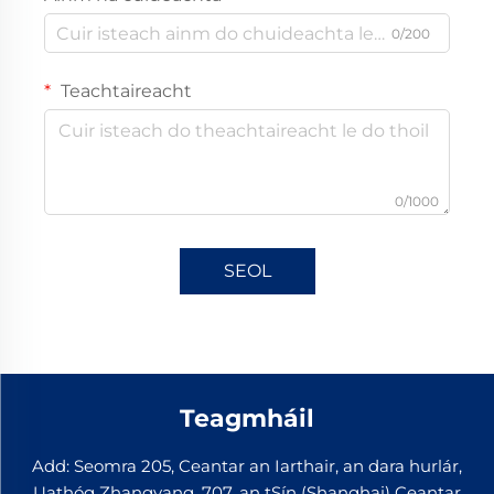
0/200
Teachtaireacht
0/1000
SEOL
Teagmháil
Add: Seomra 205, Ceantar an Iarthair, an dara hurlár,
Uathóg Zhangyang, 707, an tSín (Shanghai) Ceantar