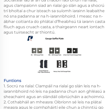
Socraítear iad ar an dá thaobh faoi bhun na rialaí,
agus clampaíonn siad an rialaí go slán agus a shocrú
trí bholtaí a chur isteach sa suíomh iarainn leabaithe
nó sna padanna ar na h-iarannbhoird. I measc na n-
ábhar coitianta do phlátaí d’fheabhsú tá iarann casta
fliuch agus cruach casta, a thairgeann neart iontach
agus tuirseacht ar thiontú.
Funtions
1. Socrú na rialaí: Clampáil na rialaí go slán leis na h-
iarannbhoird nó leis na padanna chun aon ghléasú a
sheachaint agus an slándáil oibriúcháin a achoimriú.
2. Cothabháil an mheasra: Oibríonn sé leis na plátaí
measra agus le comhpháirtí eile chun a chinntiú go