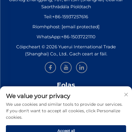
Saorthrádála Píolótach
Teil:
+86-15937257616
Ríomhphost:
[email protected]
WhatsApp:
+86-15037221110
Cóipcheart © 2026 Yuerui International Trade
(Shanghai) Co., Ltd.. Gach ceart ar fáil.
Eolas
We value your privacy
Síní leat le bheith ar liosta le haghaidh ár nuachtslánú
We use cookies and similar tools to provide our services.
seachtúil
If you don't want to accept all cookies, click Personalize
cookies.
Accept all