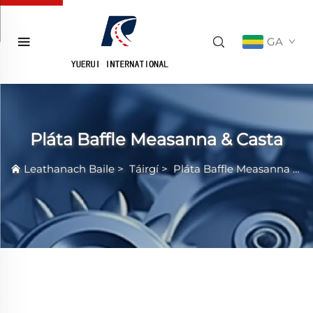
GA
Pláta Baffle Measanna & Casta
Leathanach Baile
>
Táirgí
>
Pláta Baffle Measanna & Casta