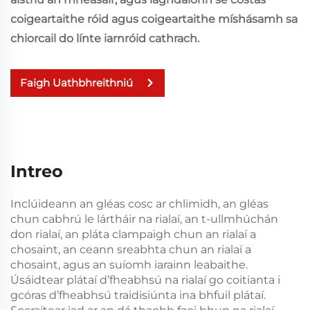
coigeartaithe róid agus coigeartaithe míshásamh sa
chiorcail do línte iarnróid cathrach.
Faigh Uathbhreithniú
Intreo
Inclúideann an gléas cosc ar chlimidh, an gléas
chun cabhrú le lártháir na rialaí, an t-ullmhúchán
don rialaí, an pláta clampaigh chun an rialaí a
chosaint, an ceann sreabhta chun an rialaí a
chosaint, agus an suíomh iarainn leabaithe.
Úsáidtear plátaí d’fheabhsú na rialaí go coitianta i
gcóras d’fheabhsú traidisiúnta ina bhfuil plátaí.