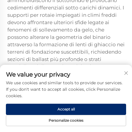
ammorbidiscono il sottofondo e provocano
cedimenti differenziali sotto carichi dinamici. I
supporti per rotaie impiegati in climi freddi
devono affrontare ulteriori sfide legate ai
fenomeni di sollevamento da gelo, che
possono alterare la geometria del binario
attraverso la formazione di lenti di ghiaccio nei
terreni di fondazione suscettibili, richiedendo
sezioni di ballast più profonde o strati
specializzati di protezione dal gelo per
garantire condizioni di supporto stabili.
We value your privacy
We use cookies and similar tools to provide our services.
Le caratteristiche termiche dei supporti
If you don't want to accept all cookies, click Personalize
ferroviari a ballast forniscono una
cookies.
moderazione naturale della temperatura
grazie alla massa termica del ballast e alla
Accept all
circolazione d’aria tra le particelle di pietrisco,
riducendo l’esposizione estrema a
Personalize cookies
temperature degli elementi di fissaggio e dei