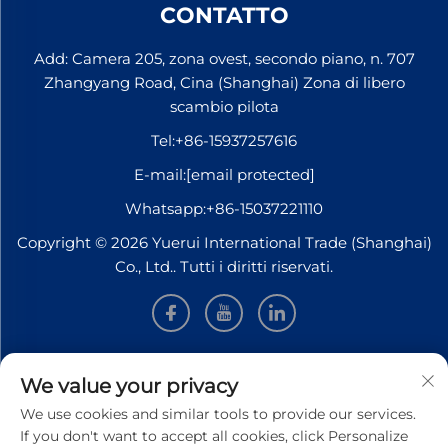
CONTATTO
Add: Camera 205, zona ovest, secondo piano, n. 707
Zhangyang Road, Cina (Shanghai) Zona di libero
scambio pilota
Tel:
+86-15937257616
E-mail:
[email protected]
Whatsapp:
+86-15037221110
Copyright © 2026 Yuerui International Trade (Shanghai)
Co., Ltd.. Tutti i diritti riservati.
INFORMAZIONI
We value your privacy
We use cookies and similar tools to provide our services.
Iscriviti per ricevere la nostra newsletter settimanale
If you don't want to accept all cookies, click Personalize