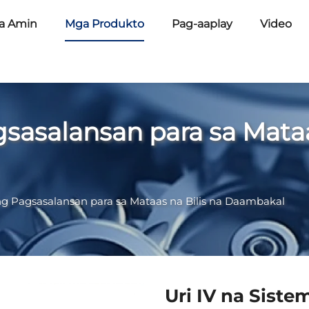
a Amin
Mga Produkto
Pag-aaplay
Video
n
asalansan para sa Mataas
g Pagsasalansan para sa Mataas na Bilis na Daambakal
Uri IV na Sist