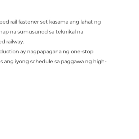
ed rail fastener set kasama ang lahat ng
anap na sumusunod sa teknikal na
 railway.
duction ay nagpapagana ng one-stop
is ang iyong schedule sa paggawa ng high-