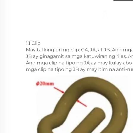
1.1 Clip
May tatlong uri ng clip: C4, JA, at JB. Ang m
JB ay ginagamit sa mga katuwiran ng riles. 
Ang mga clip na tipo ng JA ay may kulay abo n
mga clip na tipo ng JB ay may itim na anti-rus