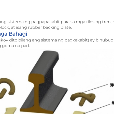
sang sistema ng pagpapakabit para sa mga riles ng tren, 
ock, at isang rubber backing plate.
mga Bahagi
koy dito bilang ang sistema ng pagkakabit) ay binubuo 
ng goma na pad.