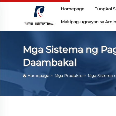
Homepage
Tungkol S
Makipag-ugnayan sa Ami
Mga Sistema ng Pags
Daambakal
Homepage
>
Mga Produkto
>
Mga Sistema n