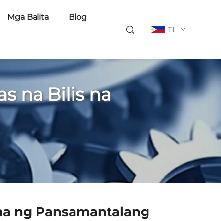
Mga Balita
Blog
TL
 na Bilis na
ema ng Pansamantalang