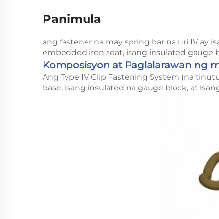
Panimula
ang fastener na may spring bar na uri IV ay i
embedded iron seat, isang insulated gauge bl
Komposisyon at Paglalarawan ng 
Ang Type IV Clip Fastening System (na tinutu
base, isang insulated na gauge block, at isa