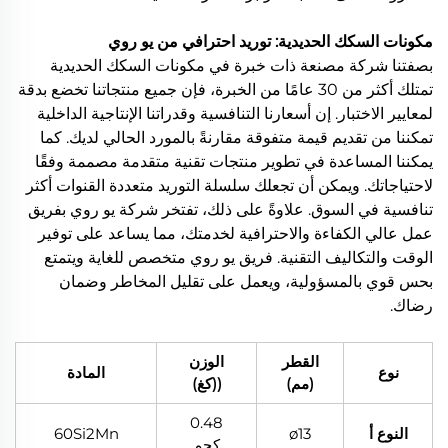
مكونات السكك الحديدية: توريد احترافي من يو روي
بصفتنا شركة مصنعة ذات خبرة في مكونات السكك الحديدية
تمتلك أكثر من 30 عامًا من الخبرة، فإن جميع منتجاتنا تخضع بدقة
لمعايير الاختبار. إن أسعارنا التنافسية وقدراتنا الإنتاجية الداخلية
تمكننا من تقديم قيمة متفوقة مقارنةً بالمورد الحالي لديك. كما
يمكننا المساعدة في تطوير منتجات تقنية متقدمة مصممة وفقًا
لاحتياجاتك. ويمكن أن تجعلك سلسلة التوريد متعددة القنوات أكثر
تنافسية في السوق. علاوةً على ذلك، تفتخر شركة يو روي بفريق
عمل عالي الكفاءة والاحترافية لخدمتك، مما يساعد على توفير
الوقت والتكاليف التقنية. فريق يو روي متخصص للغاية ويتمتع
بحس قوي بالمسؤولية، ويعمل على تقليل المخاطر وضمان
رضاك.
القطر
الوزن
نوع
المادة
(مم)
((كغ)
0.48
النوع أ
ø13
60Si2Mn
كجم