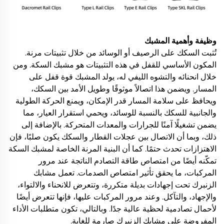
وظيفة وأهمية المشبك
تُثبت السكك على الرصيف أو الوسائد من خلال تثبيتات مرنة.
المكون الأساسي للقفل في هذه التثبيتات هو مشبك السكة. ومن
خلال انحنائه والتشوه الليفي له، يولد المشبك قوة قفل على
المسار. ويضمن هذا اتصالاً موثوقًا وطويل الأمد بين السكك،
ويحافظ على سلامة المسار قدر الإمكان، ويمنع الحركة الطولية
والجانبية للسكك بالنسبة للوسائد، ويحمي استقرار العيار، مما
يضمن تشغيلًا آمنًا للجرارات والمعدات المتحركة. بالإضافة إلى
ذلك، وبما أن الاتصال بين عجلات القطار والسكك يكون صلبًا، فإن
الاهتزازات تحدث حتمًا. كما أن البنية المرنة الخاصة لمشبك السكة
تمكّنه أيضًا من امتصاص طاقة التصادم الناتجة عند مرور
المركبات، ما يحقق تأثير امتصاص الصدمات. تعمل مشابك
الزنبرك تحت إجهادات بديلة متكررة، وتتعرض للانحناء والالتواء،
والإجهاد، والتآكل. وعند مرور المركبات عليها، فإنها تتعرض أيضًا
لأحمال تصادمية لحظية عالية جدًا. وبالتالي، تكون متطلبات الأداء
المفروضة على مشابك الزنبرك صارمة للغاية.