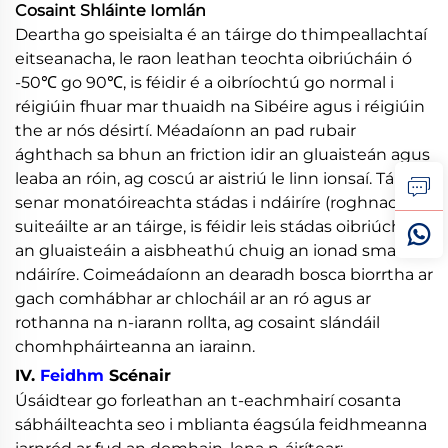
Cosaint Shláinte Iomlán
Deartha go speisialta é an táirge do thimpeallachtaí
eitseanacha, le raon leathan teochta oibriúcháin ó
-50℃ go 90℃, is féidir é a oibríochtú go normal i
réigiúin fhuar mar thuaidh na Sibéire agus i réigiúin
the ar nós désirtí. Méadaíonn an pad rubair
ághthach sa bhun an friction idir an gluaisteán agus
leaba an róin, ag coscú ar aistriú le linn ionsaí. Tá
senar monatóireachta stádas i ndáiríre (roghnach)
suiteáilte ar an táirge, is féidir leis stádas oibriúcháin
an gluaisteáin a aisbheathú chuig an ionad smacht i
ndáiríre. Coimeádaíonn an dearadh bosca biorrtha ar
gach comhábhar ar chlocháil ar an ró agus ar
rothanna na n-iarann rollta, ag cosaint slándáil
chomhpháirteanna an iarainn.
IV.
Feidhm
Scénair
Úsáidtear go forleathan an t-eachmhairí cosanta
sábháilteachta seo i mblianta éagsúla feidhmeanna