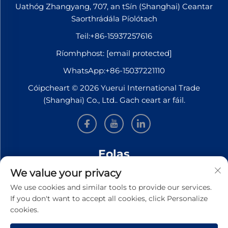
Uathóg Zhangyang, 707, an tSín (Shanghai) Ceantar
Saorthrádála Píolótach
Teil:
+86-15937257616
Ríomhphost:
[email protected]
WhatsApp:
+86-15037221110
Cóipcheart © 2026 Yuerui International Trade
(Shanghai) Co., Ltd.. Gach ceart ar fáil.
Eolas
We value your privacy
Síní leat le bheith ar liosta le haghaidh ár nuachtslánú
We use cookies and similar tools to provide our services.
seachtúil
If you don't want to accept all cookies, click Personalize
cookies.