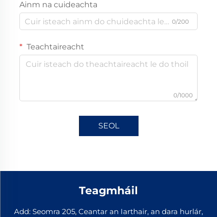
Ainm na cuideachta
0/200
Teachtaireacht
0/1000
SEOL
Teagmháil
Add: Seomra 205, Ceantar an Iarthair, an dara hurlár,