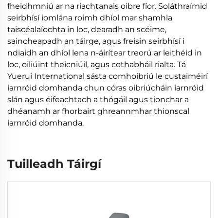
fheidhmniú ar na riachtanais oibre fíor. Soláthraímid
seirbhísí iomlána roimh dhíol mar shamhla
taiscéalaíochta in loc, dearadh an scéime,
saincheapadh an táirge, agus freisin seirbhísí i
ndiaidh an dhíol lena n-áirítear treorú ar leithéid in
loc, oiliúint theicniúil, agus cothabháil rialta. Tá
Yuerui International sásta comhoibriú le custaiméirí
iarnróid domhanda chun córas oibriúcháin iarnróid
slán agus éifeachtach a thógáil agus tionchar a
dhéanamh ar fhorbairt ghreannmhar thionscal
iarnróid domhanda.
Tuilleadh Táirgí