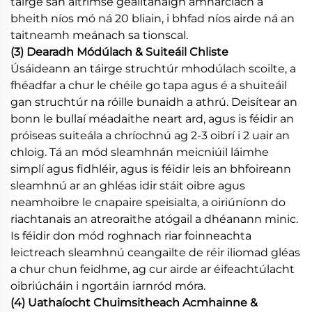
táirge san áitrimse gealltanaigh amharclach a
bheith níos mó ná 20 bliain, i bhfad níos airde ná an
taitneamh meánach sa tionscal.
(3) Dearadh Módúlach & Suiteáil Chliste
Úsáideann an táirge struchtúr mhodúlach scoilte, a
fhéadfar a chur le chéile go tapa agus é a shuiteáil
gan struchtúr na róille bunaidh a athrú. Deisítear an
bonn le bullaí méadaithe neart ard, agus is féidir an
próiseas suiteála a chríochnú ag 2-3 oibrí i 2 uair an
chloig. Tá an mód sleamhnán meicniúil láimhe
simplí agus fidhléir, agus is féidir leis an bhfoireann
sleamhnú ar an ghléas idir stáit oibre agus
neamhoibre le cnapaire speisialta, a oiriúníonn do
riachtanais an atreoraithe atógail a dhéanann minic.
Is féidir don mód roghnach riar foinneachta
leictreach sleamhnú ceangailte de réir iliomad gléas
a chur chun feidhme, ag cur airde ar éifeachtúlacht
oibriúcháin i ngortáin iarnród móra.
(4) Uathaíocht Chuimsitheach Acmhainne &