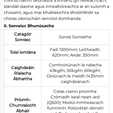
thionscnaimh iarbháiste a shrianú go héifeachtach,
slándáil daoine agus innealtóireachta ar an suíomh a
chosaint, agus mar bhallraíochta dhobhféidir sa
chóras oibriúcháin iarnróid domhanda.
II. Sonraisc Bhunúsacha
Catagóir
Sonraí Sonraithe
Sonrasc
Fad: 1300mm; Leitheadh:
Toisí iomlána
620mm; Airde: 350mm
Comhoiriúnach le rialacha
Caighdeáin
43kg/m, 50kg/m, 60kg/m;
Rialacha
Oiriúnach le meidh 1435mm
Ábhartha
caighdeánach
Córas crainn príomha:
Crómadh íseal neart-ard
Príomh-
(Q500); Modúl inmheascach
Chumraíocht
fuinnimh: Poliúrétán densití
Ábhair