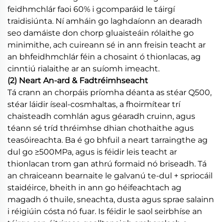
feidhmchlár faoi 60% i gcomparáid le táirgí
traidisiúnta. Ní amháin go laghdaíonn an dearadh
seo damáiste don chorp gluaisteáin rólaithe go
minimithe, ach cuireann sé in ann freisin teacht ar
an bhfeidhmchlár féin a chosaint ó thionlacas, ag
cinntiú rialaithe ar an suíomh imeacht.
(2) Neart An-ard & Fadtréimhseacht
Tá crann an chorpáis príomha déanta as stéar Q500,
stéar láidir íseal-cosmhaltas, a fhoirmítear trí
chaisteadh comhlán agus géaradh cruinn, agus
téann sé tríd thréimhse dhian chothaithe agus
teasóireachta. Ba é go bhfuil a neart tarraingthe ag
dul go ≥500MPa, agus is féidir leis teacht ar
thionlacan trom gan athrú formaid nó briseadh. Tá
an chraiceann bearnaite le galvanú te-dul + spriocáil
staidéirce, bheith in ann go héifeachtach ag
magadh ó thuile, sneachta, dusta agus sprae salainn
i réigiúin cósta nó fuar. Is féidir le saol seirbhíse an