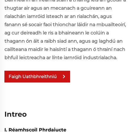
thugtar air agus an mecanach a gcuireann an
rialachán iarnróid isteach ar an rialachán, agus
fanann sé socair faoi thionchar láidir na mbuailteoirí,
ag cur deireadh le ris a bhaineann le colúin a
thagann ón áit a raibh siad ann, agus ag laghdú an
caillteana maidir le haisíntí a thagann ó thrainí nach
bhfuil leictreacha ar línte iarnróid industrialacha.
Faigh Uathbhreithniú
Intreo
I. Réamhscoil Phrdaiucte