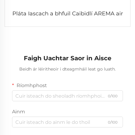
Pláta Iascach a bhfuil Caibidlí AREMA air
Faigh Uachtar Saor in Aisce
Beidh ár léiritheoir i dteagmháil leat go luath.
Ríomhphost
0/100
Ainm
0/100