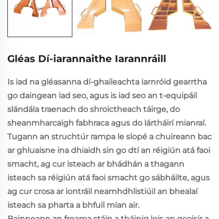
Gléas Dí-iarannaithe Iarannráill
Is iad na gléasanna dí-ghaileachta iarnróid gearrtha
go daingean iad seo, agus is iad seo an t-equipáil
slándála traenach do shroictheach táirge, do
sheanmharcaigh fabhraca agus do lártháirí mianraí.
Tugann an struchtúr rampa le slopé a chuireann bac
ar ghluaisne ina dhiaidh sin go dtí an réigiún atá faoi
smacht, ag cur isteach ar bhádhán a thagann
isteach sa réigiún atá faoi smacht go sábháilte, agus
ag cur crosa ar iontráil neamhdhlistiúil an bhealaí
isteach sa pharta a bhfuil mian air.
Bainneann an freama stáin a tháinig leis an gcoisir a