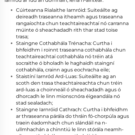
iarnród ar fud an domhain, lena n-áirítear:
Cúirteanna Rialaithe Iarnróid: Suiteáilte ag
deireadh traseanna itheamh agus traseanna
rangaíochta chun teachtaireachtaí nó carranna
múinte ó sheachadadh rith thar stad toise
trasa;
Staingne Cothabhála Trénacha: Curtha i
bhfeidhm i roinnt traseanna cothabhála chun
teachtaireachtaí cothabhála nó tréin atá
socraithe ó bholadh le haghaidh staingní
cothabhála, crainn agus eochracha eile;
Staistíní Iarnród Ard-Luas: Suiteáilte ag an
scoth den trasa theachtaireachta chun tréin
ard-luas a choinneáil ó sheachadadh agus ó
dhorcadh le linn mionscnóra éigeandála nó
stad sealadach;
Staingne Iarnróid Cathrach: Curtha i bhfeidhm
ar thraseanna párála do thráin fó-chorpúla agus
traein éadomhach chun slándáil na n-
ullmhachán a chinntiú le linn stórála neamh-