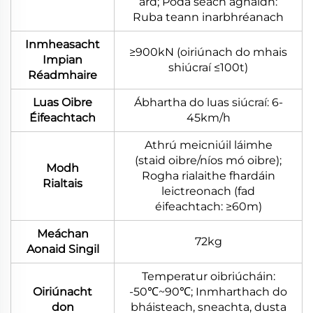
ard; Poda seach aghaidh:
Ruba teann inarbhréanach
Inmheasacht
≥900kN (oiriúnach do mhais
Impian
shiúcraí ≤100t)
Réadmhaire
Luas Oibre
Ábhartha do luas siúcraí: 6-
Éifeachtach
45km/h
Athrú meicniúil láimhe
(staid oibre/níos mó oibre);
Modh
Rogha rialaithe fhardáin
Rialtais
leictreonach (fad
éifeachtach: ≥60m)
Meáchan
72kg
Aonaid Singil
Temperatur oibriúcháin:
Oiriúnacht
-50℃~90℃; Inmharthach do
don
bháisteach, sneachta, dusta