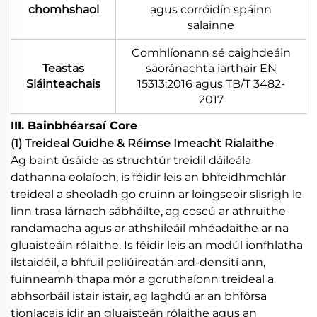
chomhshaol
agus corróidín spáinn
salainne
Comhlíonann sé caighdeáin
Teastas
saoránachta iarthair EN
Sláinteachais
15313:2016 agus TB/T 3482-
2017
III. Bainbhéarsaí Core
(1) Treideal Guidhe & Réimse Imeacht Rialaithe
Ag baint úsáide as struchtúr treidil dáileála
dathanna eolaíoch, is féidir leis an bhfeidhmchlár
treideal a sheoladh go cruinn ar loingseoir slisrigh le
linn trasa lárnach sábháilte, ag coscú ar athruithe
randamacha agus ar athshileáil mhéadaithe ar na
gluaisteáin rólaithe. Is féidir leis an modúl ionfhlatha
ilstaidéil, a bhfuil poliúireatán ard-densití ann,
fuinneamh thapa mór a gcruthaíonn treideal a
abhsorbáil istair istair, ag laghdú ar an bhfórsa
tionlacais idir an gluaisteán rólaithe agus an