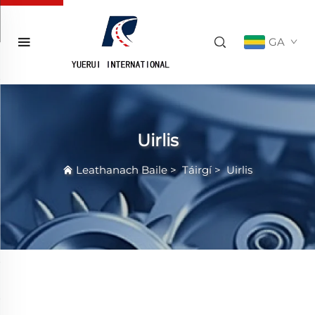
GA
Uirlis
Leathanach Baile
>
Táirgí
>
Uirlis