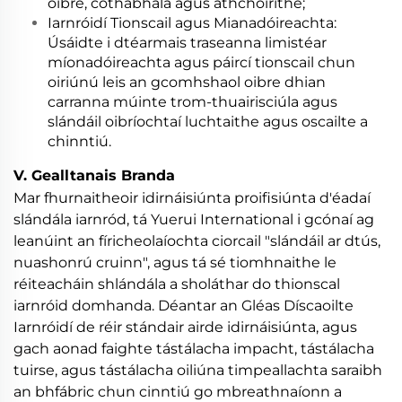
oibre, cothabhála agus athchóirithe;
Iarnróidí Tionscail agus Mianadóireachta:
Úsáidte i dtéarmais traseanna limistéar
míonadóireachta agus páircí tionscail chun
oiriúnú leis an gcomhshaol oibre dhian
carranna múinte trom-thuairisciúla agus
slándáil oibríochtaí luchtaithe agus oscailte a
chinntiú.
V. Gealltanais Branda
Mar fhurnaitheoir idirnáisiúnta proifisiúnta d'éadaí
slándála iarnród, tá Yuerui International i gcónaí ag
leanúint an fíricheolaíochta ciorcail "slándáil ar dtús,
nuashonrú cruinn", agus tá sé tiomhnaithe le
réiteacháin shlándála a sholáthar do thionscal
iarnróid domhanda. Déantar an Gléas Díscaoilte
Iarnróidí de réir stándair airde idirnáisiúnta, agus
gach aonad faighte tástálacha impacht, tástálacha
tuirse, agus tástálacha oiliúna timpeallachta saraibh
an bhfábric chun cinntiú go mbreathnaíonn a