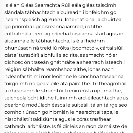
Is é an Gléas Searrachta Rúilleála gléas taiscimh
slándála tábhachtach a cuireadh i bhfeidhm go
neamhspleách ag Yuerui International, a chuirtear
go príomha i gcoisreanna iarnród, i dtithe
cothabhála tren, ag críocha traseanna stad agus in
áiteanna eile tábhachtacha. Is é a fheidhm
bhunúsach ná treidliú rólta (locomotóiv, cártaí siúil,
cártaí turasóirí) a bhfuil siad rite, as smacht nó ar
díchosc ón traseán gnáthráite a shearradh isteach i
réigiún sábháilte réamhshocraithe, ionas nach
ndéanfar titimí mór leoithne le críochna traseanna,
foirgnimh nó géara eile atá páircithe. Trí theagmháil
a dhéanamh le struchtúr treoiri cósta optimaithe,
teicneolaíocht ídithe fuinnimh ard-éifeachtach agus
dearbhú modúlach éasca le suiteáil, tá an táirge seo
comhoiriúnach go hiomlán le haerachtaí tapa, le
hiarbháistí traidisiúnta agus le córas trasfhear
cathrach iarbháiste. Is féidir leis an raon damáiste de