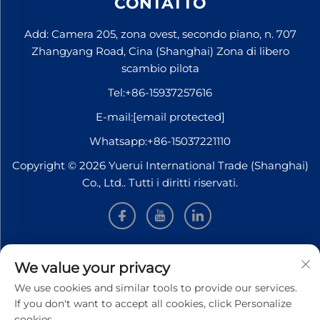
CONTATTO
Add: Camera 205, zona ovest, secondo piano, n. 707
Zhangyang Road, Cina (Shanghai) Zona di libero
scambio pilota
Tel:
+86-15937257616
E-mail:
[email protected]
Whatsapp:
+86-15037221110
Copyright © 2026 Yuerui International Trade (Shanghai)
Co., Ltd.. Tutti i diritti riservati.
INFORMAZIONI
We value your privacy
We use cookies and similar tools to provide our services.
Iscriviti per ricevere la nostra newsletter settimanale
If you don't want to accept all cookies, click Personalize
cookies.