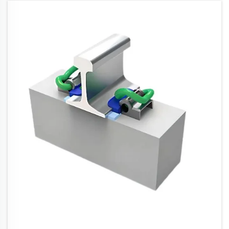
njëjtën kohë, duke mbrojtur transferimin
elektrik...