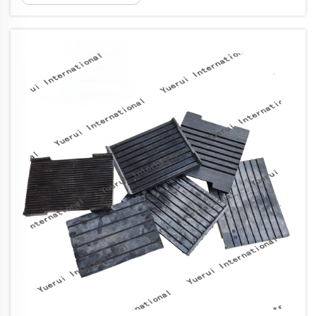
pajisjet ballafaqohen me sfida të pandërprera
nga mjedisi. Këto përbërëse të fortë krijojnë
mbro...