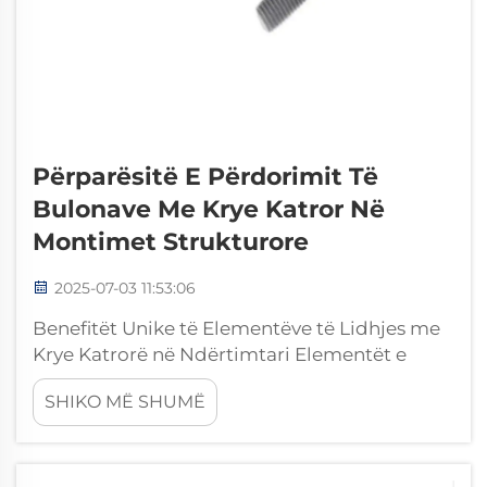
Përparësitë E Përdorimit Të
Bulonave Me Krye Katror Në
Montimet Strukturore
2025-07-03 11:53:06
Benefitët Unike të Elementëve të Lidhjes me
Krye Katrorë në Ndërtimtari Elementët e
lidhjes me krye katrorë janë një zgjidhje e
SHIKO MË SHUMË
besuar për lidhje në aplikime strukturore që
nga shekullat, duke ofruar përparësi të
veçanta që i bëjnë ata të veçantë të
përshtatshëm për montime të rënda...