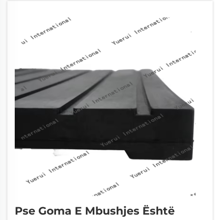
përbërëse elastomerike funksionojnë duke
krijuar...
Pse Goma E Mbushjes Është