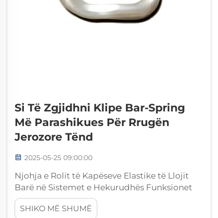
Si Të Zgjidhni Klipe Bar-Spring
Më Parashikues Për Rrugën
Jerozore Tënd
2025-05-25 09:00:00
Njohja e Rolit të Kapëseve Elastike të Llojit
Barë në Sistemet e Hekurudhës Funksionet
Kryesore të Kapëseve Elastike të Llojit Barë
SHIKO MË SHUMË
Kapëset elastike të llojit barë janë pjesë