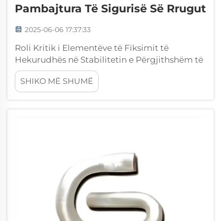
Pambajtura Të Sigurisë Së Rrugut
2025-06-06 17:37:33
Roli Kritik i Elementëve të Fiksimit të
Hekurudhës në Stabilitetin e Përgjithshëm të
Vijës Si Elementët e Zakonshëm të Fiksimit
SHIKO MË SHUMË
Shpërndajnë Ngarkesat Dinamike Elementët
tradicional të fiksimit të hekurudhës luajnë
një rol të rëndësishëm në mbajtjen e vijës së
hekurudhës të qëndrueshme. Ata mbashtesin
kryesisht binat mbi shtretërza ndërsa i
shpërndajnë ngarkesat...