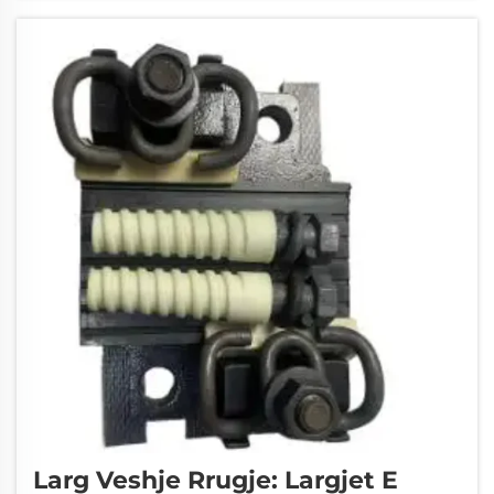
metro janë shumë të rëndësishëm për
rregullimin e trajektorëve hekurudhore. Ata
evitojnë defektet e pazakonta, të skajshme, të
këndshme, të mbështetura...
Larg Veshje Rrugje: Largjet E