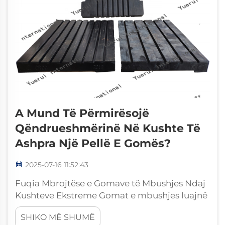
A Mund Të Përmirësojë
Qëndrueshmërinë Në Kushte Të
Ashpra Një Pellë E Gomës?
2025-07-16 11:52:43
Fuqia Mbrojtëse e Gomave të Mbushjes Ndaj
Kushteve Ekstreme Gomat e mbushjes luajnë
rolin e heroit të panjohur në një sërë
SHIKO MË SHUMË
aplikimesh industriale dhe komerciale ku