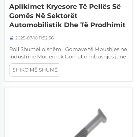
Aplikimet Kryesore Të Pellës Së
Gomës Në Sektorët
Automobilistik Dhe Të Prodhimit
2025-07-10 11:52:56
Roli Shumëllojshëm i Gomave të Mbushjes në
Industrinë Modernek Gomat e mbushjes janë
bërë të pacenueshme në shumë industri për
SHIKO MË SHUMË
shkak të kombinimit unik të elasticitetit,
qëndrueshmërisë dhe vetive për zbutjen e
vibracioneve. Këto elemente të fortë...