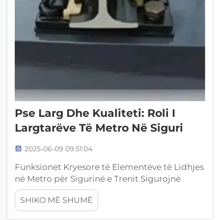
Pse Larg Dhe Kualiteti: Roli I
Largtarëve Të Metro Në Siguri
2025-06-09 09:51:04
Funksionet Kryesore të Elementëve të Lidhjes
në Metro për Sigurinë e Trenit Sigurojnë
Stabilitetin dhe Drejtimin e Saktë të Trenit
SHIKO MË SHUMË
Elementët e lidhjes hekurudhore, sistemet e
fiksimit të binarëve, elementët e lidhjes në