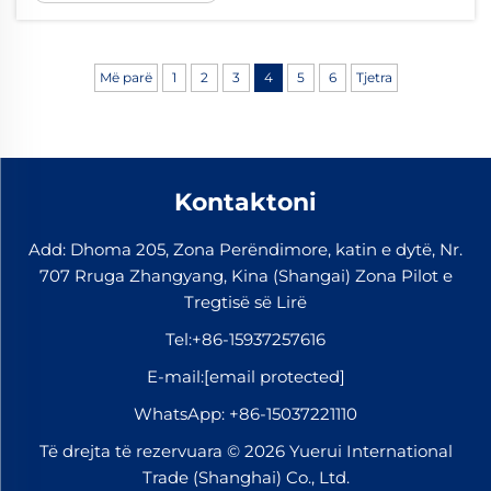
integrale e sistemeve moderne hekurudhore,
mbajnë vijën e bashkuar dhe të
qëndrueshme edhe nën ngarkesa të rënda.
Më parë
1
2
3
4
5
6
Tjetra
Detyra kryesore e tyre është...
Kontaktoni
Add: Dhoma 205, Zona Perëndimore, katin e dytë, Nr.
707 Rruga Zhangyang, Kina (Shangai) Zona Pilot e
Tregtisë së Lirë
Tel:
+86-15937257616
E-mail:
[email protected]
WhatsApp:
+86-15037221110
Të drejta të rezervuara © 2026 Yuerui International
Trade (Shanghai) Co., Ltd.