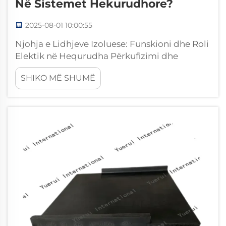
Në Sistemet Hekurudhore?
2025-08-01 10:00:55
Njohja e Lidhjeve Izoluese: Funskioni dhe Roli
Elektik në Hequrudha Përkufizimi dhe
Funksioni Bazë i Lidhjeve Izoluese Lidhjet
SHIKO MË SHUMË
izoluese funksionojnë si pjesë të veçanta të
trakive hekurudhore që ndalojnë rrjedhën e
elektricitetit midis seksioneve të ndryshme...