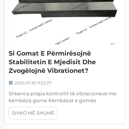
Si Gomat E Përmirësojnë
Stabilitetin E Mjedisit Dhe
Zvogëlojnë Vibrationet?
2025-07-30 11:52:27
Shkenca prapa kontrollit të vibracioneve me
këmbëza gome Këmbëzat e gomës
shërbejnë si ndërfaqe dinamike midis
SHIKO MË SHUMË
makinerisë dhe strukturave mbajtëse të saj,
duke shndërruar vibracionet e dëmshme në
energji termike të menaxhueshme. Këto