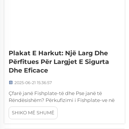
Plakat E Harkut: Një Larg Dhe
Përfitues Për Largjet E Sigurta
Dhe Eficace
2025-06-21 15:36:57
Çfarë janë Fishplate-të dhe Pse janë të
Rëndësishëm? Përkufizimi i Fishplate-ve në
Infrastrukturën Hekurudhore Fishplate-të,
SHIKO MË SHUMË
pllakat e bashkimit apo lidhjet e binave janë
pjesë të rëndësishme në sistemin
hekurudhor. Ata bashkojnë dy binarë në të