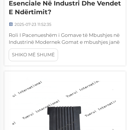
Esenciale Në Industri Dhe Vendet
E Ndërtimit?
2025-07-23 11:52:35
Roli I Pacenueshëm i Gomave të Mbushjes në
Industrinë Modernek Gomat e mbushjes janë
bërë përbërës themelorë në të gjitha
SHIKO MË SHUMË
ambientet industriale dhe të ndërtimit, duke
ofruar zgjidhje që kombinojnë
qëndrueshmërinë me shumëllojshmërinë
funksionale. Këto elemente të fortë...