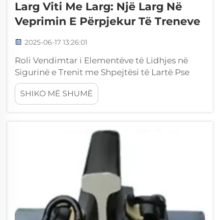
Larg Viti Me Larg: Një Larg Në
Veprimin E Përpjekur Të Treneve
2025-06-17 13:26:01
Roli Vendimtar i Elementëve të Lidhjes në
Sigurinë e Trenit me Shpejtësi të Lartë Pse
Elementët e Lidhjes janë të Domosdoshëm
SHIKO MË SHUMË
për Stabilitetin e Trenit me Shpejtësi të Lartë
Elementët e lidhjes janë pjesë strukturore të
rëndësishme të përgjithshme të trajektorit,
veçanërisht për linjat hekurudhore me
shpejtësi të lartë. Ata kontribuojnë për...