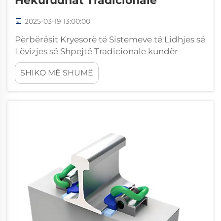
Hekurudhat Tradicionale
2025-03-19 13:00:00
Përbërësit Kryesorë të Sistemeve të Lidhjes së
Lëvizjes së Shpejtë Tradicionale kundër
Parimeve të Projektimit Modern të Lidhëseve
SHIKO MË SHUMË
Sistemet e vjetra të lidhjes hekurudhore
kryesisht iu përshtatën projektimit të thjeshtë
dhe materialeve bazike sepse u përqëndruan
në përfundimin e punës pa ndërprerje...