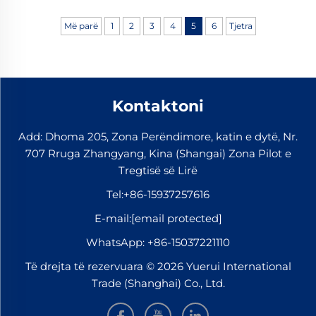
qëndruar presionit të madh të lëvizjes së
Më parë
1
2
3
4
5
6
Tjetra
shpejtë...
Kontaktoni
Add: Dhoma 205, Zona Perëndimore, katin e dytë, Nr.
707 Rruga Zhangyang, Kina (Shangai) Zona Pilot e
Tregtisë së Lirë
Tel:
+86-15937257616
E-mail:
[email protected]
WhatsApp:
+86-15037221110
Të drejta të rezervuara © 2026 Yuerui International
Trade (Shanghai) Co., Ltd.