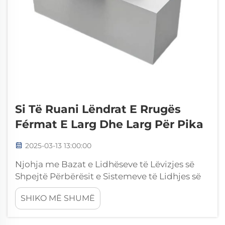
Si Të Ruani Lëndrat E Rrugës
Férmat E Larg Dhe Larg Për Pika
2025-03-13 13:00:00
Njohja me Bazat e Lidhëseve të Lëvizjes së
Shpejtë Përbërësit e Sistemeve të Lidhjes së
Hekurudhës Një sistem i mirë i lidhjes së
SHIKO MË SHUMË
hekurudhës përfshin disa pjesë kyçe që
punojnë së bashku: mbështetësit, kliqat dhe
bulonat të gjitha të konstruktuar për të