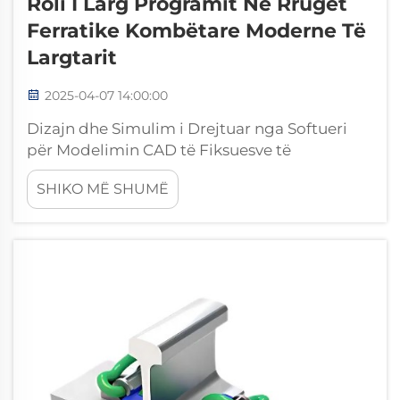
Roli I Larg Programit Në Rrugët
Ferratike Kombëtare Moderne Të
Largtarit
2025-04-07 14:00:00
Dizajn dhe Simulim i Drejtuar nga Softueri
për Modelimin CAD të Fiksuesve të
Hekurudhës Modelimi i saktë i fiksuesve të
SHIKO MË SHUMË
hekurudhës ka bërë një ndryshim të madh në
punën e saktë për fiksuesit e hekurudhës.
Softueri i duhur siguron që pjesët të
përshtaten së bashku...