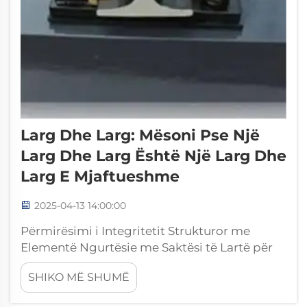
Larg Dhe Larg: Mësoni Pse Një
Larg Dhe Larg Është Një Larg Dhe
Larg E Mjaftueshme
2025-04-13 14:00:00
Përmirësimi i Integritetit Strukturor me
Elementë Ngurtësie me Saktësi të Lartë për
Trenin nën Tokë Përbërësit Bazë që Sigurojnë
SHIKO MË SHUMË
Stabilitetin e Teli Elementët e përdorur në teli
të trenit nën tokë janë të rëndësishëm për të