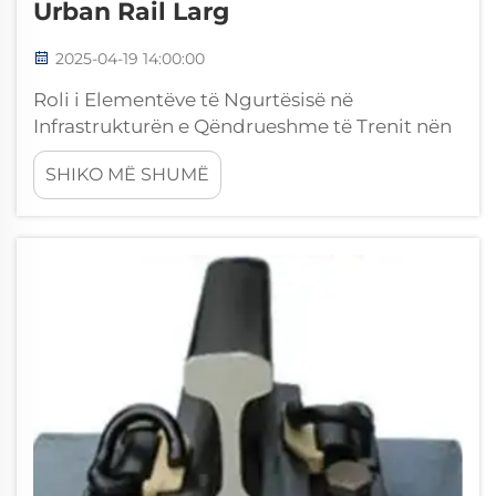
Urban Rail Larg
2025-04-19 14:00:00
Roli i Elementëve të Ngurtësisë në
Infrastrukturën e Qëndrueshme të Trenit nën
Tokë Përdorshmëria dhe Jeta e Gjatë në
SHIKO MË SHUMË
Sistemet e Teli Trenat nën tokë përdorin
elementë të ngurtësisë që në mënyrë të
panjohur bëjnë një punë të madhe për të
mbajtur sistemet e teli të qëndrueshme në
afat të gjatë në rrjetet tonë hekurudhore. Të
ndërtuar për të qëndruar ndaj lëkundjeve...