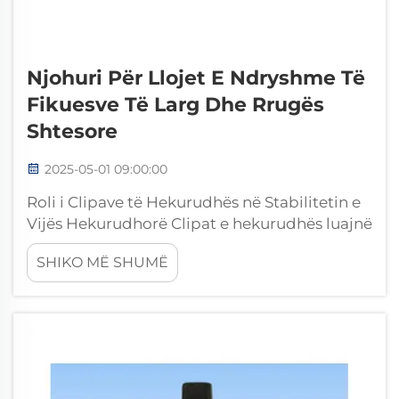
Njohuri Për Llojet E Ndryshme Të
Fikuesve Të Larg Dhe Rrugës
Shtesore
2025-05-01 09:00:00
Roli i Clipave të Hekurudhës në Stabilitetin e
Vijës Hekurudhorë Clipat e hekurudhës luajnë
një rol shumë të rëndësishëm në mbajtjen e
SHIKO MË SHUMË
vijave hekurudhore të stabila dhe të sigurta.
Këto pjesë të vogla por të fuqishme
praktikisht i mbajnë hekurudhat të bllokuara
në krye të shinave drunore ose betonike, duke
i parandaluar ato nga...