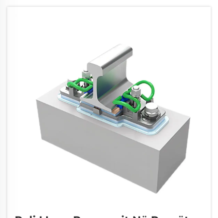
mbajtur gjithçka të qëndrueshme, pasi
shpërndajnë peshën në pjesë të ndryshme
duke përfshirë...