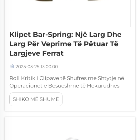
Klipet Bar-Spring: Një Larg Dhe
Larg Për Veprime Të Pëtuar Të
Largjeve Ferrat
2025-03-25 13:00:00
Roli Kritik i Clipave të Shufres me Shtytje në
Operacionet e Besueshme të Hekurudhës
Njohja e Mekanikës së Clipave të Shufres me
SHIKO MË SHUMË
Shtytje Clipat e shufres me shtytje kanë një rol
shumë të rëndësishëm në sistemet e
hekurudhës. Ata funksionojnë duke aplikuar
shtypje që mban pjesët e ndryshme të sigurta
në pozicion...