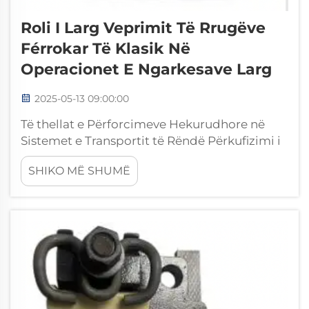
Roli I Larg Veprimit Të Rrugëve
Férrokar Të Klasik Në
Operacionet E Ngarkesave Larg
2025-05-13 09:00:00
Të thellat e Përforcimeve Hekurudhore në
Sistemet e Transportit të Rëndë Përkufizimi i
Përforcimeve Hekurudhore dhe Përbërësit e
SHIKO MË SHUMË
tyre të Brendshëm Përforcimet hekurudhore
i mbajnë të gjitha së bashku, duke mbajtur
hekurudhat të lidhura ngushtë me shinat
kështu që të qëndrojnë të alinuara
pavarësisht nga të gjitha llojet e ngarkesave
të rënda...