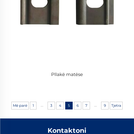
Pllakë matëse
...
...
Më parë
1
3
4
5
6
7
9
Tjetra
Kontaktoni