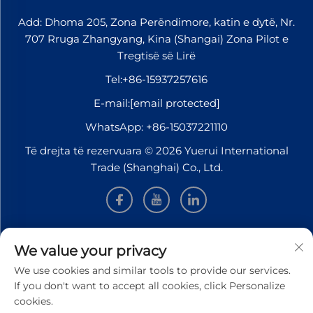
Add: Dhoma 205, Zona Perëndimore, katin e dytë, Nr.
707 Rruga Zhangyang, Kina (Shangai) Zona Pilot e
Tregtisë së Lirë
Tel:
+86-15937257616
E-mail:
[email protected]
WhatsApp:
+86-15037221110
Të drejta të rezervuara © 2026 Yuerui International
Trade (Shanghai) Co., Ltd.
INFORMACION
We value your privacy
We use cookies and similar tools to provide our services.
Regjistrohu për të marrë gazetën tonë javore
If you don't want to accept all cookies, click Personalize
cookies.