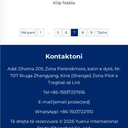
Klip Nabla
...
Më parë
1
5
6
7
8
9
Tjetra
Kontaktoni
Add: Dhoma 205, Zona Perëndimore, katin e dytë, Nr.
707 Rruga Zhangyang, Kina (Shangai) Zona Pilot e
Tregtisë së Lirë
Tel:
+86-15937257616
E-mail:
[email protected]
WhatsApp:
+86-15037221110
Të drejta të rezervuara © 2026 Yuerui International