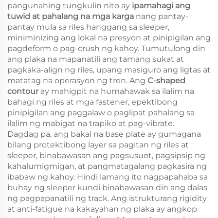
pangunahing tungkulin nito ay
ipamahagi ang
tuwid at pahalang na mga karga
nang pantay-
pantay mula sa riles hanggang sa sleeper,
miniminizing ang lokal na presyon at pinipigilan ang
pagdeform o pag-crush ng kahoy. Tumutulong din
ang plaka na mapanatili ang tamang sukat at
pagkaka-align ng riles, upang masiguro ang ligtas at
matatag na operasyon ng tren. Ang
C-shaped
contour
ay mahigpit na humahawak sa ilalim na
bahagi ng riles at mga fastener, epektibong
pinipigilan ang paggalaw o paglipat pahalang sa
ilalim ng mabigat na trapiko at pag-vibrate.
Dagdag pa, ang bakal na base plate ay gumagana
bilang protektibong layer sa pagitan ng riles at
sleeper, binabawasan ang pagsusuot, pagsipsip ng
kahalumigmigan, at pangmatagalang pagkasira ng
ibabaw ng kahoy. Hindi lamang ito nagpapahaba sa
buhay ng sleeper kundi binabawasan din ang dalas
ng pagpapanatili ng track. Ang istrukturang rigidity
at anti-fatigue na kakayahan ng plaka ay angkop