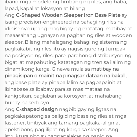
ibang mga modelo ng timbang ng riles, ang haba,
lapad, kapal at lokasyon at bilang
Ang
C-Shaped Wooden Sleeper Iron Base Plate
ay
isang precision-engineered na bahagi ng riles na
idinisenyo upang magbigay ng matatag, matibay, at
maaasahang ugnayan sa pagitan ng riles at wooden
sleeper. Bilang mahalagang bahagi ng sistema ng
pagkakabit ng riles, ito ay nagsisiguro ng tumpak
na posisyon ng riles, pare-parehong distribusyon ng
bigat, at mapabuting katatagan ng tren sa ilalim ng
dinamikong karga. Ginawa mula sa
matibay na
pinagisipan o mainit na pinagsandataan na bakal
,
ang base plate ay pinapailalim sa pagpapainit at
ibinabase sa ibabaw para sa mas mataas na
kahigpitan, paglaban sa korosyon, at mahabang
buhay na serbisyo.
Ang
C-shaped design
nagbibigay ng ligtas na
pagkakapatong sa paligid ng base ng riles at mga
fastener, tinitiyak ang tamang pagkaka-align at
epektibong paglilipat ng karga sa sleeper. Ang
istruktura nito ay nagpapalakas ng panig na