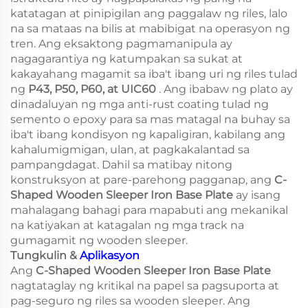
katatagan at pinipigilan ang paggalaw ng riles, lalo
na sa mataas na bilis at mabibigat na operasyon ng
tren. Ang eksaktong pagmamanipula ay
nagagarantiya ng katumpakan sa sukat at
kakayahang magamit sa iba't ibang uri ng riles tulad
ng
P43, P50, P60, at UIC60
. Ang ibabaw ng plato ay
dinadaluyan ng mga anti-rust coating tulad ng
semento o epoxy para sa mas matagal na buhay sa
iba't ibang kondisyon ng kapaligiran, kabilang ang
kahalumigmigan, ulan, at pagkakalantad sa
pampangdagat. Dahil sa matibay nitong
konstruksyon at pare-parehong pagganap, ang
C-
Shaped Wooden Sleeper Iron Base Plate
ay isang
mahalagang bahagi para mapabuti ang mekanikal
na katiyakan at katagalan ng mga track na
gumagamit ng wooden sleeper.
Tungkulin &
Aplikasyon
Ang
C-Shaped Wooden Sleeper Iron Base Plate
nagtataglay ng kritikal na papel sa pagsuporta at
pag-seguro ng riles sa wooden sleeper. Ang