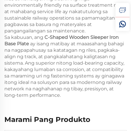
environmentally friendly na surface treatment nito
at mahabang service life ay nakatutulong sa
sustainable railway operations sa pamamagitan ng
pagbawas sa basura ng materyales at
pangangailangan sa maintenance.
Sa kabuuan, ang
C-Shaped Wooden Sleeper Iron
Base Plate
ay isang matibay at maaasahang bahagi
na nagpapahusay sa katatagan ng riles, pagkaka-
align ng track, at pangkalahatang kaligtasan ng
sistema. Ang superior nitong load-bearing capacity,
kakayahang lumaban sa corrosion, at compatibility
sa maraming uri ng fastening systems ay ginagawa
itong ideal na solusyon para sa modernong railway
network na naghahanap ng tibay, presisyon, at
long-term performance.
Marami Pang Produkto