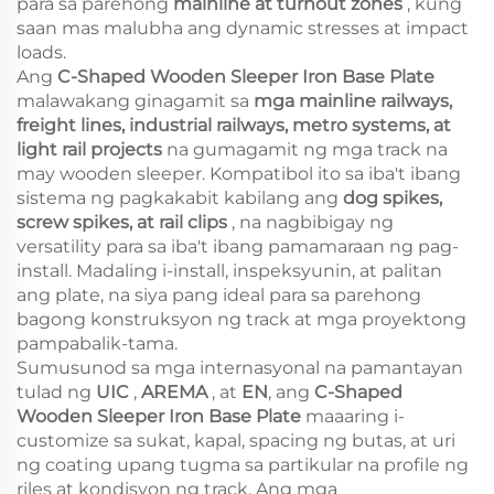
para sa parehong
mainline at turnout zones
, kung
saan mas malubha ang dynamic stresses at impact
loads.
Ang
C-Shaped Wooden Sleeper Iron Base Plate
malawakang ginagamit sa
mga mainline railways,
freight lines, industrial railways, metro systems, at
light rail projects
na gumagamit ng mga track na
may wooden sleeper. Kompatibol ito sa iba't ibang
sistema ng pagkakabit kabilang ang
dog spikes,
screw spikes, at rail clips
, na nagbibigay ng
versatility para sa iba't ibang pamamaraan ng pag-
install. Madaling i-install, inspeksyunin, at palitan
ang plate, na siya pang ideal para sa parehong
bagong konstruksyon ng track at mga proyektong
pampabalik-tama.
Sumusunod sa mga internasyonal na pamantayan
tulad ng
UIC
,
AREMA
, at
EN
, ang
C-Shaped
Wooden Sleeper Iron Base Plate
maaaring i-
customize sa sukat, kapal, spacing ng butas, at uri
ng coating upang tugma sa partikular na profile ng
riles at kondisyon ng track. Ang mga