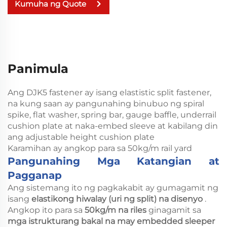
Kumuha ng Quote
Panimula
Ang DJK5 fastener ay isang elastistic split fastener,
na kung saan ay pangunahing binubuo ng spiral
spike, flat washer, spring bar, gauge baffle, underrail
cushion plate at naka-embed sleeve at kabilang din
ang adjustable height cushion plate
Karamihan ay angkop para sa 50kg/m rail yard
Pangunahing Mga Katangian at
Pagganap
Ang sistemang ito ng pagkakabit ay gumagamit ng
isang
elastikong hiwalay (uri ng split) na disenyo
.
Angkop ito para sa
50kg/m na riles
ginagamit sa
mga istrukturang bakal na may embedded sleeper