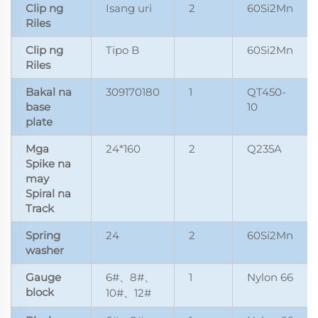
Clip ng
Isang uri
2
60Si2Mn
Riles
Clip ng
Tipo B
60Si2Mn
Riles
Bakal na
309170180
1
QT450-
base
10
plate
Mga
24*160
2
Q235A
Spike na
may
Spiral na
Track
Spring
24
2
60Si2Mn
washer
Gauge
6#
8#
1
Nylon 66
、
、
block
10#
12#
、