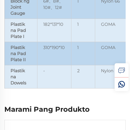
Block ng
6#
8#
1
Nylon 66
、
、
Joint
10#
12#
、
Gauge
Plastik
182*131*10
1
GOMA
na Pad
Plate I
Plastik
310*190*10
1
GOMA
na Pad
Plate II
Plastik
-
2
Nylon 66
na
Dowels
Marami Pang Produkto