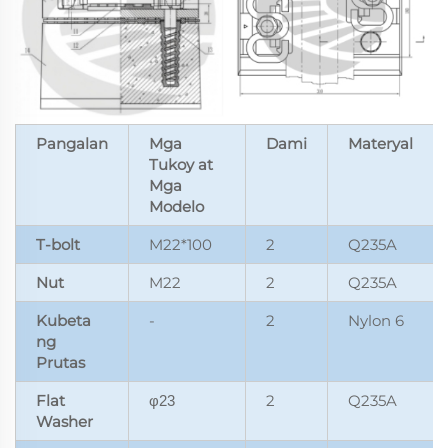
Pangalan
Mga
Dami
Materyal
Tukoy at
Mga
Modelo
T-bolt
M22*100
2
Q235A
Nut
M22
2
Q235A
Kubeta
-
2
Nylon 6
ng
Prutas
Flat
2
Q235A
φ23
Washer