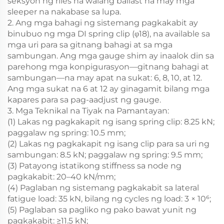
seksyon ng riles na walang ballast na may mga
sleeper na nakabase sa lupa.
2. Ang mga bahagi ng sistemang pagkakabit ay
binubuo ng mga DI spring clip (φ18), na available sa
mga uri para sa gitnang bahagi at sa mga
sambungan. Ang mga gauge shim ay inaalok din sa
parehong mga konpigurasyon—gitnang bahagi at
sambungan—na may apat na sukat: 6, 8, 10, at 12.
Ang mga sukat na 6 at 12 ay ginagamit bilang mga
kapares para sa pag-aadjust ng gauge.
3. Mga Teknikal na Tiyak na Pamantayan:
(1) Lakas ng pagkakapit ng isang spring clip: 8.25 kN;
paggalaw ng spring: 10.5 mm;
(2) Lakas ng pagkakapit ng isang clip para sa uri ng
sambungan: 8.5 kN; paggalaw ng spring: 9.5 mm;
(3) Patayong istatikong stiffness sa node ng
pagkakabit: 20–40 kN/mm;
(4) Paglaban ng sistemang pagkakabit sa lateral
fatigue load: 35 kN, bilang ng cycles ng load: 3 × 10⁶;
(5) Paglaban sa pagliko ng pako bawat yunit ng
pagkakabit: ≥11.5 kN;