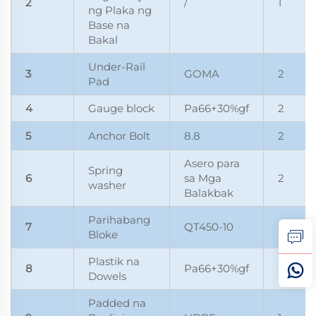
2
/
1
ng Plaka ng
Base na
Bakal
Under-Rail
3
GOMA
2
Pad
4
Gauge block
Pa66+30%gf
2
5
Anchor Bolt
8.8
2
Asero para
Spring
6
sa Mga
2
washer
Balakbak
Parihabang
7
QT450-10
2
Bloke
Plastik na
8
Pa66+30%gf
2
Dowels
Padded na