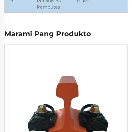
9
Panlinis na
HDPE
1
Pambutas
Marami Pang Produkto