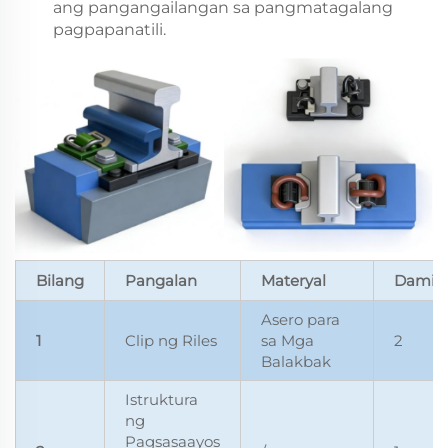
ang pangangailangan sa pangmatagalang
pagpapanatili.
Bilang
Pangalan
Materyal
Dami
Asero para
1
Clip ng Riles
sa Mga
2
Balakbak
Istruktura
ng
Pagsasaayos