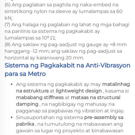
(6) Ang paglaban sa paghila ng naka-embed na
sintetikong nylon na sleeve ay lumalampas sa 60
kN;
(7) Ang halaga ng paglaban ng lahat ng mga bahagi
na panlinis sa sistema ng pagkakabit ay
lumalampas sa 10⁸ Ω;
(8) Ang saklaw ng pag-aadjust ng gauge ay +8 mm
hanggang -12 mm; ang saklaw ng pag-aadjust sa
horizontal ay karaniwang 20 mm.
Sistema ng Pagkakabit na Anti-Vibrasyon
para sa Metro
Ang sistema ng pagkakabit ay may
matalinhag
na estruktura
at
lightweight design
, kasama si
mababang stiffness
at
mataas na structural
damping
, na nagbibigay ng mahusay na
pagganap sa pagbawas ng vibration at ingay.
Sinusuportahan ng sistema
pre-assembly sa
pabrika
, na tumutulong na mabawasan ang
gawain sa lugar ng proyekto at binabawasan