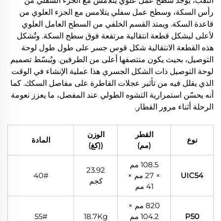
الثقب، يوجد سطح عمل علوي يتلامس مع الجزء السفلي من
رأس السكة، وسطح عمل سفلي يتلامس مع الجزء العلوي من
قاعدة السكة. ويمتد القسم الخلفي من السطح العامل العلوي
لأعلى ليشكل قطعة انتقالية مرتفعة فوق سطح السكة. وتُشكل
هذه القطعة الانتقالية شكل قوس جسر على طول طول لوحة
التوصيل، بحيث يكون منتصفها أعلى من الطرفين. ويُبسّط تصميم
لوحة التوصيل ذات الشكل الجسري هذا عملية الإنشاء في الوقت
الذي يقلل فيه من تأثير عجلات القاطرة على مفاصل السكك. كما
أنه يحسّن استمرارية التشوه الطولي عند المفصل، ما يعزز نعومة
الرحلة أثناء مرور القطار.
القطر
الوزن
نوع
المادة
(مم)
((كغ)
108.5 مم
23.92
UIC54
× 27 مم ×
40#
كجم
41 مم
820 مم ×
P50
104.2 مم
18.7Kg
55#