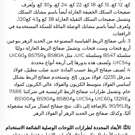
كغ، 12 كغ، 15 كغ، 18 كغ، 22 كغ، 24 كغ، و30 كغ. وتُعرف
صفيحات السكك الخفيفة العازلة أيضاً باسم مشابك السكك.
وتشمل صفيحات السكك الثقيلة العازلة 38 كغ و43 كغ120،
وتُعرف أيضاً باسم مشابك الوصلة المائلة للسكة المستخدمة في
الرافعات.
3. تأتي صفائح الربط القياسية المصنوعة من الحديد الزهر بنوعين:
أربع فتحات وست فتحات. وتشمل صفائح الربط العازلة دوليًا
سلسلة BS47 وسلسلة UIC، مثل BS80A وBS75R وUIC60
وUIC54. وتُصنف هذه بدورها إلى أربعة أنواع محددة.
4. تُصنف صفائح الربط حسب المادة: حديد صلب مطيل، فولاذ
مدرفل Q235، فولاذ مزور، إلخ. وتستخدم صفائح الربط بشكل
أساسي الفولاذ متوسط الكربون والفولاذ عالي الكربون كمواد
خام. وتشمل طرازات صفائح الربط الرئيسية في شركتنا 115RE
و132RE وUIC60 وUIC54 وBS80A وBS90A وBS100A
و90/91LB. بالإضافة إلى ذلك، ننتج صفائح اتصال مركبة مشغولة
آليًا، وكذلك صفائح من الحديد الزهر أو الفولاذ الزهر.
ثالثًا. الأبعاد المحددة لطرازات اللوحات الوصلية الشائعة الاستخدام
ملاحظة: الأبعاد المذكورة أعلاه لأغراض الإشارة فقط. قد تختلف