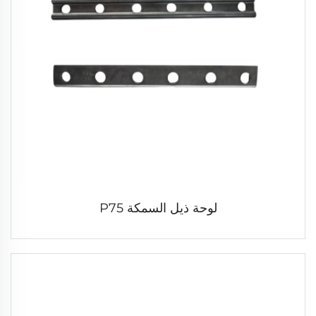
لوحة ذيل السمكة P75