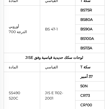
سكة T
القياسي
المادة
BS75R
BS80A
أوروبي
BS 47-1
BS90A
الدرجة 700
BS100A
BS113A
لوحات سكك حديدية قياسية وفق JISE
سكة T
القياسي
المادة
37 أمبير
50N
SS490
JIS E 1102-
CR73
S20C
2001
CR¹00