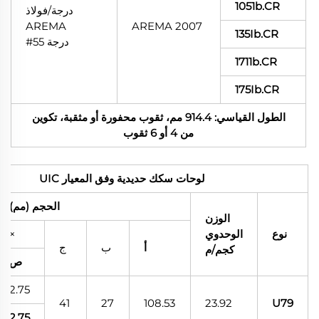
1051b.CR
درجة/فولاذ
AREMA
AREMA 2007
135Ib.CR
درجة 55#
1711b.CR
175Ib.CR
الطول القياسي: 914.4 مم، ثقوب محفورة أو مثقبة، تكوين
من 4 أو 6 ثقوب
لوحات سكك حديدية وفق المعيار UIC
الحجم (مم)
الوزن
نوع
الوحدوي
×
أ
ب
ج
كجم/م
ص
2.75
41
27
108.53
23.92
U79
2.75