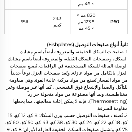
× 46 مم
820 مم ×
23.3
P60
123.8 مم
55#
كجم
× 45 مم
ثانياً. أنواع صفيحات التوصيل (Fishplates)
1. صفيحات السكك الخفيفة، والمعروفة أيضاً باسم مشابك
السكك، وصفيحات السكك الثقيلة، والمعروفة أيضاً باسم مشابك
الوصلة المائلة للسكة المستخدمة في الرافعات. تُصنع صفيحات
العزل بالكامل من مواد عازلة. وتُعد صفيحات العزل نوعاً جديداً
من مواد المسار تُصنع من مواد مركبة عالية القوة. وهي مقاومة
للتآكل والصدأ والإشعاع فوق البنفسجي، كما أنها غير موصلة وغير
مغناطيسية. وبما أنها مصنوعة من مواد متحولة حرارياً
(Thermosetting)، فإنه لا يمكن إعادة معالجتها، مما يجعلها
مقاومة للسرقة.
2. تُصنف صفيحات التوصيل حسب وزن السكك: 8 كغ، 12 كغ، 15
كغ، 18 كغ، 22 كغ، 24 كغ، 30 كغ، 38 كغ، 43 كغ، 50 كغ، 60 كغ،
75 كغ. وتشمل صفيحات السكك الخفيفة العازلة الأوزان: 8 كغ، 9