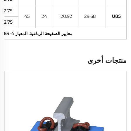
2.75
45
24
120.92
29.68
U85
2.75
معايير الصفيحة الرباعية: المعيار UIC 864-4، المعيار UIC 864-8
منتجات أخرى