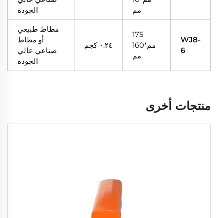
مم
الجودة
مطاط طبيعي
175
WJ8-
أو مطاط
مم*160
٠.٢٤ كجم
6
صناعي عالي
مم
الجودة
منتجات أخرى