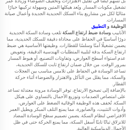
بل تسهم أيضًا في تقليل الاهتزازات وتخفيف الضوضاء وزيادة عمر
تشغيل مكونات المسار. ويُعد هيكلها المتين وسهولة تركيبها خيارًا
مثاليًا لكل من مشاريع بناء السكك الحديدية الجديدة وأعمال صيانة
المسارات.
الوظيفة و
التطبيق
الأنابيب
وسادة ضبط ارتفاع السكة
تلعب وسادة السكة الحديدية
دورًا أساسيًا في الحفاظ على محاذاة دقيقة للسكك الحديدية، مما
يضمن تشغيلًا آمنًا وسلسًا للقطارات. وظيفتها الأساسية هي ضبط
ارتفاع السكة بدقة لتلبية المتطلبات الهندسية الدقيقة، وتعويض
عدم استواء أسطح العوارض، وتفاوتات التصنيع، أو هبوط المسار
بمرور الوقت. من خلال ضمان ارتفاع ثابت للسكك الحديدية،
تساعد الوسادة في الحفاظ على تلامس مناسب بين العجلات
والسكة، مما يقلل من التآكل والاهتزاز والضوضاء أثناء حركة
القطار.
بالإضافة إلى تصحيح الارتفاع، توفر الوسادة مرونة معتدلة تساعد
على امتصاص الصدمات وتوزيع الأحمال بالتساوي على هيكل
السكة. تُخفف هذه الوظيفة الوقائية الضغط على العوارض،
وأدوات التثبيت، والصابورة، مما يمنع التلف المبكر ويطيل العمر
الافتراضي لنظام السكة. يضمن تصميم سطح الوسادة المضاد
للانزلاق ثباتًا ثابتًا أسفل السكة، مما يمنع الحركة حتى في ظل
الأحمال الديناميكية العالية.