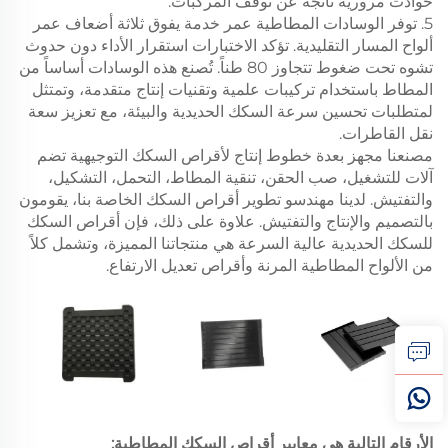
حوادث مرورية ناتجة عن توقف المركبات.
5. توفر الوسادات المطاطية عمر خدمة يفوق ثلاثة أضعاف عمر
ألواح المسار التقليدية. تؤكد الاختبارات استقرار الأداء دون حدوث
تشوه تحت ضغوط تتجاوز 80 طناً. تُصنع هذه الوسادات أساساً من
المطاط باستخدام تركيبات علمية وتقنيات إنتاج متقدمة، وتمتثل
لمتطلبات تحسين سرعة السكك الحديدية والبيئة، مع تعزيز سعة
نقل القاطرات.
مصنعنا مجهز بعدة خطوط إنتاج لأقراص السكك التوجيهية تضم
آلات للتشغيل، صب الحقن، تنقية المطاط، التحمل، التشكيل،
والتفتيش. لدينا مهندسو تطوير أقراص السكك الخاصة بنا، يقومون
بالتصميم والإنتاج والتفتيش. علاوة على ذلك، فإن أقراص السكك
للسكك الحديدية عالية السرعة هي منتجاتنا المميزة، وتشمل كلاً
من الألواح المطاطية المرنة وأقراص تعديل الارتفاع.
الأرقام التالية هي معايير أقراص السكك المطاطية: