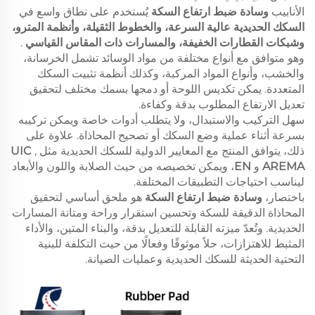
الأنابيب
وسادة ضبط ارتفاع السكة
يُستخدم على نطاق واسع في
السكك الحديدية عالية السرعة، والخطوط الثقيلة، وأنظمة المترو،
وشبكات القطارات الخفيفة، والمسارات ذات المقاس القياسي
.
وهو متوافق مع أنواع مختلفة من مواد الوسائد تشمل الخرسانة،
والخشب، وأنواع المواد المركبة، وكذلك أنظمة تثبيت السكك
المتعددة. يمكن تكديس اللوحة أو دمجها بسمك مختلف لتحقيق
تعديل الارتفاع المطلوب بدقة وكفاءة.
سهل التركيب والاستبدال، ولا يتطلب أدوات خاصة ويمكن تركيبه
بسرعة أثناء عملية وضع السكك أو تصحيح المحاذاة. علاوة على
ذلك، يتوافق المنتج مع المعايير الدولية للسكك الحديدية مثل
,
UIC
AREMA
و
EN
، ويمكن تخصيصه من حيث الصلابة واللون والأبعاد
ليناسب احتياجات التطبيقات المختلفة.
باختصار،
وسادة ضبط ارتفاع السكة
هو ملحق أساسي لتحقيق
المحاذاة الدقيقة للسكة وتحسين استقرار وراحة ومتانة المسارات
الحديدية. وتُعدّ ميزته القابلة للتعديل بدقة، والبناء المتين، والأداء
المثبط للاهتزازات، حلاً موثوقًا وفعالًا من حيث التكلفة للبنية
التحتية الحديثة للسكك الحديدية وعمليات الصيانة.