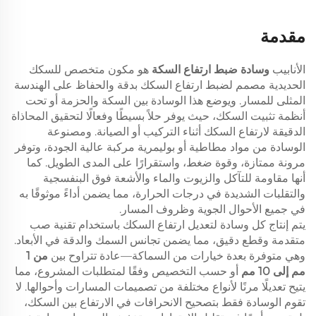
مقدمة
الأنابيب
وسادة ضبط ارتفاع السكة
هو مكون متخصص للسكك
الحديدية مصمم لضبط ارتفاع السكك بدقة والحفاظ على الهندسة
المثلى للمسار. ويوضع هذا الوسادة بين السكة والحزمة أو تحت
أنظمة تثبيت السكك، حيث يوفر حلاً بسيطًا وفعالًا لتحقيق المحاذاة
الدقيقة لارتفاع السكك أثناء التركيب أو الصيانة. ومصنوعة
الوسادة من مواد مطاطية أو بوليمرية مركبة عالية الجودة، وتوفر
مرونة ممتازة، وقوة ضغط، واستقرارًا على المدى الطويل. كما
أنها مقاومة للتآكل والزيوت والماء والأشعة فوق البنفسجية
والتقلبات الشديدة في درجات الحرارة، مما يضمن أداءً موثوقًا به
في جميع الأحوال الجوية وظروف المسار.
يتم إنتاج كل وسادة لتعديل ارتفاع السكك باستخدام تقنية صب
متقدمة وقطع دقيق، مما يضمن تجانس السمك والدقة في الأبعاد.
وهي متوفرة بعدة خيارات من السماكة—عادة تتراوح بين
من 1
مم إلى 10 مم
أو حسب التخصيص وفقًا لمتطلبات المشروع، مما
يتيح تعديلًا مرنًا لأنواع مختلفة من تصميمات المسارات وأحوالها. لا
تقوم الوسادة فقط بتصحيح الانحرافات في الارتفاع بين السكك،