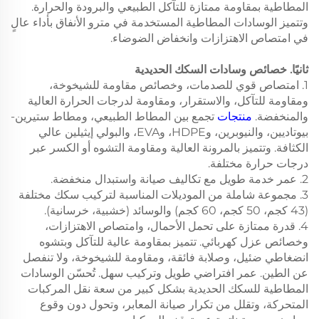
المطاطية بمقاومة ممتازة للتآكل الطبيعي والبرودة والحرارة.
وتتميز الوسادات المطاطية المستخدمة في مترو الأنفاق بأداء عالٍ
في امتصاص الاهتزازات وانخفاض الضوضاء.
ثانيًا. خصائص وسادات السكك الحديدية
1. امتصاص قوي للصدمات، وخصائص مقاومة للشيخوخة،
ومقاومة للتآكل، والاستقرار، ومقاومة لدرجات الحرارة العالية
والمنخفضة.
منتجات
تجمع بين المطاط الطبيعي، ومطاط ستيرين-
بيوتاديين، والنيوبرين، وHDPE، وEVA، والبولي إيثيلين عالي
الكثافة. وتتميز بالمرونة العالية ومقاومة التشوه أو الكسر عبر
درجات حرارة مختلفة.
2. عمر خدمة طويل مع تكاليف صيانة واستبدال منخفضة.
3. مجموعة شاملة من الموديلات المناسبة لتركيب سكك مختلفة
(43 كجم، 50 كجم، 60 كجم) والوسائد (خشبية، خرسانية).
4. قدرة ممتازة على تحمل الأحمال، وامتصاص الاهتزازات،
وخصائص عزل كهربائي. تتميز بمقاومة عالية للتآكل وبتشوه
انضغاطي ضئيل، وصلابة فائقة، ومقاومة للشيخوخة، ولا تنفصل
عن الطين. عمر افتراضي طويل وتركيب سهل. تُحسّن الوسادات
المطاطية للسكك الحديدية بشكل كبير من سعة نقل المركبات
المتحركة، وتقلل من تكرار صيانة المعابر، وتحول دون وقوع