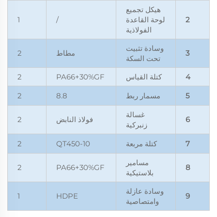
هيكل تجميع
2
لوحة القاعدة
/
1
الفولاذية
وسادة تثبيت
3
مطاط
2
تحت السكة
4
كتلة القياس
PA66+30%GF
2
5
مسمار ربط
8.8
2
غسالة
6
فولاذ النابض
2
زنبركية
7
كتلة مربعة
QT450-10
2
مسامير
2
PA66+30%GF
8
بلاستيكية
وسادة عازلة
1
HDPE
9
وامتصاصية