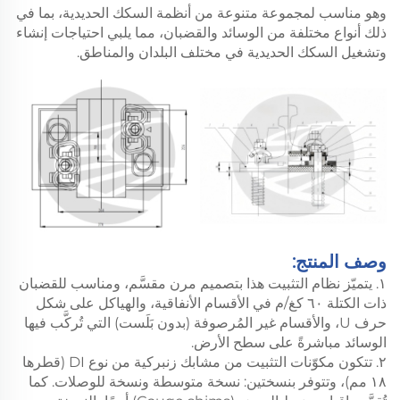
وهو مناسب لمجموعة متنوعة من أنظمة السكك الحديدية، بما في
ذلك أنواع مختلفة من الوسائد والقضبان، مما يلبي احتياجات إنشاء
وتشغيل السكك الحديدية في مختلف البلدان والمناطق.
وصف المنتج:
١. يتميّز نظام التثبيت هذا بتصميم مرن مقسَّم، ومناسب للقضبان
ذات الكتلة ٦٠ كغ/م في الأقسام الأنفاقية، والهياكل على شكل
حرف U، والأقسام غير المُرصوفة (بدون بَلَست) التي تُركَّب فيها
الوسائد مباشرةً على سطح الأرض.
٢. تتكون مكوّنات التثبيت من مشابك زنبركية من نوع DI (قطرها
١٨ مم)، وتتوفر بنسختين: نسخة متوسطة ونسخة للوصلات. كما