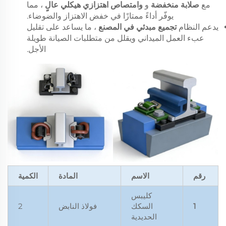
مع
صلابة منخفضة
و
وامتصاص اهتزازي هيكلي عالٍ
، مما
يوفّر أداءً ممتازًا في خفض الاهتزاز والضوضاء.
يدعم النظام
تجميع مبدئي في المصنع
، ما يساعد على تقليل
عبء العمل الميداني ويقلل من متطلبات الصيانة طويلة
الأجل.
رقم
الاسم
المادة
الكمية
كليبس
1
السكك
فولاذ النابض
2
الحديدية