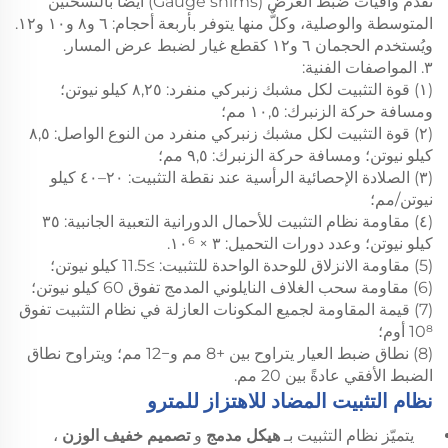
تُقدَّم واقيات ضبط العرض (Gauge shims) أيضًا بالنسختين
المتوسطة والوصلية، وكلٌّ منها يتوفر بأربعة أحجام: ٦ و٨ و١٠ و١٢.
ويُستخدم الحجمان ٦ و١٢ كقطع غيار لضبط عرض المسار.
٣. المواصفات الفنية:
(١) قوة التثبيت لكل مشبك زنبركي منفرد: ٨,٢٥ كيلو نيوتن؛
ومسافة حركة الزنبرك: ١٠,٥ مم؛
(٢) قوة التثبيت لكل مشبك زنبركي منفرد من النوع الواصل: ٨,٥
كيلو نيوتن؛ ومسافة حركة الزنبرك: ٩,٥ مم؛
(٣) الصلادة الإحصائية الرأسية عند نقطة التثبيت: ٢٠–٤٠ كيلو
نيوتن/مم؛
(٤) مقاومة نظام التثبيت للأحمال الدورانية التعبية الجانبية: ٣٥
كيلو نيوتن؛ وعدد دورات التحميل: ٣ × ١٠⁶.
(5) مقاومة الانزلاق للوحدة الواحدة للتثبيت: ≥11.5 كيلو نيوتن؛
(6) مقاومة سحب الغلاف النايلوني المدمج تفوق 60 كيلو نيوتن؛
(7) قيمة المقاومة لجميع المكونات العازلة في نظام التثبيت تفوق
10⁸ أوم؛
(8) نطاق ضبط العيار يتراوح بين +8 مم و−12 مم؛ ويتراوح نطاق
الضبط الأفقي عادةً بين 20 مم.
نظام التثبيت المضاد للاهتزاز للمترو
يتميّز نظام التثبيت بـ
هيكل مدمج
و
تصميم خفيف الوزن
،