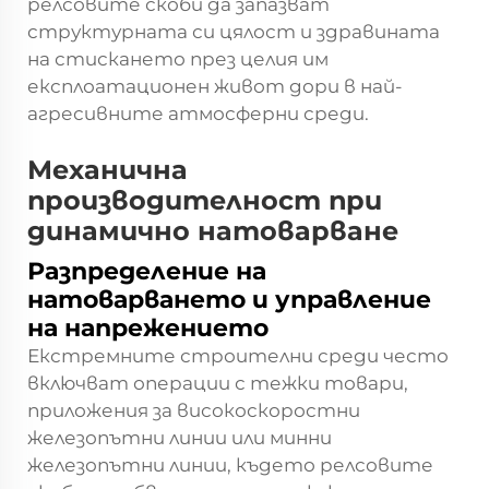
релсовите скоби да запазват
структурната си цялост и здравината
на стискането през целия им
експлоатационен живот дори в най-
агресивните атмосферни среди.
Механична
производителност при
динамично натоварване
Разпределение на
натоварването и управление
на напрежението
Екстремните строителни среди често
включват операции с тежки товари,
приложения за високоскоростни
железопътни линии или минни
железопътни линии, където релсовите