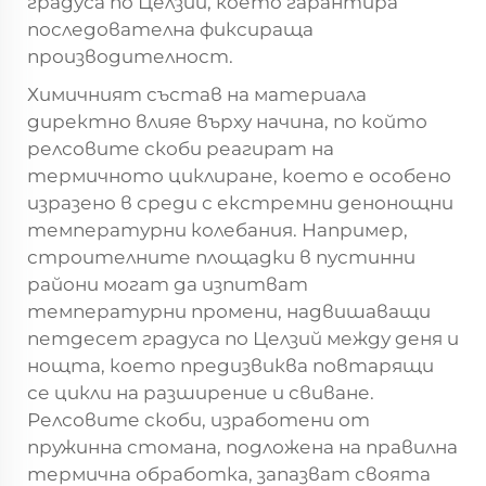
градуса по Целзий, което гарантира
последователна фиксираща
производителност.
Химичният състав на материала
директно влияе върху начина, по който
релсовите скоби реагират на
термичното циклиране, което е особено
изразено в среди с екстремни денонощни
температурни колебания. Например,
строителните площадки в пустинни
райони могат да изпитват
температурни промени, надвишаващи
петдесет градуса по Целзий между деня и
нощта, което предизвиква повтарящи
се цикли на разширение и свиване.
Релсовите скоби, изработени от
пружинна стомана, подложена на правилна
термична обработка, запазват своята