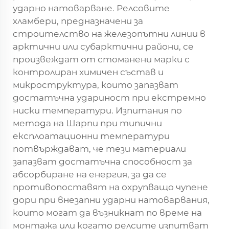
ударно натоварване. Релсовите
хламбери, предназначени за
строителство на железопътни линии в
арктични или субарктични райони, се
произвеждат от стоманени марки с
контролиран химичен състав и
микроструктура, които запазват
достатъчна удариност при екстремно
ниски температури. Изпитания по
метода на Шарпи при типични
експлоатационни температури
потвърждават, че тези материали
запазват достатъчна способност за
абсорбиране на енергия, за да се
противопоставят на охрупващо чупене
дори при внезапни ударни натоварвания,
които могат да възникнат по време на
монтажа или когато релсите изпитват