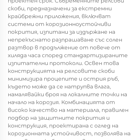
проектен срок. Съвременните релсови
скоби, предназначени за екстремни
крайбрежни приложения, включват
системи от корозионноустойчиви
покрития, изпитани за издържане на
непрекъснато разпрашаване със солен
разтвор в продължение от повече от
хиляда часа според стандартизираните
изпитателни протоколи. Освен това
конструкцията на релсовите скоби
минимизира процепите и острия ръб,
където може да се натрупва влага,
намалявайки броя на локалните точки на
начало на корозия. Комбинацията от
високо качество на материала, правилен
подбор на защитните покрития и
конструкция, проектирана с оглед на
корозионната устойчивост, позволява на