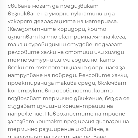
свиване могат да предизвикат
възникване на уморни пукнатини и да
ускорят деградацията на материала.
Железопътните коридори, които
изпитват както екстремна лятна жега,
така и сурови зимни студове, подлагат
релсовите халки на стотици или хиляди
температурни цикли годишно, като
всеки от тях потенциално допринася за
натрупване на повреди. Релсовите халки,
проектирани за такива среди, включват
конструктивни особености, които
позволяват термично движение, без да се
създават излишни концентрации на
напрежение. Повърхностите на триене
запазват контакт през целия диапазон на
термично разширение и свиване, а
диапазонът на еластично огъване