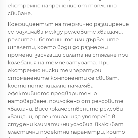
екстремно напрежение от топлинно
свиване.
Коефициентът на термично разширение
се различава между релсовите хващачи,
релсите и бетонните или дървените
шпалети, което води до размерни
промени, засягащи силата на стягане при
колебания на температурата. При
екстремно ниски температури
стоманените компоненти се свиват,
което потенциално намалява
ефективното предварително
натоварване, приложено от релсовите
хващачи. Висококачествените релсови
хващачи, проектирани за употреба в
студени климатични условия, включват
еластични проектни параметри, които