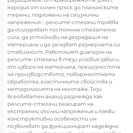
разширение, от крайбрежните зони с
корозия от солен пръск до планинските
терени, подложени на сеизмични
напрежения – релсите-стегачи трябва
да осигуряват постоянна стегателна
сила, да устойчиви на деградация на
материала и да запазват размерната си
стабилност. Работният диапазон на
релсите-стегачи в тези условия зависи
от избора на материала, прецизността
на производството, повърхностната
обработка, еластичните свойства и
методологията на монтажа. Този
всеобхватен анализ разглежда как
релсите-стегачи реагират на
екстремни околни напрежения и какви
конструктивни особености им
позволяват да функционират надеждно