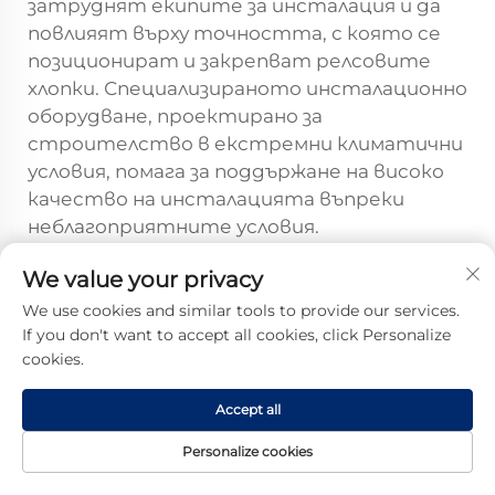
затруднят екипите за инсталация и да
повлияят върху точността, с която се
позиционират и закрепват релсовите
хлопки. Специализираното инсталационно
оборудване, проектирано за
строителство в екстремни климатични
условия, помага за поддържане на високо
качество на инсталацията въпреки
неблагоприятните условия.
Електроинструменти с контролиран
We value your privacy
въртящ момент и температурна
компенсация, прецизни измервателни
We use cookies and similar tools to provide our services.
If you don't want to accept all cookies, click Personalize
системи за проверка на деформацията на
cookies.
хлопките и протоколи за контрол на
качеството, адаптирани към
Accept all
атмосферните ограничения, всички те
допринасят за осигуряване на
Personalize cookies
съответствие на релсовите хлопки с