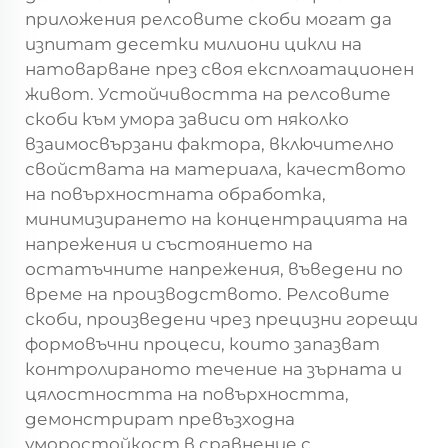
приложения релсовите скоби могат да
изпитат десетки милиони цикли на
натоварване през своя експлоатационен
живот. Устойчивостта на релсовите
скоби към умора зависи от няколко
взаимосвързани фактора, включително
свойствата на материала, качеството
на повърхностната обработка,
минимизирането на концентрацията на
напрежения и състоянието на
остатъчните напрежения, въведени по
време на производството. Релсовите
скоби, произведени чрез прецизни горещи
формовъчни процеси, които запазват
контролираното течение на зърната и
цялостността на повърхността,
демонстрират превъзходна
уморостойкост в сравнение с