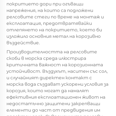
покритието дори при огъващи
напрежения, на които са подложени
релсовите стеги по време на монтаж и
експлоатация, предотвратявайки
отлепянето на покритието, което би
изложило основния метал на корозивно
въздействие.
Производителността на релсовите
скоби в морска среда илюстрира
критичната важност на корозионната
устойчивост. Въздухът, наситен със сол,
и случайният директен контакт с
морска вода създават ускорени условия за
корозия, които могат да намалят
ефективния експлоатационен живот на
недостатъчно защитени закрепващи
елементи до част от предвидения им