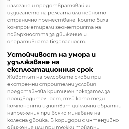
налягане и предотвратявайки
издигането на релсата или нейното
странично преместване, които биха
компрометирали геометрията на
повърхността за движение и
оперативната безопасност.
Устойчивост на умора и
удължаване на
експлоатационния срок
Животът на релсовите скоби при
екстремни строителни условия
представлява критичен показател за
производителност, тъй като тези
компоненти изпитват циклични обратни
напрежения при всяко минаване на
колесна двойка. В коридори с интензивно
движение или при тежки товарни