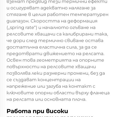
вземат предвид тези термични ефекти
и осигуряват адекватно налягане за
стягане в целия работен температурен
диапазон. Скоростта на деформация
(„spring rate“) и началното огъване на
релсовите хващачи са калибрирани така,
че дори след термично свиване остава
достатъчна еластична сила, за да се
предотврати движението на релсата.
Освен това геометрията на опорните
повърхности на релсовите хващачи
позволява леки размерни промени, без да
се създават концентрации на
напрежение или загуба на контакт с
ключовите опорни области върху фланеца
на релсата или основната плоча.
Работа при високи