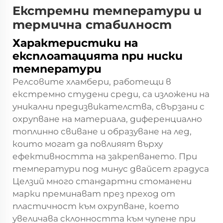
Екстремни температури и
термична стабилност
Характеристики на
експлоатацията при ниски
температури
Релсовите хламбери, работещи в
екстремно студени среди, са изложени на
уникални предизвикателства, свързани с
охрупване на материала, диференциално
топлинно свиване и образуване на лед,
които могат да повлияят върху
ефективността на закрепването. При
температури под минус двайсет градуса
Целзий много стандартни стоманени
марки преминават през преход от
пластичност към охрупване, което
увеличава склонността към чупене при