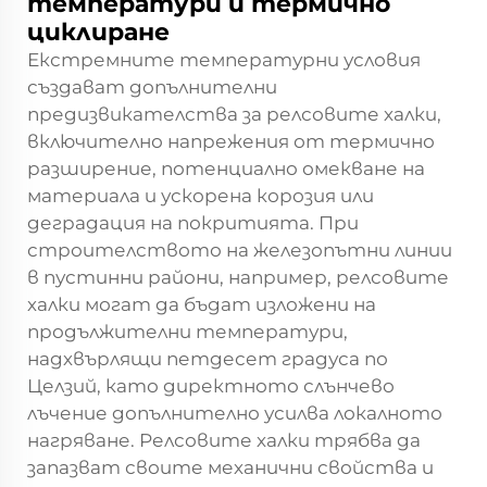
температури и термично
циклиране
Екстремните температурни условия
създават допълнителни
предизвикателства за релсовите халки,
включително напрежения от термично
разширение, потенциално омекване на
материала и ускорена корозия или
деградация на покритията. При
строителството на железопътни линии
в пустинни райони, например, релсовите
халки могат да бъдат изложени на
продължителни температури,
надхвърлящи петдесет градуса по
Целзий, като директното слънчево
лъчение допълнително усилва локалното
нагряване. Релсовите халки трябва да
запазват своите механични свойства и