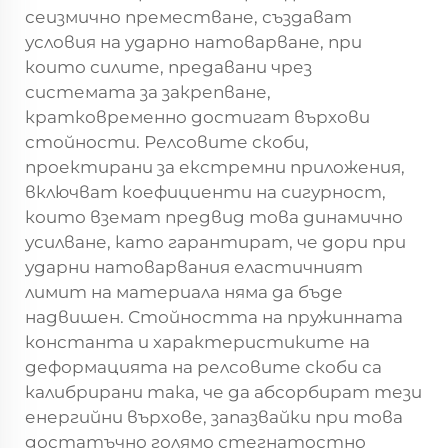
сеизмично преместване, създават
условия на ударно натоварване, при
които силите, предавани чрез
системата за закрепване,
кратковременно достигат върхови
стойности. Релсовите скоби,
проектирани за екстремни приложения,
включват коефициенти на сигурност,
които вземат предвид това динамично
усилване, като гарантират, че дори при
ударни натоварвания еластичният
лимит на материала няма да бъде
надвишен. Стойността на пружинната
константа и характеристиките на
деформацията на релсовите скоби са
калибрирани така, че да абсорбират тези
енергийни върхове, запазвайки при това
достатъчно голямо стегнатостно