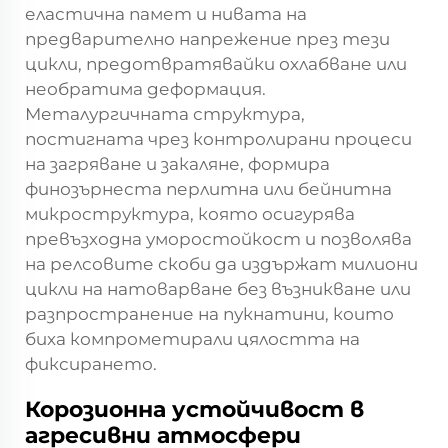
еластична памет и нивата на
предварително напрежение през тези
цикли, предотвратявайки охлабване или
необратима деформация.
Металургичната структура,
постигната чрез контролирани процеси
на загряване и закаляне, формира
финозърнеста перлитна или бейнитна
микроструктура, която осигурява
превъзходна уморостойкост и позволява
на релсовите скоби да издържат милиони
цикли на натоварване без възникване или
разпространение на пукнатини, които
биха компрометирали цялостта на
фиксирането.
Корозионна устойчивост в
агресивни атмосфери