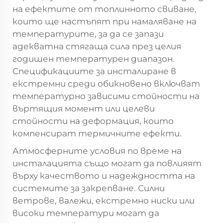
на ефектите от топлинното свиване,
които ще настъпят при намаляване на
температурите, за да се запази
адекватна стягаща сила през целия
годишен температурен диапазон.
Спецификациите за инсталиране в
екстремни среди обикновено включват
температурно зависими стойности на
въртящия момент или целеви
стойности на деформация, които
компенсират термичните ефекти.
Атмосферните условия по време на
инсталацията също могат да повлияят
върху качеството и надеждността на
системите за закрепване. Силни
ветрове, валежи, екстремно ниски или
високи температури могат да