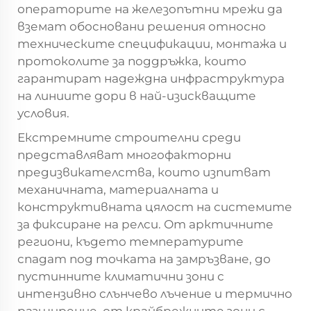
операторите на железопътни мрежи да
вземат обосновани решения относно
техническите спецификации, монтажа и
протоколите за поддръжка, които
гарантират надеждна инфраструктура
на линиите дори в най-изискващите
условия.
Екстремните строителни среди
представляват многофакторни
предизвикателства, които изпитват
механичната, материалната и
конструктивната цялост на системите
за фиксиране на релси. От арктичните
региони, където температурите
спадат под точката на замръзване, до
пустинните климатични зони с
интензивно слънчево лъчение и термично