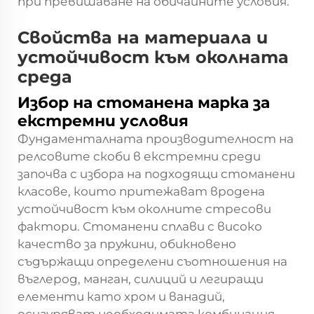
при превишаване на обичайните условия.
Свойства на материала и
устойчивост към околната
среда
Избор на стоманена марка за
екстремни условия
Фундаменталната производителност на
релсовите скоби в екстремни среди
започва с избора на подходящи стоманени
класове, които притежават вродена
устойчивост към околните стресови
фактори. Стоманени сплави с високо
качество за пружини, обикновено
съдържащи определени съотношения на
въглерод, манган, силиций и легиращи
елементи като хром и ванадий,