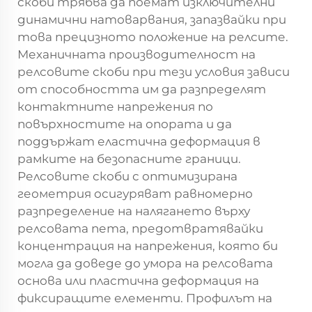
скоби трябва да поемат изключителни
динамични натоварвания, запазвайки при
това прецизното положение на релсите.
Механичната производителност на
релсовите скоби при тези условия зависи
от способността им да разпределят
контактните напрежения по
повърхностите на опората и да
поддържат еластична деформация в
рамките на безопасните граници.
Релсовите скоби с оптимизирана
геометрия осигуряват равномерно
разпределение на налягането върху
релсовата пета, предотвратявайки
концентрация на напрежения, която би
могла да доведе до умора на релсовата
основа или пластична деформация на
фиксиращите елементи. Профилът на