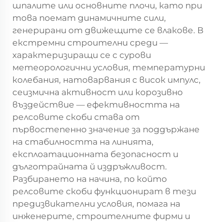
шпалите или основните плочи, като при
това поемат динамичните сили,
генерирани от движещите се влакове. В
екстремни строителни среди —
характеризиращи се с сурови
метеорологични условия, температурни
колебания, натоварвания с висок импулс,
сеизмична активност или корозивно
въздействие — ефективността на
релсовите скоби става от
първостепенно значение за поддържане
на стабилността на линията,
експлоатационната безопасност и
дълготрайната й издръжливост.
Разбирането на начина, по който
релсовите скоби функционират в тези
предизвикателни условия, помага на
инженерите, строителните фирми и