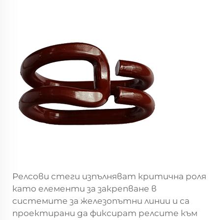
Релсови стеги
изпълняват критична роля
като елементи за закрепване в
системите за железопътни линии и са
проектирани да фиксират релсите към