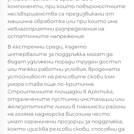
компоненти, при които повърхностните
несъвършенства са предизвикани от
машинна обработка или при които има
неблагоприятни разпределения на
остатъчните напрежения.
В екстремни среди, където
интервалите за поддръжка могат да
бъдат удължени поради труден достъп
или тежки работни условия, вродената
устойчивост на релсовите скоби към
умора става още по-критична.
Строителните площадки в Арктика,
отдалечените пустинни инсталации или
железопътните линии в планински райони
на голяма надморска височина често
имат ограничени прозорци за поддръжка,
което изисква релсови скоби, способни да