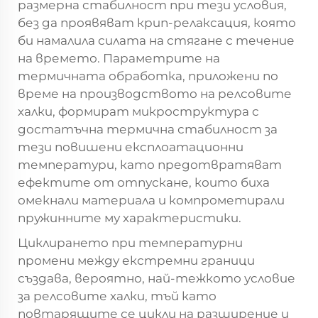
размерна стабилност при тези условия,
без да проявяват крип-релаксация, която
би намалила силата на стягане с течение
на времето. Параметрите на
термичната обработка, приложени по
време на производството на релсовите
халки, формират микроструктура с
достатъчна термична стабилност за
тези повишени експлоатационни
температури, като предотвратяват
ефектите от отпускане, които биха
омекнали материала и компрометирали
пружинните му характеристики.
Циклирането при температурни
промени между екстремни граници
създава, вероятно, най-тежкото условие
за релсовите халки, тъй като
повтарящите се цикли на разширение и