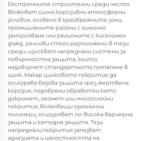
Екстремните строителни среди често
включват силно корозивни атмосферни
условия, особено в крайбрежните зони,
промишлените райони с химично
замърсяване или регионите с киселинен
дъжд.
релсови стеги
разположени в тези
среди, изискват напреднали системи за
повърхностна защита, които
надхвърлят стандартното потапяне в
цинк. Макар цинковото покритие да
осигурява базова защита чрез жертвена
корозия, подобрени обработки като
дакромет, геомет или многослойни
покрития, включващи органични
полимери, осигуряват по-висока бариерна
защита и катодна защита. Тези
напреднали покрития запазват
адхезията и цялостността на