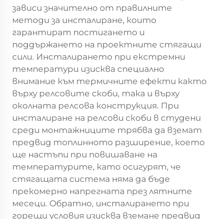
зависи значително от правилните
методи за инсталиране, които
гарантират постигането и
поддържането на проектните стягащи
сили. Инсталирането при екстремни
температури изисква специално
внимание към термичните ефекти както
върху релсовите скоби, така и върху
околната релсова конструкция. При
инсталиране на релсови скоби в студени
среди монтажниците трябва да вземат
предвид топлинното разширение, което
ще настъпи при повишаване на
температурите, като осигурят, че
стягащата система няма да бъде
прекомерно напрегната през лятните
месеци. Обратно, инсталирането при
горещи условия изисква вземане предвид