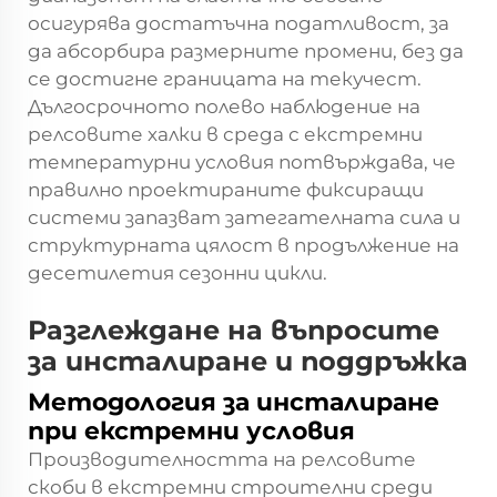
осигурява достатъчна податливост, за
да абсорбира размерните промени, без да
се достигне границата на текучест.
Дългосрочното полево наблюдение на
релсовите халки в среда с екстремни
температурни условия потвърждава, че
правилно проектираните фиксиращи
системи запазват затегателната сила и
структурната цялост в продължение на
десетилетия сезонни цикли.
Разглеждане на въпросите
за инсталиране и поддръжка
Методология за инсталиране
при екстремни условия
Производителността на релсовите
скоби в екстремни строителни среди