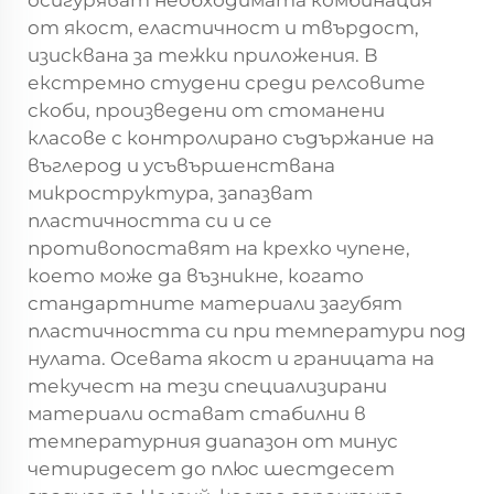
осигуряват необходимата комбинация
от якост, еластичност и твърдост,
изисквана за тежки приложения. В
екстремно студени среди релсовите
скоби, произведени от стоманени
класове с контролирано съдържание на
въглерод и усъвършенствана
микроструктура, запазват
пластичността си и се
противопоставят на крехко чупене,
което може да възникне, когато
стандартните материали загубят
пластичността си при температури под
нулата. Осевата якост и границата на
текучест на тези специализирани
материали остават стабилни в
температурния диапазон от минус
четиридесет до плюс шестдесет