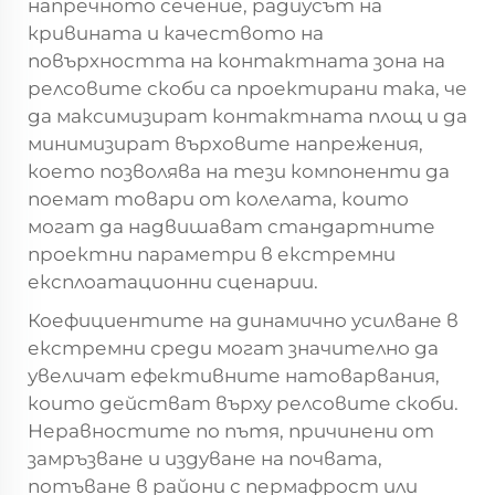
напречното сечение, радиусът на
кривината и качеството на
повърхността на контактната зона на
релсовите скоби са проектирани така, че
да максимизират контактната площ и да
минимизират върховите напрежения,
което позволява на тези компоненти да
поемат товари от колелата, които
могат да надвишават стандартните
проектни параметри в екстремни
експлоатационни сценарии.
Коефициентите на динамично усилване в
екстремни среди могат значително да
увеличат ефективните натоварвания,
които действат върху релсовите скоби.
Неравностите по пътя, причинени от
замръзване и издуване на почвата,
потъване в райони с пермафрост или