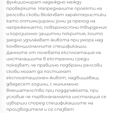
функционират надеждно между
проверките. Напредналите проекти на
релсови скоби включват характеристики
като оптимизирани зони за преход на
напрежението, повърхностни твърдения
и корозионно-защитни покрития, които
заедно удължават живота при умора над
конвенционалните спецификации.
Данните от полевата експлоатация на
инсталациите в екстремни среди
показват, че правилно подбрани релсови
скоби могат да постигнат
експлоатационен живот, надвишаващ
двадесет години, с минимално
вмешателство при поддръжката, при
условие че първоначалната инсталация се
извърши според спецификациите на
производителя и се спазват