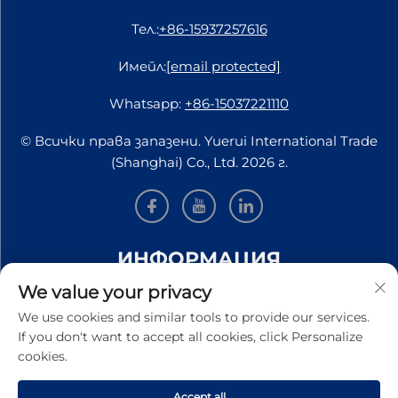
Тел.:
+86-15937257616
Имейл:
[email protected]
Whatsapp:
+86-15037221110
© Всички права запазени. Yuerui International Trade
(Shanghai) Co., Ltd. 2026 г.
ИНФОРМАЦИЯ
We value your privacy
Запишете се, за да получавате нашия седмичен
We use cookies and similar tools to provide our services.
бюлетин
If you don't want to accept all cookies, click Personalize
cookies.
Accept all