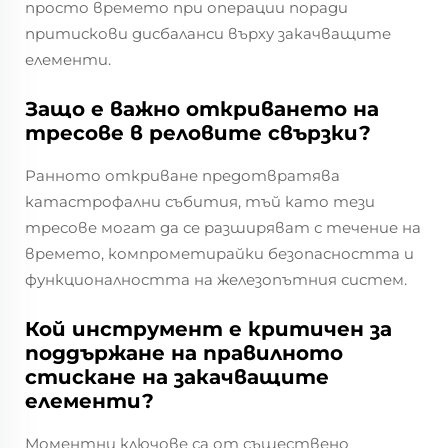
просто времето при операции поради
притискови дисбаланси върху закачващите
елементи.
Защо е важно откриването на
тресове в реловите свързки?
Ранното откриване предотвратява
катастрофални събития, тъй като тези
тресове могат да се разширяват с течение на
времето, компрометирайки безопасността и
функционалността на железопътния систем.
Кой инструмент е критичен за
поддържане на правилното
стискане на закачващите
елементи?
Моментни ключове са от съществено