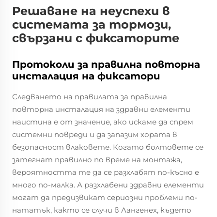
Решаване на неуспехи в
системата за тормози,
свързани с фиксаторите
Протоколи за правилна повторна
инсталация на фиксатори
Следването на правилата за правилна
повторна инсталация на здравни елементи
наистина е от значение, ако искаме да спрем
системни повреди и да запазим хората в
безопасност влаковете. Когато болтовете се
затегнат правилно по време на монтажа,
вероятността те да се разхлабят по-късно е
много по-малка. А разхлабени здравни елементи
могат да предизвикат сериозни проблеми по-
нататък, както се случи в Лангенех, където