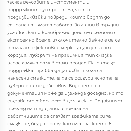
засяга релсовите инструменти и
поддръжните устройства, често
предизвиквайки повреди, които водят до
спиране на цялата работа. За линии в трудни
условия, като крайбрежни зони или региони с
екстремно време, изключително важно е да се
прилагат ефективни мерки за защита от
корозия. Изборът на правилния тип смазка
играе голяма роля в този процес. Екипите за
поддръжка трябва да записват кога са
нанесени смазките, за да се осигури яснота за
извършените действия. Воденето на
документация може да изглежда досадно, но то
създава отговорност в целия екип. Редовният
преглед на тези записи помага на
работниците да спазват графиката си за
смазване, без да пропускат места, което в