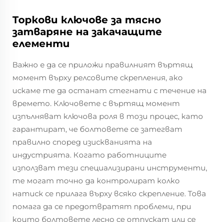
Торкови ключове за тясно
затваряне на закачащите
елементи
Важно е да се приложи правилният въртящ
момент върху релсовите скрепления, ако
искаме те да останат стегнати с течение на
времето. Ключовете с въртящ момент
изпълняват ключова роля в този процес, като
гарантират, че болтовете се затегват
правилно според изискванията на
индустрията. Когато работниците
използват тези специализирани инструменти,
те могат точно да контролират колко
натиск се прилага върху всяко скрепление. Това
помага да се предотвратят проблеми, при
които болтовете лесно се отпускат или се