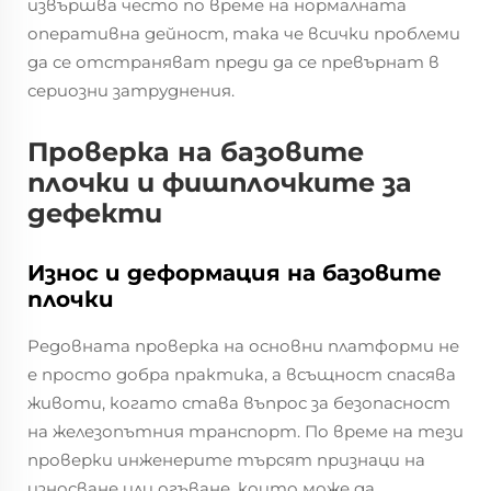
извършва често по време на нормалната
оперативна дейност, така че всички проблеми
да се отстраняват преди да се превърнат в
сериозни затруднения.
Проверка на базовите
плочки и фишплочките за
дефекти
Износ и деформация на базовите
плочки
Редовната проверка на основни платформи не
е просто добра практика, а всъщност спасява
животи, когато става въпрос за безопасност
на железопътния транспорт. По време на тези
проверки инженерите търсят признаци на
износване или огъване, които може да