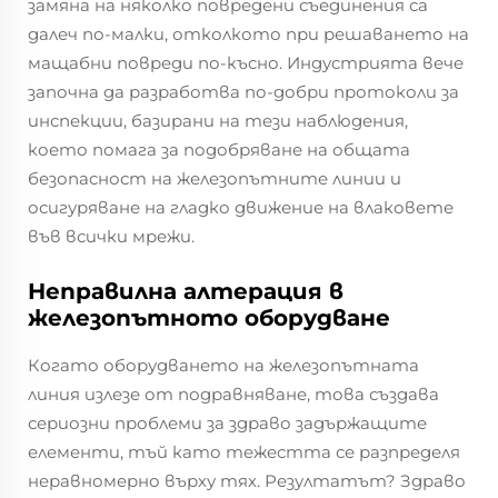
замяна на няколко повредени съединения са
далеч по-малки, отколкото при решаването на
мащабни повреди по-късно. Индустрията вече
започна да разработва по-добри протоколи за
инспекции, базирани на тези наблюдения,
което помага за подобряване на общата
безопасност на железопътните линии и
осигуряване на гладко движение на влаковете
във всички мрежи.
Неправилна алтерация в
железопътното оборудване
Когато оборудването на железопътната
линия излезе от подравняване, това създава
сериозни проблеми за здраво задържащите
елементи, тъй като тежестта се разпределя
неравномерно върху тях. Резултатът? Здраво