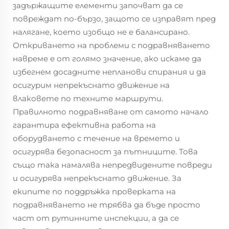
задържащите елементи започват да се
повреждат по-бързо, защото се изправят пред
налягане, което изобщо не е балансирано.
Откриването на проблеми с подравняването
навреме е от голямо значение, ако искаме да
избегнем досадните непланови спирания и да
осигурим непрекъснато движение на
влаковете по техните маршрути.
Правилното подравняване от самото начало
гарантира ефективна работа на
оборудването с течение на времето и
осигурява безопасност за пътниците. Това
също така намалява непредвидените повреди
и осигурява непрекъснато движение. За
екипите по поддръжка проверката на
подравняването не трябва да бъде просто
част от рутинните инспекции, а да се