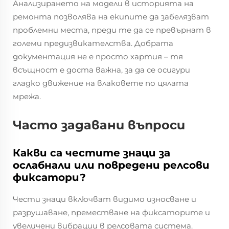
Анализирането на модели в историята на
ремонта позволява на екипите да забелязват
проблемни места, преди те да се превърнат в
големи предизвикателства. Добрата
документация не е просто хартия – тя
всъщност е доста важна, за да се осигури
гладко движение на влаковете по цялата
мрежа.
Часто задавани въпроси
Какви са честите знаци за
ослабнали или повредени релсови
фиксатори?
Чести знаци включват видимо износване и
разрушаване, преместване на фиксаторите и
увеличени вибрации в релсовата система.