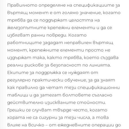
Правилното определяне на спецификациите за
въртящ момент е от голямо значение, когато
трябва да се поддържат целостта на
железопътните крепежни елементи и да се
избягват ранни повреди. Когато
работниците зададат неправилен въртящ
момент, крепежните елементи просто не
издържат така, както трябва, което създава
реални рискове за безопасност по линията.
Екипите за поддръжка се нуждаят от
регулярно практически обучение, за да знаят
как правилно да четат тези спецификационни
таблици и да затегат болтовете съгласно
действително изискваните стойности.
Грешки се случват твърде често, когато
хората не са сигурни за тези числа, а това
влияе на всичко – от ежедневните операции до