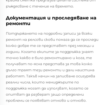
крайна сметка предпазва цялата система от
ръждясване с течение на времето.
Документация и проследяване на
ремонти
Потдържането на подробни записи за всеки
ремонт на релсови скоби помага да се проследи
колко добре те се представят през месеци и
години. Когато екипите за поддръжка знаят
точно какво е било ремонтирано и кога, те
получават по-ясна представа за това колко
дълго траят тези ремонти и дали наистина
работят. Такъв начин на записване осигурява
реални числа, които мениджърите по
поддръжка могат да използват, когато се
опитват да разберат защо определени
проблеми се появяват отново и отново.