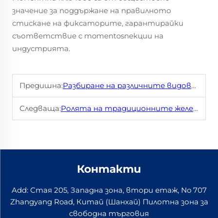
значение за поддържане на правилното
стискане на фиксаторите, гарантирайки
съответствие с momentosпекции на
индустрията.
Предишна:
Разбиране на различните видове традиционни железопъти преградки
Следваща:
Ролята на традиционните железопътни закачащи елементи при тежки фрахтови операции
Контакти
Add: Стая 205, Западна зона, втори етаж, No 707
Zhangyang Road, Китай (Шанхай) Пилотна зона за
свободна търговия