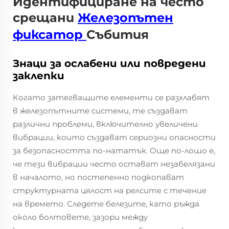
Идентифициране на често
срещани
Железопътен
фиксатор
Събития
Знаци за ослабени или повредени
заклепки
Когато затегващите елементи се разхлабят
в железопътните системи, те създават
различни проблеми, включително увеличени
вибрации, които създават сериозни опасности
за безопасността по-нататък. Още по-лошо е,
че тези вибрации често остават незабелязани
в началото, но постепенно подкопават
структурната цялост на релсите с течение
на времето. Следете белезите, като ръжда
около болтовете, зазори между