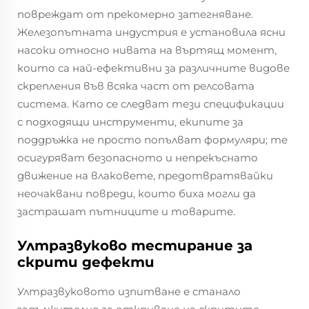
повреждат от прекомерно затегняване.
Железопътната индустрия е установила ясни
насоки относно нивата на въртящ момент,
които са най-ефективни за различните видове
скрепления във всяка част от релсовата
система. Като се следват тези спецификации
с подходящи инструменти, екипите за
поддръжка не просто попълват формуляри; те
осигуряват безопасното и непрекъснато
движение на влаковете, предотвратявайки
неочаквани повреди, които биха могли да
застрашат пътниците и товарите.
Ултразвуково тестирание за
скрити дефекти
Ултразвуковото изпитване е станало