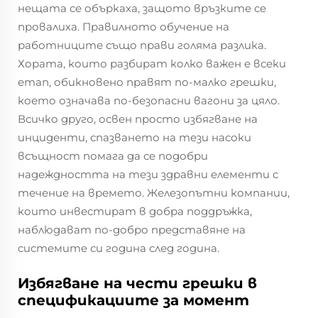
нещата се объркаха, защото връзките се
провалиха. Правилното обучение на
работниците също прави голяма разлика.
Хората, които разбират колко важен е всеки
етап, обикновено правят по-малко грешки,
което означава по-безопасни вагони за цяло.
Всичко друго, освен просто избягване на
инциденти, спазването на тези насоки
всъщност помага да се подобри
надеждността на тези здравни елементи с
течение на времето. Железопътни компании,
които инвестират в добра поддръжка,
наблюдават по-добро представяне на
системите си година след година.
Избягване на чести грешки в
спецификациите за момент