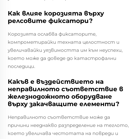
Как влияе корозията върху
релсовите фиксатори?
Корозията ослабва фиксаторите,
компрометирайки техната целостност и
увеличавайки уязвимостта им към неуспехи,
което може да доведе до катастрофални
последици.
Какъв е въздействието на
неправилното съответствие в
железнодожното оборудване
върху закачващите елементи?
Неправилното съответствие може да
причини нееднакво разпределение на теглото,
което увеличава честотата на повреди и