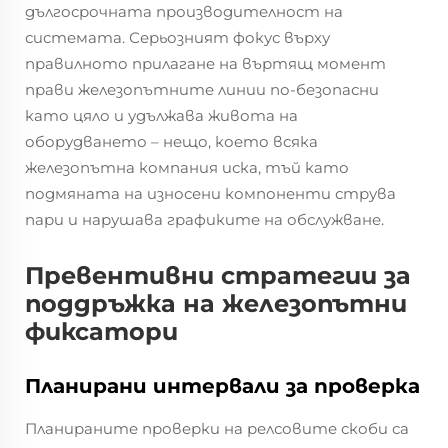
дългосрочната производителност на
системата. Серьозният фокус върху
правилното прилагане на въртящ момент
прави железопътните линии по-безопасни
като цяло и удължава живота на
оборудването – нещо, което всяка
железопътна компания иска, тъй като
подмяната на износени компоненти струва
пари и нарушава графиките на обслужване.
Превентивни стратегии за
поддръжка на железопътни
фиксатори
Планирани интервали за проверка
Планираните проверки на релсовите скоби са