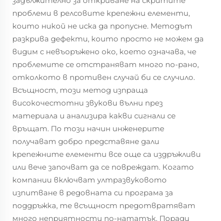
задължително за откриване на скритите
проблеми в релсовите крепежни елементи,
които никой не иска да пропусне. Методът
разкрива дефекти, които просто не можем да
видим с невъоръжено око, което означава, че
проблемите се отстраняват много по-рано,
отколкото в противен случай би се случило.
Всъщност, този метод изпраща
високочестотни звукови вълни през
материала и анализира какви сигнали се
връщат. По този начин инженерите
получават добро представяне дали
крепежните елементи все още са издръжливи
или вече започват да се повреждат. Когато
компании включват ултразвуковото
изпитване в редовната си програма за
поддръжка, те всъщност предотвратяват
много неприятности по-нататък. Поради