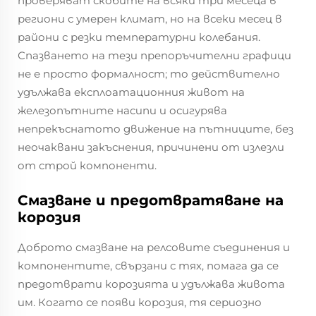
проверяват скобите на всяки три месеца в
региони с умерен климат, но на всеки месец в
райони с резки температурни колебания.
Спазването на тези препоръчителни графици
не е просто формалност; то действително
удължава експлоатационния живот на
железопътните насипи и осигурява
непрекъснатото движение на пътниците, без
неочаквани закъснения, причинени от излезли
от строй компоненти.
Смазване и предотвратяване на
корозия
Доброто смазване на релсовите съединения и
компонентите, свързани с тях, помага да се
предотврати корозията и удължава живота
им. Когато се появи корозия, тя сериозно