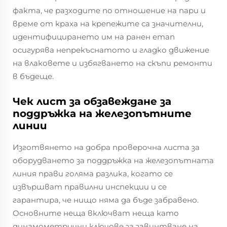
факта, че разходите по отношение на пари и
време от краха на крепежите са значителни,
идентифицирането им на ранен етап
осигурява непрекъснатото и гладко движение
на влаковете и избягването на скъпи ремонти
в бъдеще.
Чек лист за обзавеждане за
поддръжка на железопътните
линии
Изготвянето на добра проверочна листа за
оборудването за поддръжка на железопътната
линия прави голяма разлика, когато се
извършват правилни инспекции и се
гарантира, че нищо няма да бъде забравено.
Основните неща включват неща като
динамометрични ключове за завинтване на