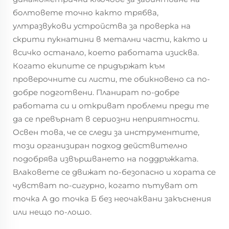
болтовете точно както трябва,
ултразвукови устройства за проверка на
скрити пукнатини в метални части, както и
всичко останало, което работата изисква.
Когато екипите се придържат към
проверочните си листи, те обикновено са по-
добре подготвени. Планират по-добре
работата си и откриват проблеми преди те
да се превърнат в сериозни неприятности.
Освен това, че се следи за инструментите,
този организиран подход действително
подобрява извършването на поддръжката.
Влаковете се движат по-безопасно и хората се
чувстват по-сигурно, когато пътуват от
точка А до точка Б без неочаквани закъснения
или нещо по-лошо.