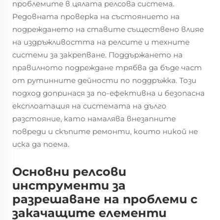
проблемите в цялата релсова система.
Редовната проверка на състоянието на
подреждането на ставите съществено влияе
на издръжливостта на релсите и техните
системи за закрепване. Поддържането на
правилното подреждане трябва да бъде част
от рутинните дейности по поддръжка. Този
подход допринася за по-ефективна и безопасна
експлоатация на системата на дълго
разстояние, като намалява внезапните
повреди и скъпите ремонти, които никой не
иска да поема.
Основни релсови
инструменти за
разрешаване на проблеми с
закачащите елементи