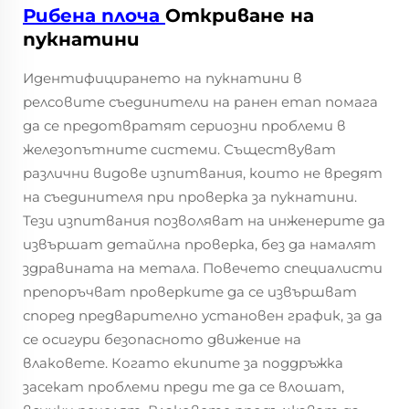
Рибена плоча
Откриване на
пукнатини
Идентифицирането на пукнатини в
релсовите съединители на ранен етап помага
да се предотвратят сериозни проблеми в
железопътните системи. Съществуват
различни видове изпитвания, които не вредят
на съединителя при проверка за пукнатини.
Тези изпитвания позволяват на инженерите да
извършат детайлна проверка, без да намалят
здравината на метала. Повечето специалисти
препоръчват проверките да се извършват
според предварително установен график, за да
се осигури безопасното движение на
влаковете. Когато екипите за поддръжка
засекат проблеми преди те да се влошат,