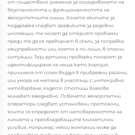
от съществено значение за осигуряването на
безопасността и функционалността на
железопътните линии. Когато екипите за
поддръжка спазват графиките за редовни
инспекции, те могат да открият проблеми
преди те да се превърнат в скъпи за поправка
неизправности или, което е по-лошо, в опасни
ситуации. Тези рутинни проверки помагат за
идентифициране на неща като корозия,
причинена от солен въздух в прибрежни райони,
или умора на метала в участъци с интензивно
натоварване, където стотици влакове
минават ежедневно. Повечето железопътни
оператори следват установени протоколи,
които се определят от натовареността на
линията и преобладаващите климатични
условия. Например, някои компании може да