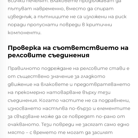
всички печелят. Влаковете продължават да
пътуват навременно, вместо да спират
изведнъж, а пътниците не са изложени на риск
поради пропуснати повреди в критични
компоненти.
Проверка на съответствието на
релсовите съединения
Правилното подреждане на релсовите стави е
от съществено значение за гладкото
движение на влаковете и предотвратяването
на прекомерно натоварване върху тези
съединения. Когато частите не са подравнени,
износването настъпва по-бързо и елементите
за свързване може да се повредят по-рано от
очакваното. Тези повреди не засягат само едно
място – с времето те могат да засилят