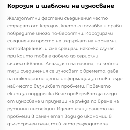
Корозия и шаблони на износване
Железопътни фастени съединения често
страдат от корозия, което ги ослабва и прави
повредите много по-вероятни. Корозирали
съединения просто не издържат на нормални
натоварвания, и сме срещали няколко случая,
при които това е довело до сериозни
съшестввания. Анализът на начина, по който
тези съединения се износват с времето, дава
на инженерите ценна информация за това къде
най-често възникват проблеми. Повечето
екипи за поддръжка вече проверяват за следи
от износване и признаци на ръжда по време на
рутинни инспекции. Идентифицирането на
проблеми в ранен етап води до икономии в
дългосрочен план, тъй като разходите за