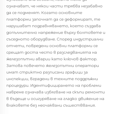
означават, че някои части трябва незабавно
да се подменят. Когато основните
платформи започнат да се деформират, те
нарушават подравняването, което създава
допълнително напрежение върху болтовете и
съседното оборудване. Според индустриални
отчети, повредени основни платформи се
срещат доста често в разследванията на
железопътни аварии като ключов фактор.
Затова повечето железопътни оператори
имат стриктно разписани графици за
инспекции, вградени в техните поддръжни
процедури. Идентифицирането на проблеми
навреме означава избягване на скъпи ремонти
в бъдеще и осигуряване на гладко движение на
влаковете без неочаквани съшестввания.