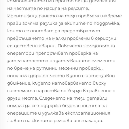
компонентите или просто обща дислокация
на частите по насипа на релсите.
Идентифицирането на тези проблеми навреме
прави голяма разлика за екипите по поддръжка,
които се опитват да предотвратят
превръщането на малки проблеми в сериозни
съществени аварии. Повечето железопътни
оператори препоръчват проверка на
затегнатостта на затегващите елементи
по време на рутинни месечни проверки,
понякога дори по-често в зони с интензивно
движение, където натоварването върху
системата нараства по-бързо в сравнение с
други места. Следенето на тези детайли
помага да се поддържа безопасността на
операциите и удължава експлоатационния
живот на скъпите релсови инсталации.