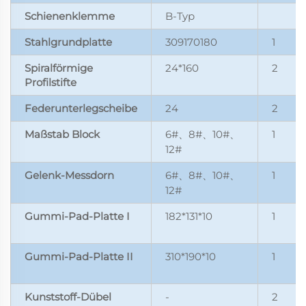
Schienenklemme
B-Typ
Stahlgrundplatte
309170180
1
Spiralförmige
24*160
2
Profilstifte
Federunterlegscheibe
24
2
Maßstab Block
6#
8#
10#
1
、
、
、
12#
Gelenk-Messdorn
6#
8#
10#
1
、
、
、
12#
Gummi-Pad-Platte I
182*131*10
1
Gummi-Pad-Platte II
310*190*10
1
Kunststoff-Dübel
-
2