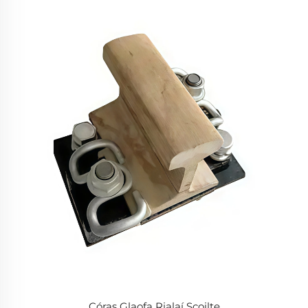
Córas Glaofa Rialaí Scoilte