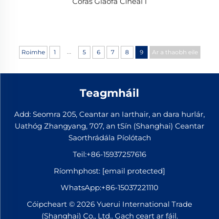
Córas Glaofa Cineál I
...
Roimhe
1
5
6
7
8
9
Ar a thaobh eile
Teagmháil
Add: Seomra 205, Ceantar an Iarthair, an dara hurlár,
Uathóg Zhangyang, 707, an tSín (Shanghai) Ceantar
Saorthrádála Píolótach
Teil:
+86-15937257616
Ríomhphost:
[email protected]
WhatsApp:
+86-15037221110
Cóipcheart © 2026 Yuerui International Trade
(Shanghai) Co., Ltd.. Gach ceart ar fáil.