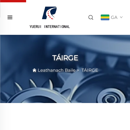
GA
TÁIRGE
Leathanach Baile
>
TÁIRGE