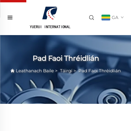
GA
Pad Faoi Thréidlián
Leathanach Baile
>
Táirgí
>
Pad Faoi Thréidlián