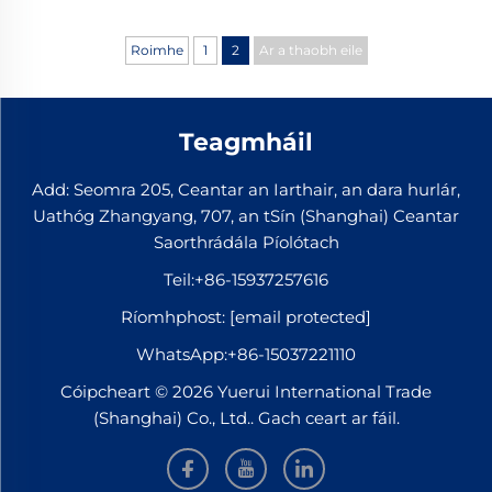
Roimhe
1
2
Ar a thaobh eile
Teagmháil
Add: Seomra 205, Ceantar an Iarthair, an dara hurlár,
Uathóg Zhangyang, 707, an tSín (Shanghai) Ceantar
Saorthrádála Píolótach
Teil:
+86-15937257616
Ríomhphost:
[email protected]
WhatsApp:
+86-15037221110
Cóipcheart © 2026 Yuerui International Trade
(Shanghai) Co., Ltd.. Gach ceart ar fáil.