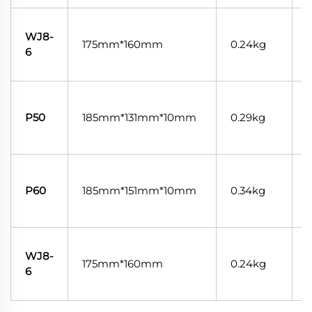
WJ8-
n
175mm*160mm
0.24kg
6
s
n
P50
185mm*131mm*10mm
0.29kg
s
n
P60
185mm*151mm*10mm
0.34kg
s
WJ8-
n
175mm*160mm
0.24kg
6
s