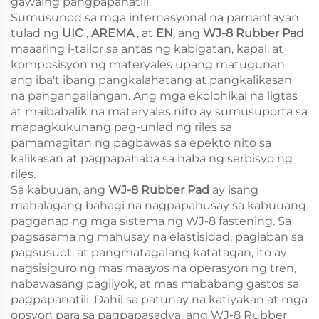
gawaing pangpapanatili.
Sumusunod sa mga internasyonal na pamantayan
tulad ng
UIC
,
AREMA
, at
EN
, ang
WJ-8 Rubber Pad
maaaring i-tailor sa antas ng kabigatan, kapal, at
komposisyon ng materyales upang matugunan
ang iba't ibang pangkalahatang at pangkalikasan
na pangangailangan. Ang mga ekolohikal na ligtas
at maibabalik na materyales nito ay sumusuporta sa
mapagkukunang pag-unlad ng riles sa
pamamagitan ng pagbawas sa epekto nito sa
kalikasan at pagpapahaba sa haba ng serbisyo ng
riles.
Sa kabuuan, ang
WJ-8 Rubber Pad
ay isang
mahalagang bahagi na nagpapahusay sa kabuuang
pagganap ng mga sistema ng WJ-8 fastening. Sa
pagsasama ng mahusay na elastisidad, paglaban sa
pagsusuot, at pangmatagalang katatagan, ito ay
nagsisiguro ng mas maayos na operasyon ng tren,
nabawasang pagliyok, at mas mababang gastos sa
pagpapanatili. Dahil sa patunay na katiyakan at mga
opsyon para sa pagpapasadya, ang WJ-8 Rubber