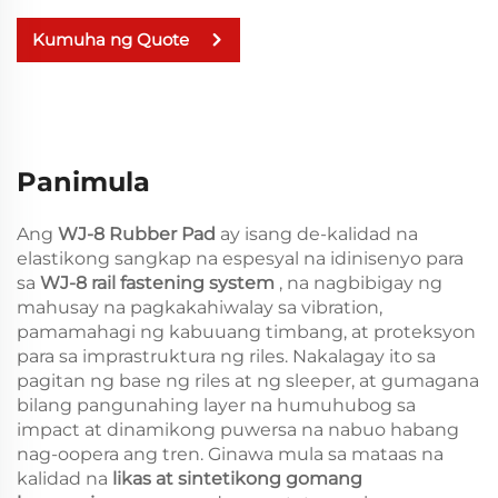
Kumuha ng Quote
Panimula
Ang
WJ-8 Rubber Pad
ay isang de-kalidad na
elastikong sangkap na espesyal na idinisenyo para
sa
WJ-8 rail fastening system
, na nagbibigay ng
mahusay na pagkakahiwalay sa vibration,
pamamahagi ng kabuuang timbang, at proteksyon
para sa imprastruktura ng riles. Nakalagay ito sa
pagitan ng base ng riles at ng sleeper, at gumagana
bilang pangunahing layer na humuhubog sa
impact at dinamikong puwersa na nabuo habang
nag-oopera ang tren. Ginawa mula sa mataas na
kalidad na
likas at sintetikong gomang