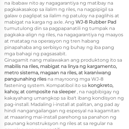
na ibabaw nito ay nagagarantiya ng matibay na
pagkakasakop sa ilalim ng riles, na nagpipigil sa
galaw o paglipat sa ilalim ng patuloy na paglihis at
mabigat na karga ng axle. Ang
WJ-8 Rubber Pad
tumutulong din sa pagpapanatili ng tumpak na
pagkaka-align ng riles, na nagagarantiya ng maayos
at matatag na operasyon ng tren habang
pinapahaba ang serbisyo ng buhay ng iba pang
mga bahagi ng pagsasabit.
Ginagamit nang malawakan ang produktong ito sa
mabilis na riles, mabigat na linya ng kargamento,
metro sistema, magaan na riles, at karaniwang
pangunahing riles
na mayroong mga WJ-8
fastening system. Kompatibol ito sa
kongkreto,
kahoy, at composite na sleeper
, na nagbibigay ng
kakayahang umangkop sa iba't ibang kondisyon ng
pag-install. Madaling i-install at palitan, ang pad ay
hindi nangangailangan ng espesyal na kagamitan
at maaaring mai-install parehong sa panahon ng
paunang konstruksyon ng riles at sa regular na