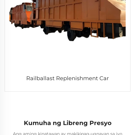
Railballast Replenishment Car
Kumuha ng Libreng Presyo
Ang aming kinatawan ay makikipag-ugnayan sa iyo