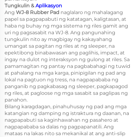
Tungkulin &
Aplikasyon
Ang
WJ-8 Rubber Pad
naglalaro ng mahalagang
papel sa pagpapabuti ng katatagan, kaligtasan, at
haba ng buhay ng mga sistema ng riles gamit ang
uri ng pagsasabit na WJ-8. Ang pangunahing
tungkulin nito ay magbigay ng kakayahang
umangat sa pagitan ng riles at ng sleeper, na
epektibong binabawasan ang paglihis, impact, at
ingay na dulot ng interaksyon ng gulong at riles. Sa
pamamagitan ng pantay na pagbabahagi ng tuwid
at pahalang na mga karga, pinipigilan ng pad ang
lokal na pagtuon ng tress, na nagpapababa ng
panganib ng pagkabasag ng sleeper, pagkapagod
ng riles, at pagloose ng mga sasabit sa paglipas ng
panahon.
Bilang karagdagan, pinahuhusay ng pad ang mga
katangian ng damping ng istraktura ng daanan, na
nagpapabuti sa kaginhawahan ng pasahero at
nagpapababa sa dalas ng pagpapanatili. Ang
mataas na lakas nito sa mekanikal at ang anti-slip