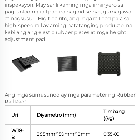
inspeksyon. May sarili kaming mga inhinyero sa
pag-unlad ng rail pad na nagdidisenyo, gumagawa,
at nagsusuri. Higit pa rito, ang mga rail pad para sa
high-speed rail ay aming natatanging produkto, na
kabilang ang elastic rubber plates at mga height
adjustment pad.
Ang mga sumusunod ay mga parameter ng Rubber
Rail Pad:
Timbang
Uri
Diyametro (mm)
((kg)
WJ8-
285mm*150mm*12mm
0.35KG
B