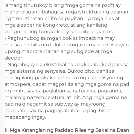
lamang tinutukoy bilang "mga goma na pad") ay
mahahalagang bahagi sa mga istruktura ng daanan
ng tren. Itinatanim ito sa pagitan ng mga riles at
mga sleeper na kongkreto, at ang kanilang
pangunahing tungkulin ay kinabibilangan ng:
- Paghuhubog sa mga tibok at impact na may
mataas na bilis na dulot ng mga dumaang sasakyan
upang maprotektahan ang subgrade at mga
sleeper
- Nagbibigay ng elektrikal na pagkakabukod para sa
mga sistema ng senyales. Bukod dito, dahil sa
matagalang pagkakalantad sa mga kondisyon ng
atmospera, dapat magpakita ang mga goma na pad
ng mahusay na paglaban sa natural na pagtanda,
malamig na temperatura, at init. Ang mga goma na
pad na ginagamit sa subway ay mayroong
napakahusay na pagpapababa ng paglihis at
mababang ingay.
II. Mga Katangian ng Padded Riles ng Bakal na Daan