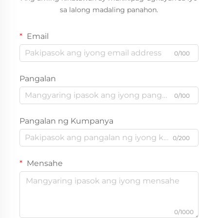
sa lalong madaling panahon.
Email
0/100
Pangalan
0/100
Pangalan ng Kumpanya
0/200
Mensahe
0/1000