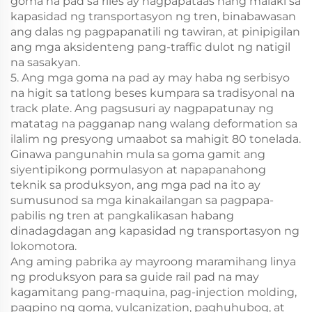
goma na pad sa riles ay nagpapataas nang malaki sa
kapasidad ng transportasyon ng tren, binabawasan
ang dalas ng pagpapanatili ng tawiran, at pinipigilan
ang mga aksidenteng pang-traffic dulot ng natigil
na sasakyan.
5. Ang mga goma na pad ay may haba ng serbisyo
na higit sa tatlong beses kumpara sa tradisyonal na
track plate. Ang pagsusuri ay nagpapatunay ng
matatag na pagganap nang walang deformation sa
ilalim ng presyong umaabot sa mahigit 80 tonelada.
Ginawa pangunahin mula sa goma gamit ang
siyentipikong pormulasyon at napapanahong
teknik sa produksyon, ang mga pad na ito ay
sumusunod sa mga kinakailangan sa pagpapa-
pabilis ng tren at pangkalikasan habang
dinadagdagan ang kapasidad ng transportasyon ng
lokomotora.
Ang aming pabrika ay mayroong maramihang linya
ng produksyon para sa guide rail pad na may
kagamitang pang-maquina, pag-injection molding,
pagpino ng goma, vulcanization, paghuhubog, at