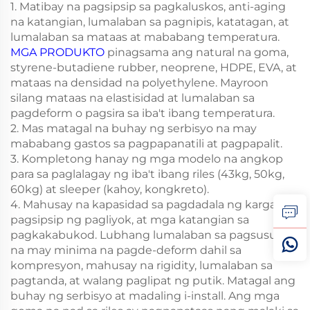
1. Matibay na pagsipsip sa pagkaluskos, anti-aging
na katangian, lumalaban sa pagnipis, katatagan, at
lumalaban sa mataas at mababang temperatura.
MGA PRODUKTO
pinagsama ang natural na goma,
styrene-butadiene rubber, neoprene, HDPE, EVA, at
mataas na densidad na polyethylene. Mayroon
silang mataas na elastisidad at lumalaban sa
pagdeform o pagsira sa iba't ibang temperatura.
2. Mas matagal na buhay ng serbisyo na may
mababang gastos sa pagpapanatili at pagpapalit.
3. Kompletong hanay ng mga modelo na angkop
para sa paglalagay ng iba't ibang riles (43kg, 50kg,
60kg) at sleeper (kahoy, kongkreto).
4. Mahusay na kapasidad sa pagdadala ng karga,
pagsipsip ng pagliyok, at mga katangian sa
pagkakabukod. Lubhang lumalaban sa pagsusuot
na may minima na pagde-deform dahil sa
kompresyon, mahusay na rigidity, lumalaban sa
pagtanda, at walang paglipat ng putik. Matagal ang
buhay ng serbisyo at madaling i-install. Ang mga