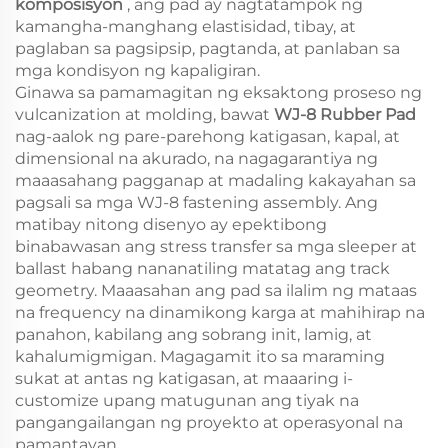
komposisyon
, ang pad ay nagtatampok ng
kamangha-manghang elastisidad, tibay, at
paglaban sa pagsipsip, pagtanda, at panlaban sa
mga kondisyon ng kapaligiran.
Ginawa sa pamamagitan ng eksaktong proseso ng
vulcanization at molding, bawat
WJ-8 Rubber Pad
nag-aalok ng pare-parehong katigasan, kapal, at
dimensional na akurado, na nagagarantiya ng
maaasahang pagganap at madaling kakayahan sa
pagsali sa mga WJ-8 fastening assembly. Ang
matibay nitong disenyo ay epektibong
binabawasan ang stress transfer sa mga sleeper at
ballast habang nananatiling matatag ang track
geometry. Maaasahan ang pad sa ilalim ng mataas
na frequency na dinamikong karga at mahihirap na
panahon, kabilang ang sobrang init, lamig, at
kahalumigmigan. Magagamit ito sa maraming
sukat at antas ng katigasan, at maaaring i-
customize upang matugunan ang tiyak na
pangangailangan ng proyekto at operasyonal na
pamantayan.