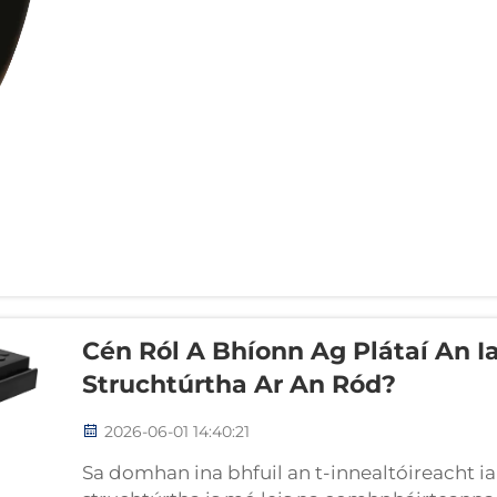
Cén Ról A Bhíonn Ag Plátaí An I
Struchtúrtha Ar An Ród?
2026-06-01 14:40:21
Sa domhan ina bhfuil an t-innealtóireacht ia