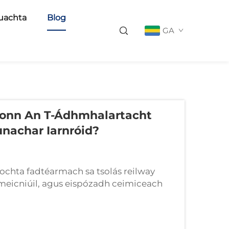
uachta
Blog
GA
íonn An T-Ádhmhalartacht
nachar Iarnróid?
ochta fadtéarmach sa tsolás reilway
t meicniúil, agus eispózadh ceimiceach
cann na rialacha leis na sliabháin agus a
 f...