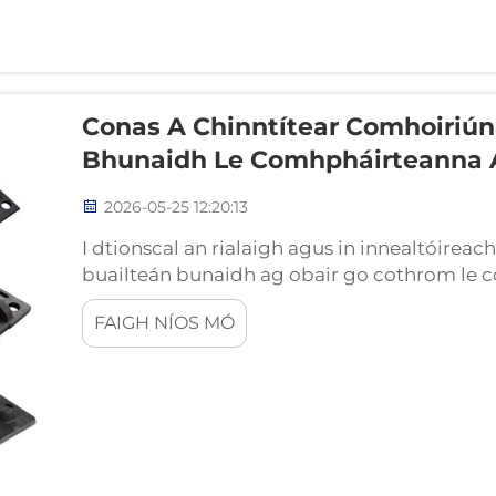
Conas A Chinntítear Comhoiriún
Bhunaidh Le Comhpháirteanna 
2026-05-25 12:20:13
I dtionscal an rialaigh agus in innealtóireac
buailteán bunaidh ag obair go cothrom le 
céimeanna is tábhachtaí — ach is minic a m
FAIGH NÍOS MÓ
ailtireachta. Is é an easnamh idir an buailte