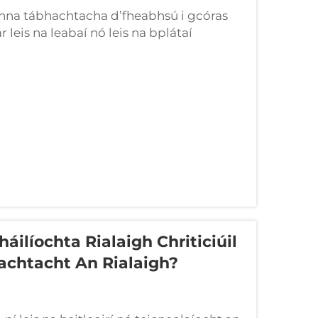
nna tábhachtacha d’fheabhsú i gcóras
r leis na leabaí nó leis na bplátaí
gheineann na traeiní ag bogadh a aithris.
air...
áilíochta Rialaigh Chriticiúil
achtacht An Rialaigh?