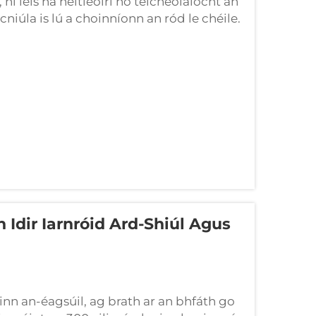
ní leis na heitleoirí nó teicneolaíocht an
iúla is lú a choinníonn an ród le chéile.
í, na boltanna, na plátaí ceangail, agus an
n Idir Iarnróid Ard-Shiúl Agus
ainn an-éagsúil, ag brath ar an bhfáth go