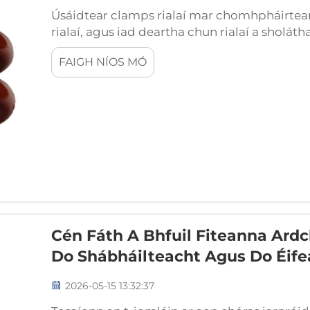
Úsáidtear clamps rialaí mar chomhpháirtea
rialaí, agus iad deartha chun rialaí a sholátha
bunaithe, agus an fhorceanna dinimiciúla a 
FAIGH NÍOS MÓ
I dtimpeallachtaí tógála an-éagsúla—caracht
Cén Fáth A Bhfuil Fiteanna Ardch
Do Shábháilteacht Agus Do Éife
2026-05-15 13:32:37