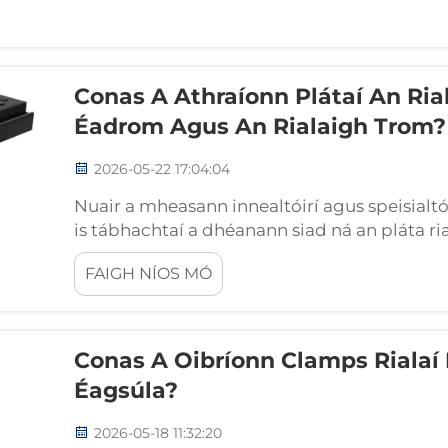
Conas A Athraíonn Plátaí An Ria
Éadrom Agus An Rialaigh Trom?
2026-05-22 17:04:04
Nuair a mheasann innealtóirí agus speisialtóir
is tábhachtaí a dhéanann siad ná an pláta ri
atá i gceist. Tá na comhpháirteanna atá mar a
FAIGH NÍOS MÓ
criticiúil...
Conas A Oibríonn Clamps Rialaí 
Éagsúla?
2026-05-18 11:32:20