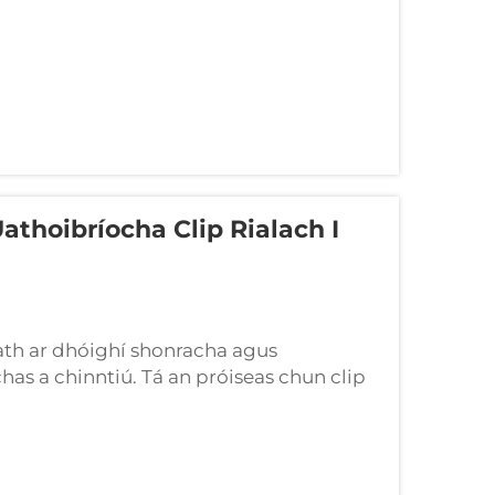
athoibríocha Clip Rialach I
ath ar dhóighí shonracha agus
as a chinntiú. Tá an próiseas chun clip
 láimhe go dtí córais uathoibríocha casta.