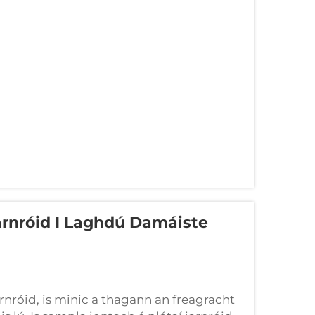
arnróid I Laghdú Damáiste
rnróid, is minic a thagann an freagracht