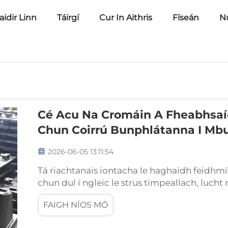
idir Linn
Táirgí
Cur In Aithris
Físeán
N
Cé Acu Na Cromáin A Fheabhsa
Chun Coirrú Bunphlátanna I Mbu
2026-06-05 13:11:54
Tá riachtanais iontacha le haghaidh feidhmí
chun dul i ngleic le strus timpeallach, luch
thar dhéagóidí. Is iad na plátaí bunais a nas
FAIGH NÍOS MÓ
dháileann na lucht go dtí an struchtúr rialach,