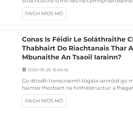
struchtúrtha is mó leis na comhpháirteanna is
— beag i dtreo chumra agus tábhachtach i 
FAIGH NÍOS MÓ
suite ag an idirghnéithe idir an ...
Conas Is Féidir Le Soláthraithe 
Thabhairt Do Riachtanais Thar A
Mbunaithe An Tsaoil Iarainn?
2026-05-26 16:04:45
Go dtíodh tionscnaimh tógála iarnróid go mi
haimsir fhorbairt na hinfréistructúir a fhá
thagann riachtanais éigeandála maidir le tó
FAIGH NÍOS MÓ
athsholáthar éigeandála, leathnú an iarnróid 