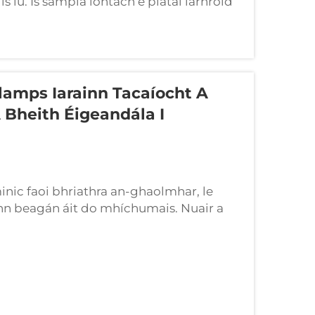
 lú. Is sampla iontach é plátaí iarnróid
bhfunktion. Tá na comhpháirteanna seo
Clamps Iarainn Tacaíocht A
 Bheith Éigeandála I
nic faoi bhriathra an-ghaolmhar, le
gann beagán áit do mhíchumais. Nuair a
gáil iarnróid, an-bheag a bheidh ann ó
luath, nó...