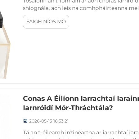
Tosaíonn an t-iomláin ar aon chóras iarnróid, 
shiognála, ach leis na comhpháirteanna meicn
Iarmhairtí iarnróid — na clipthe, na fásanóir
FAIGH NÍOS MÓ
trealamh gaolmhar eile a ...
Conas A Éilíonn Iarrachtaí Iarain
Iarnróidí Mór-Thráchtála?
2026-05-13 16:53:21
Tá an t-éileamh inžinéartha ar iarrachtaí iar