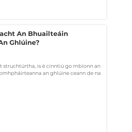
acht An Bhuailteáin
An Ghlúine?
ht struchtúrtha, is é cinntiú go mbíonn an
comhpháirteanna an ghlúine ceann de na
heasann tú go mícheart — sa phróiseas
án bunaidh agus an...