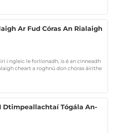
laigh Ar Fud Córas An Rialaigh
í i ngleic le forlíonadh, is é an cinneadh
alaigh cheart a roghnú don chóras áirithe
 dúirt sé go simplí seo ag imirt ról
I Dtimpeallachtaí Tógála An-