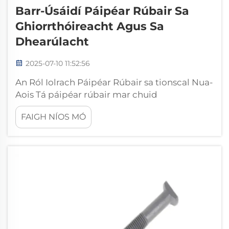
Barr-Úsáidí Páipéar Rúbair Sa
Ghiorrthóireacht Agus Sa
Dhearúlacht
2025-07-10 11:52:56
An Ról Iolrach Páipéar Rúbair sa tionscal Nua-
Aois Tá páipéar rúbair mar chuid
neamhspleách i go leor tionscail mar gheall
FAIGH NÍOS MÓ
ar a gcuid éagsúla comhcheangailt
shuíocháin, éadóchas, agus éilimh fuarú
crainte. Tá na príomhchuid seo crua...