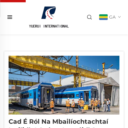
GA
Cad É Ról Na Mbailíochtachtaí