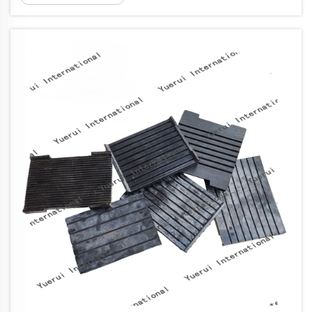
innealtóireacht ag aghaidh ar challaíocht
timpeallachta gan éideadh. Tá na
príomhchuidí seo crua... cosantóirí a chruthú.