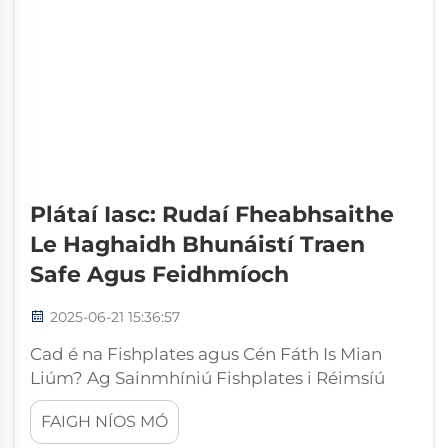
Plátaí Iasc: Rudaí Fheabhsaithe
Le Haghaidh Bhunáistí Traen
Safe Agus Feidhmíoch
2025-06-21 15:36:57
Cad é na Fishplates agus Cén Fáth Is Mian
Liúm? Ag Sainmhíniú Fishplates i Réimsíú
Iarnróidhe Is é Fishplates, plátaí splicé nó
FAIGH NÍOS MÓ
naisc róil na codanna tábhachtach i gcóras