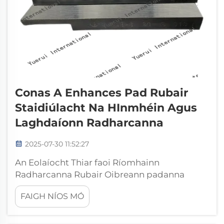
Conas A Enhances Pad Rubair
Staidiúlacht Na HInmhéin Agus
Laghdaíonn Radharcanna
2025-07-30 11:52:27
An Eolaíocht Thiar faoi Ríomhainn
Radharcanna Rubair Oibreann padanna
rubair mar ríchlíona idir mhaisnéirí agus a n-
FAIGH NÍOS MÓ
ábhar taobh thiar, ag athrú radharcanna
árach go h-éineolta teochta. Oibreann na
príonna seo elastomer trí chruthú ...