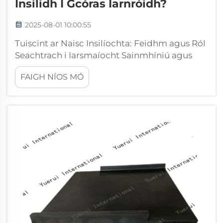
Insilidh I Gcóras Iarnróidh?
2025-08-01 10:00:55
Tuiscint ar Naisc Insilíochta: Feidhm agus Ról
Seachtrach i Iarsmaíocht Sainmhíniú agus
Feidhm Bhunúsach Naisc Insilíochta Tá
FAIGH NÍOS MÓ
feidhm na n-insilíocht mar chuid speisialta
de iarsmaíocht trachta a chosc leictreachas ó
bheith ina mbuailfidh idir na hoibríochtaí
éagsúla...