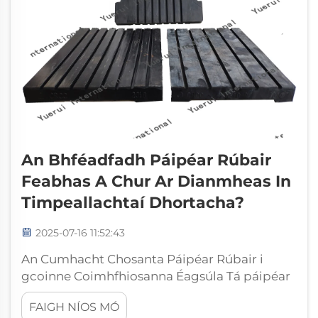
An Bhféadfadh Páipéar Rúbair
Feabhas A Chur Ar Dianmheas In
Timpeallachtaí Dhortacha?
2025-07-16 11:52:43
An Cumhacht Chosanta Páipéar Rúbair i
gcoinne Coimhfhiosanna Éagsúla Tá páipéar
rúbair mar shearcraíochtaí gan ainm i go leor
FAIGH NÍOS MÓ
úsáidí tionsclaíocha agus tráchtála áit a bhfuil