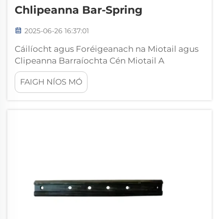
Chlipeanna Bar-Spring
2025-06-26 16:37:01
Cáilíocht agus Foréigeanach na Miotail agus
Clipeanna Barraíochta Cén Miotail A
Chinntíonn Foréigeanacht Ar Fhad? Tá an t-
FAIGH NÍOS MÓ
ábhar úsáidte tábhachtach don
fhoréigeanacht agus éifeachtúlacht
clipeanna barraíochta. Déantar na habhair
seo a bheith déanta as cruaithíol, ca...