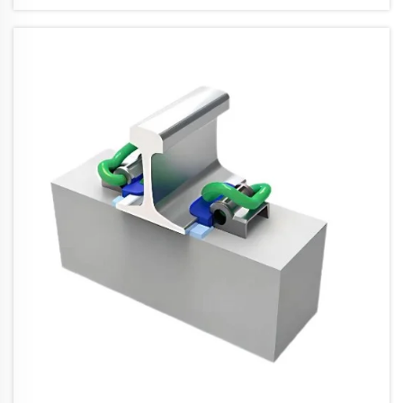
iarnróidhe. Naisc sé dha róil ar an am céanna,
ag cosaint an tarchurraíocht leictreach...