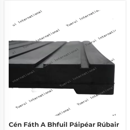
Cén Fáth A Bhfuil Páipéar Rúbair