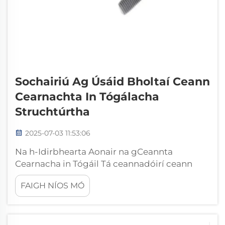
Sochairiú Ag Úsáid Bholtaí Ceann
Cearnachta In Tógálacha
Struchtúrtha
2025-07-03 11:53:06
Na h-Idirbhearta Aonair na gCeannta
Cearnacha in Tógáil Tá ceannadóirí ceann
cearnach in úsáid thar céadta bliain mar
FAIGH NÍOS MÓ
réiteach ceannadóra ina dtacaíocht
leictéireachta, ag ofráil idirbhearta a
dhéanann iad go háirithe oiriúnach do chuir i
bhfeidhm le hachar mór...