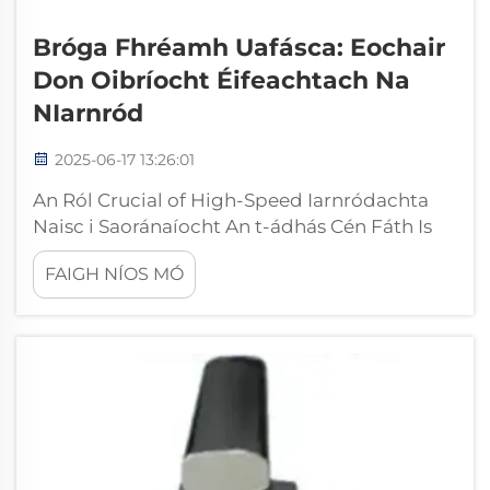
Bróga Fhréamh Uafásca: Eochair
Don Oibríocht Éifeachtach Na
NIarnród
2025-06-17 13:26:01
An Ról Crucial of High-Speed Iarnródachta
Naisc i Saoránaíocht An t-ádhás Cén Fáth Is
Mian Liúm do Stabilité Iarnródachta Speed-
FAIGH NÍOS MÓ
Ard Naisc, cuid mhór den rian, go háirithe
dona rian iarnróidhe luath-ruith. Tá siad ag
obair do ...