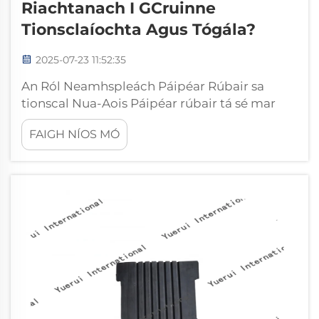
Riachtanach I GCruinne
Tionsclaíochta Agus Tógála?
2025-07-23 11:52:35
An Ról Neamhspleách Páipéar Rúbair sa
tionscal Nua-Aois Páipéar rúbair tá sé mar
chuid bunúsach i gcruthúnna tionsclaíocha
FAIGH NÍOS MÓ
agus tógála, soluithe a thairgeann a
gcomhcheangailt éadóchas leis an iomchaint
oibre. Tá na príomhchuid seo crua-... agus
iolrach.