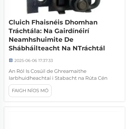
Cluich Fhaisnéis Dhomhan
Tráchtála: Na Gairdínéirí
Neamhshuimite De
Shábháilteacht Na NTráchtál
2025-06-06 17:37:33
An Ról Is Cosúil de Ghreamaithe
Iarbhuidheachtaí i Stabacht na Rúta Cén
Chaoi a Roinn Ghreamaithe Tréineachnaína
FAIGH NÍOS MÓ
Luchtanna Dinimiceach Tá greamaithe
iarbhuidheacha clasaiceacha páirtíní rúta i
gceart seasta. Coinneoidh siad na barraí ar na
lópaí agus iad ag sreadadh...