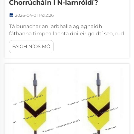
Chorrúcháin I N-Iarnróidí?
2026-04-01 14:12:26
Tá bunachar an iarbhalla ag aghaidh
fáthanna timpeallachta doiléir go dtí seo, rud
a chiallaíonn go bhfuil rogha na dtairgeán
FAIGH NÍOS MÓ
thar a bheith tábhachtach le haghaidh
feidhmíocht fhadtéarmach agus slándála. Ní
mór do phinntí rianaithe, comhpháirteanna
ríthábhachtacha a choinníonn na rialacha leis
na scannáin iarnróid, an tuirse a sheasamh
nach amháin...