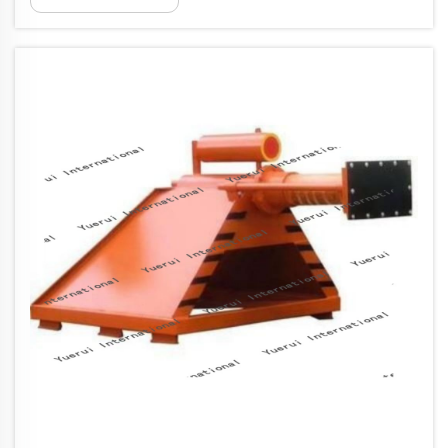
tógála rialach na ráile bunaithe ar rogha
cheart agus úsáid uirlisí speisialta iarnróid...