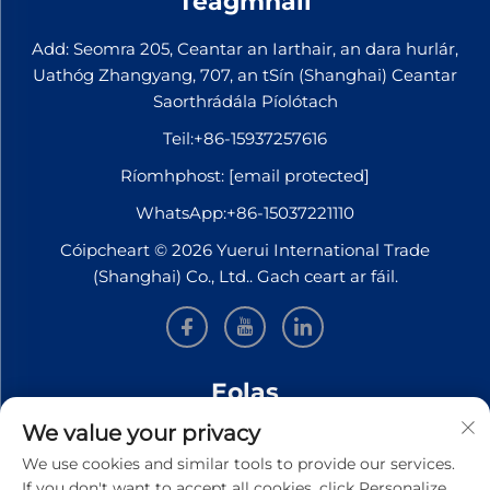
Teagmháil
Add: Seomra 205, Ceantar an Iarthair, an dara hurlár,
Uathóg Zhangyang, 707, an tSín (Shanghai) Ceantar
Saorthrádála Píolótach
Teil:
+86-15937257616
Ríomhphost:
[email protected]
WhatsApp:
+86-15037221110
Cóipcheart © 2026 Yuerui International Trade
(Shanghai) Co., Ltd.. Gach ceart ar fáil.
Eolas
We value your privacy
Síní leat le bheith ar liosta le haghaidh ár nuachtslánú
We use cookies and similar tools to provide our services.
seachtúil
If you don't want to accept all cookies, click Personalize