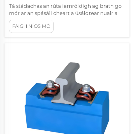
Tá stádachas an rúta iarnróidigh ag brath go
mór ar an spásáil cheart a úsáidtear nuair a
shuiteáiltear na hainchúirt rúta, a bhfuil siad
FAIGH NÍOS MÓ
mar chomhpháirteanna criticiúla chun an
gaig a chaomhnú agus gluaiseacht an rúta a
chosc. Tá an spásáil a moltaer dona
hainchúirt rúta ag athrú de réir rangú an
rúta...