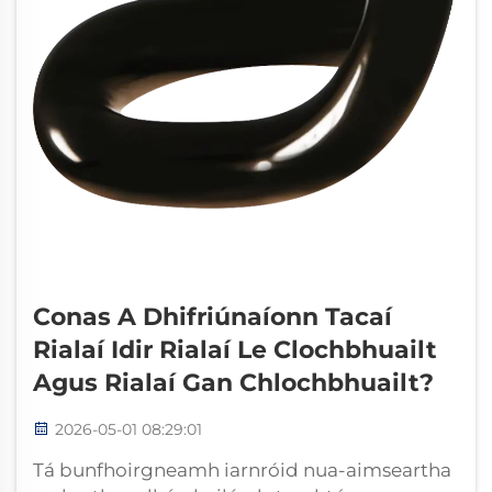
Conas A Dhifriúnaíonn Tacaí
Rialaí Idir Rialaí Le Clochbhuailt
Agus Rialaí Gan Chlochbhuailt?
2026-05-01 08:29:01
Tá bunfhoirgneamh iarnróid nua-aimseartha