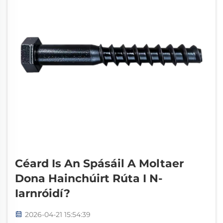
Céard Is An Spásáil A Moltaer
Dona Hainchúirt Rúta I N-
Iarnróidí?
2026-04-21 15:54:39