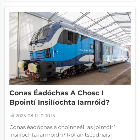
chun oibríochtaí a choinneáil sábháilte agus
éifeachtúla. Tá sé seo i measc na
gcomhpháirtí is tábhachtaí...
Conas Éadóchas A Chosc I
Bpointí Insilíochta Iarnróid?
2025-08-11 10:00:15
Conas éadóchas a choinneáil as jointóirí
insilíochta iarnróidh? Ról an tséadnais i