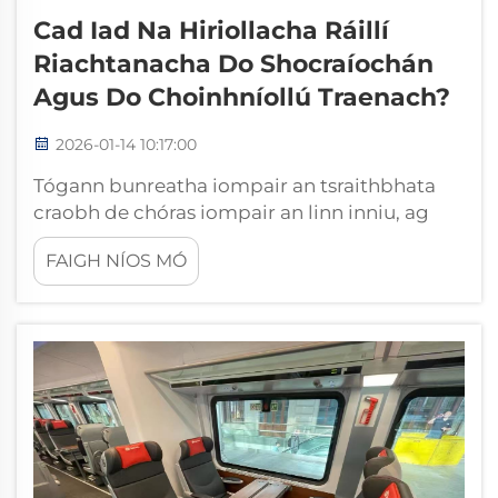
Cad Iad Na Hiriollacha Ráillí
Riachtanacha Do Shocraíochán
Agus Do Choinhníollú Traenach?
2026-01-14 10:17:00
Tógann bunreatha iompair an tsraithbhata
craobh de chóras iompair an linn inniu, ag
éilimh airgeadlais speisialta agus prótacóil
FAIGH NÍOS MÓ
cruinn coinnsealaithe chun oibriúcháin slán
agus éifeachtacha a bheidh ann. Is iad na
hiriollacha proifisiúnta ráillí iniúchtaí
criticiúla do staidéar...