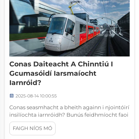
Conas Daiteacht A Chinntiú I
Gcumasóidí Iarsmaíocht
Iarnróid?
2025-08-14 10:00:55
Conas seasmhacht a bheith againn i njointóirí
insilíochta iarnróidh? Bunús feidhmíocht faoi
mhórmhéad i gcórais róidh Tacaíonn
FAIGH NÍOS MÓ
infrastruchtúr iarnróidh ar chumas agus
feidhmíocht na jointóirí insilíochta iarnróidh