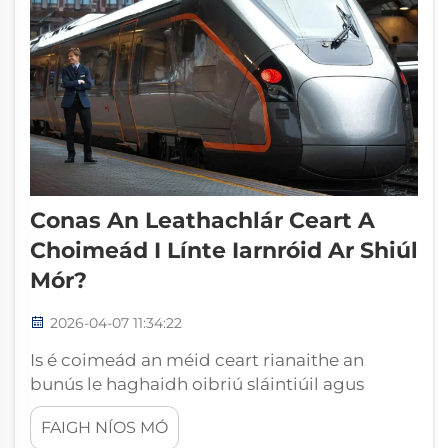
Conas An Leathachlár Ceart A
Choimeád I Línte Iarnróid Ar Shiúl
Mór?
2026-04-07 11:34:22
Is é coimeád an méid ceart rianaithe an
bunús le haghaidh oibriú sláintiúil agus
éifeachtach ar línte iarbhalla ar shiúl ard, áit a
FAIGH NÍOS MÓ
d’fhéadfadh easpa milliméadar amháin a