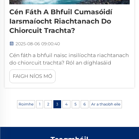
Cén Fáth A Bhfuil Cumasóidí
Iarsmaíocht Riachtanach Do
Chiorcuit Trachta?
2025-08-06 09:00:40
Cén fáth a bhfuil naisc insilíochta riachtanach
do chiorcuit trachta? Ról an díghlasáid
sheachtrach i gcothromaíocht iarsmaíochta. I
FAIGH NÍOS MÓ
gcomharthaíocht iarsmaíochta anathúrtha,
tá naisc insilíochta riachtanach toisc go
cinntíonn siad leanúnachas meicniúil agus
díghlasáid sheachtrach. Gan na naisc
Roimhe
1
2
3
4
5
6
Ar a thaobh eile
insilíochta...