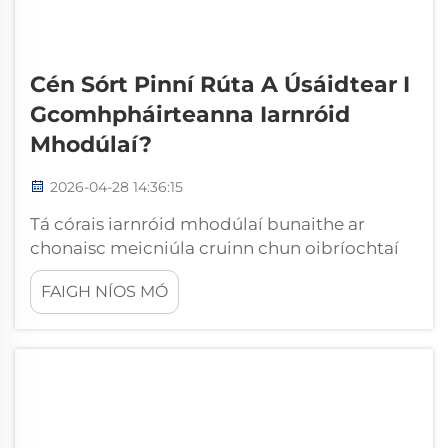
Cén Sórt Pinní Rúta A Úsáidtear I
Gcomhpháirteanna Iarnróid
Mhodúlaí?
2026-04-28 14:36:15
Tá córais iarnróid mhodúlaí bunaithe ar
chonaisc meicniúla cruinn chun oibríochtaí
traenacha sláintiúla agus éifeachtúla a
FAIGH NÍOS MÓ
chinntiú, agus tá pinneanna an rúta mar
chomhpháirteanna fásaithe bunúsacha a
shábháilteann na rúití le struchtúir
thacaíochta éagsúla. Tagann na pinneanna
speisialta seo ...