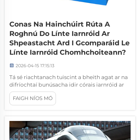
Conas Na Hainchúirt Rúta A
Roghnú Do Línte Iarnróid Ar
Shpeastacht Ard I Gcomparáid Le
Línte Iarnróid Chomhchoiteann?
2026-04-15 17:15:13
Tá sé riachtanach tuiscint a bheith agat ar na
difríochtaí bunúsacha idir córais iarnróid ar
shpeastacht ard agus córais iarnróid
FAIGH NÍOS MÓ
chomhchoiteann chun na hainchúirt rúta
oiriúnacha a roghnú do fheidhmeanna
iarnróid éagsúla. Seo iad na hainchúirt rúta
mar chomhpháirteanna criticiúla a
shábháilteann na rúití leis na sliabhraí agus...