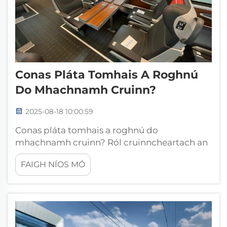
Conas Pláta Tomhais A Roghnú
Do Mhachnamh Cruinn?
2025-08-18 10:00:59
Conas pláta tomhais a roghnú do
mhachnamh cruinn? Ról cruinncheartach an
mhaighnéis i smíochtú I smíochtú cruinn, tá
FAIGH NÍOS MÓ
tionchar shuighthe ag rogha pláta tomhais ar
an gcruth, éifeachtúlacht agus seasmhacht
an táirge deiridh. Is pláta tomhais atá i gceist
le...