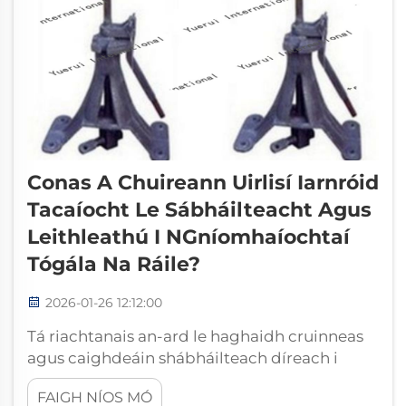
Conas A Chuireann Uirlisí Iarnróid
Tacaíocht Le Sábháilteacht Agus
Leithleathú I NGníomhaíochtaí
Tógála Na Ráile?
2026-01-26 12:12:00
Tá riachtanais an-ard le haghaidh cruinneas
agus caighdeáin shábháilteach díreach i
dtógáil iarnróid chomhaimseartha chun
FAIGH NÍOS MÓ
líonraí iompair iontaofa a chinntiú. Tá bunús