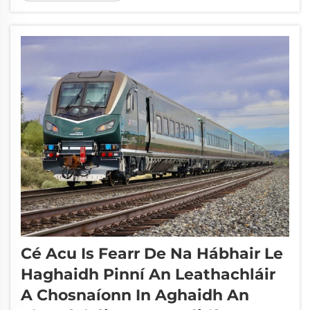
bheith ina chúis le himpleabáil thrágóideach
ag luais oibriú atá os cionn 300 km/u. An
cruinneas a éilítear don mhéid rianaithe...
Cé Acu Is Fearr De Na Hábhair Le
Haghaidh Pinní An Leathachláir
A Chosnaíonn In Aghaidh An