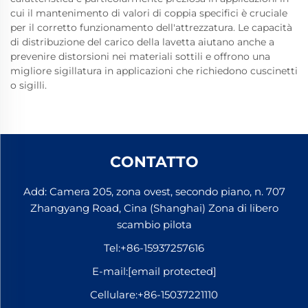
cui il mantenimento di valori di coppia specifici è cruciale
per il corretto funzionamento dell'attrezzatura. Le capacità
di distribuzione del carico della lavetta aiutano anche a
prevenire distorsioni nei materiali sottili e offrono una
migliore sigillatura in applicazioni che richiedono cuscinetti
o sigilli.
CONTATTO
Add: Camera 205, zona ovest, secondo piano, n. 707
Zhangyang Road, Cina (Shanghai) Zona di libero
scambio pilota
Tel:
+86-15937257616
E-mail:
[email protected]
Cellulare:
+86-15037221110