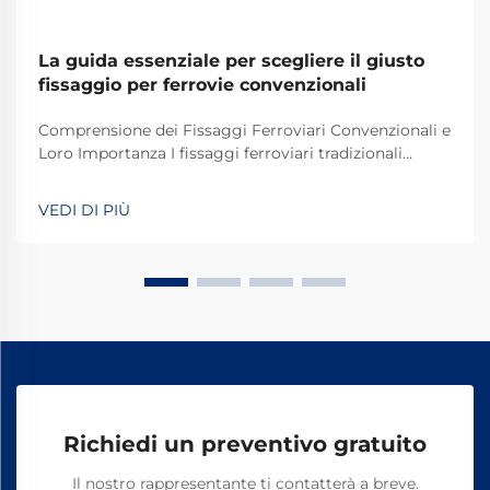
La guida essenziale per scegliere il giusto
fissaggio per ferrovie convenzionali
Comprensione dei Fissaggi Ferroviari Convenzionali e
Loro Importanza I fissaggi ferroviari tradizionali
svolgono un ruolo fondamentale nel mantenere
stabili e sicuri i binari dei treni per le operazioni
VEDI DI PIÙ
quotidiane. La maggior parte dei sistemi si basa su
componenti standard, tra cui bulloni, dadi e altri
elementi di fissaggio.
Richiedi un preventivo gratuito
Il nostro rappresentante ti contatterà a breve.