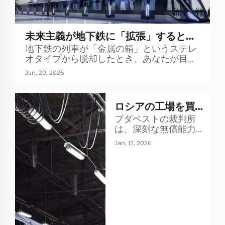
未来主義が地下鉄に「拡張」すると
地下鉄の列車が「金属の箱」というステレ
き：この新型列車は通勤を旅へと変え
オタイプから脱却したとき、あなたが目に
る
するものは都市の移動のあり方を再定義し
Jan, 20, 2026
ようとしている。デザインの隅々まで完全
に「未来的な感覚」が融合されている。ダ
ークグレーで編み込まれた、スタイリッシ
ロシアの工場を買
ュで低重心の先頭部…
ブダペストの裁判所
収後、ハンガリー
は、深刻な無償能力
の鉄道大手が破産
和（それなしには事
Jan, 13, 2026
業再開が不可能な）
手続きへ
経営不全状態を理由
に、ハンガリーの車
両メーカー大手
Ganz-MaVag
International Zrt.お
よびその子会社
Dunakeszi