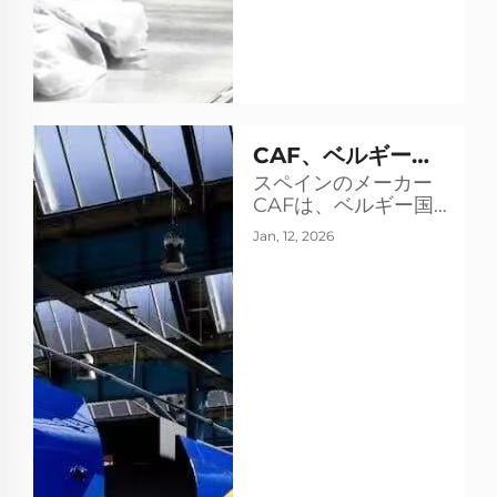
CAF、ベルギー史
スペインのメーカー
上最大の鉄道車両
CAFは、ベルギー国
契約を獲得：17億
鉄（SNCB）と同国
Jan, 12, 2026
史上最大となる鉄道
ユーロ規模
車両の受注契約を締
結し、17億ユーロの
契約を獲得しまし
た。この契約には当
初180両の発注が含ま
れ、その後12年間に
わたり...